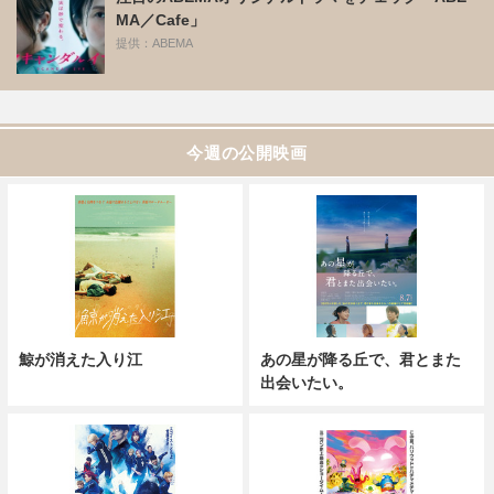
MA／Cafe」
提供：ABEMA
今週の公開映画
鯨が消えた入り江
あの星が降る丘で、君とまた
出会いたい。