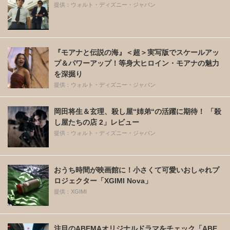
提供：ウォルト・ディズニー・ジャパン
『モアナと伝説の海』＜超＞実写版でスケールアッ
プ＆パワーアップ！等身大ヒロイン・モアナの魅力
を深掘り
提供：ウォルト・ディズニー・ジャパン
岡田将生＆玄理、殺し屋“姉弟“の活躍に期待！ 「殺
し屋たちの店 2」レビュー
提供：ウォルト・ディズニー・ジャパン
おうち時間が映画館に！小さくて可愛いおしゃれプ
ロジェクター「XGIMI Nova」
提供：XGIMI
注目のABEMAオリジナルドラマをチェック「ABE