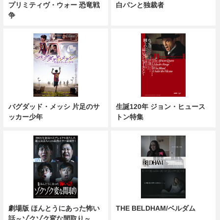
プリミティヴ・ウォー 恐竜戦
白パンと独裁者
争
バグダッド・メッシ 片足のサ
生誕120年 ジョン・ヒュース
ッカー少年
トン特集
劇場版 ほんとうにあった怖い
THE BELDHAM/ベルダム
話～ゾクゾク変な間取り～