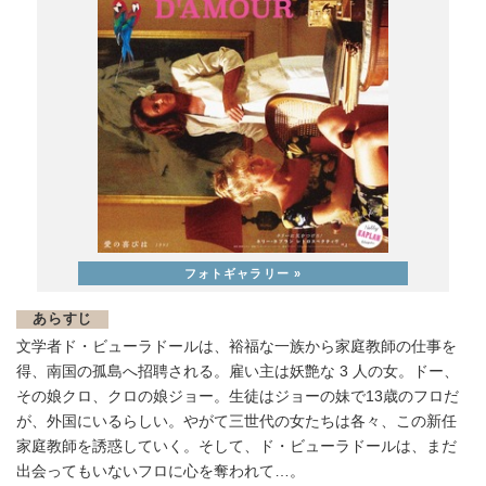
あらすじ
⽂学者ド・ビューラドールは、裕福な⼀族から家庭教師の仕事を
得、南国の孤島へ招聘される。雇い主は妖艶な 3 ⼈の⼥。ドー、
その娘クロ、クロの娘ジョー。⽣徒はジョーの妹で13歳のフロだ
が、外国にいるらしい。やがて三世代の⼥たちは各々、この新任
家庭教師を誘惑していく。そして、ド・ビューラドールは、まだ
出会ってもいないフロに⼼を奪われて…。