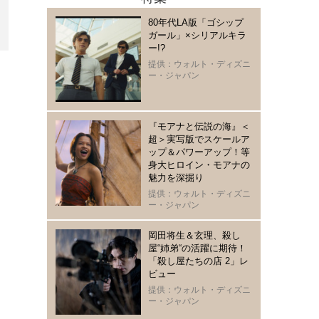
80年代LA版「ゴシップ
ガール」×シリアルキラ
ー!?
提供：ウォルト・ディズニ
ー・ジャパン
『モアナと伝説の海』＜
超＞実写版でスケールア
ップ＆パワーアップ！等
身大ヒロイン・モアナの
魅力を深掘り
提供：ウォルト・ディズニ
ー・ジャパン
岡田将生＆玄理、殺し
屋“姉弟“の活躍に期待！
「殺し屋たちの店 2」レ
ビュー
提供：ウォルト・ディズニ
ー・ジャパン