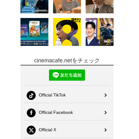
cinemacafe.netをチェック
Official TikTok
Official Facebook
Official X