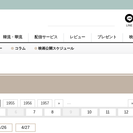
LINE
韓流・華流
配信サービス
レビュー
プレゼント
ー
コラム
映画公開スケジュール
…
1955
1956
1957
»
6
7
8
9
10
11
12
4/26
4/27