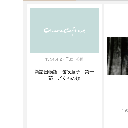
1954.4.27 Tue
公開
新諸国物語 笛吹童子 第一
部 どくろの旗
19