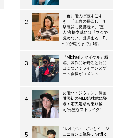
「蒼井優の演技すごす
ぎ」「圧巻の長回し」衝
撃展開に反響続々、“直
人”高橋文哉には「マジで
読めない」謎深まる「Tシ
ャツが乾くまで」5話
『Michael／マイケル』続
編、製作開始時期と公開
日についてライオンズゲ
ート会長がコメント
女優ハ・ジウォン、韓国
俳優初のMLB始球式に登
場！雨天延期も乗り越
え“完璧なストライク”
“天才”ソン・ガンとイ・ジ
ュニョンに亀裂…Netflix