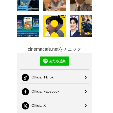
cinemacafe.netをチェック
Official TikTok
Official Facebook
Official X