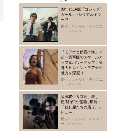
80年代LA版「ゴシップ
ガール」×シリアルキラ
ー!?
提供：ウォルト・ディズニ
ー・ジャパン
『モアナと伝説の海』＜
超＞実写版でスケールア
ップ＆パワーアップ！等
身大ヒロイン・モアナの
魅力を深掘り
提供：ウォルト・ディズニ
ー・ジャパン
岡田将生＆玄理、殺し
屋“姉弟“の活躍に期待！
「殺し屋たちの店 2」レ
ビュー
提供：ウォルト・ディズニ
ー・ジャパン