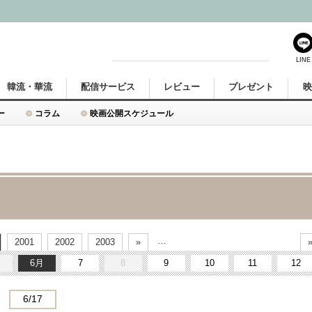
LINE
韓流・華流
配信サービス
レビュー
プレゼント
ー
コラム
映画公開スケジュール
…
2001
2002
2003
»
6
7
8
9
10
11
12
6/17