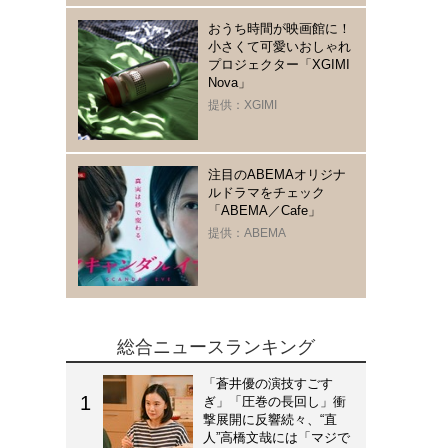
おうち時間が映画館に！
小さくて可愛いおしゃれ
プロジェクター「XGIMI
Nova」
提供：XGIMI
注目のABEMAオリジナ
ルドラマをチェック
「ABEMA／Cafe」
提供：ABEMA
総合ニュースランキング
「蒼井優の演技すごす
ぎ」「圧巻の長回し」衝
撃展開に反響続々、“直
人”高橋文哉には「マジで