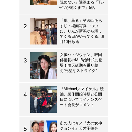
読めない」謎深まる「Tシ
ャツが乾くまで」5話
「風、薫る」第96回あら
すじ・場面写真 つい
に、りんが新潟から帰っ
てくる日がやってくる…8
月10日放送
女優ハ・ジウォン、韓国
俳優初のMLB始球式に登
場！雨天延期も乗り越
え“完璧なストライク”
『Michael／マイケル』続
編、製作開始時期と公開
日についてライオンズゲ
ート会長がコメント
あの人は今／『火の女神
ジョンイ』天才子役チ