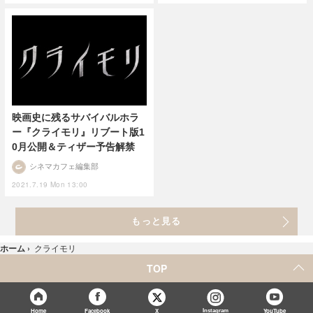
映画史に残るサバイバルホラ
ー『クライモリ』リブート版1
0月公開＆ティザー予告解禁
シネマカフェ編集部
2021.7.19 Mon 13:00
もっと見る
ホーム
›
クライモリ
TOP
X
Home
Facebook
Instagram
YouTube