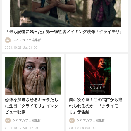
「最も記憶に残った」第一犠牲者メイキング映像『クライモリ』
シネマカフェ編集部
2021.10.23 Sat 21:00
恐怖を加速させるキャラたち
罠に次ぐ罠！この“森”から逃
に注目『クライモリ』インタ
れられるのか…『クライモ
ビュー映像
リ』予告編
シネマカフェ編集部
シネマカフェ編集部
2021.10.17 Sun 17:00
2021.8.28 Sat 18:00