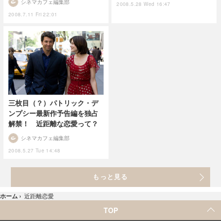
シネマカフェ編集部
2008.5.28 Wed 16:47
2008.7.11 Fri 22:01
三枚目（？）パトリック・デ
ンプシー最新作予告編を独占
解禁！ 近距離な恋愛って？
シネマカフェ編集部
2008.5.27 Tue 14:48
もっと見る
ホーム
›
近距離恋愛
TOP