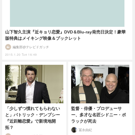
山下智久主演『近キョリ恋愛』DVD＆Blu-ray発売日決定！豪華
版特典はメイキング映像＆ブックレット
編集部@テレビドガッチ
2015.1.20 Tue 16:49
「少しずつ慣れてもらわない
監督・俳優・プロデューサ
と」パトリック・デンプシー
ー、多才な名匠シドニー・ポ
『近距離恋愛』で新境地開
ラックが死去
拓？
冨永由紀