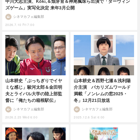
中川大志主演、Kōki,＆畑芽育＆神尾楓珠ら出演で「ダーウィン
ズゲーム」実写化決定 来年3月公開
シネマカフェ編集部
2026.7.10 Fri 7:00
山本耕史「ぶっちぎりでイヤ
山本耕史＆西野七瀬＆浅利陽
ミな感じ」駿河太郎＆金田明
介主演 バカリズムワールド
夫とライバル大学の陸上部監
満載「ノンレムの窓2025・
督に「俺たちの箱根駅伝」
冬」12月21日放送
シネマカフェ編集部
シネマカフェ編集部
2026.2.25 Wed 6:00
2025.12.6 Sat 6:00