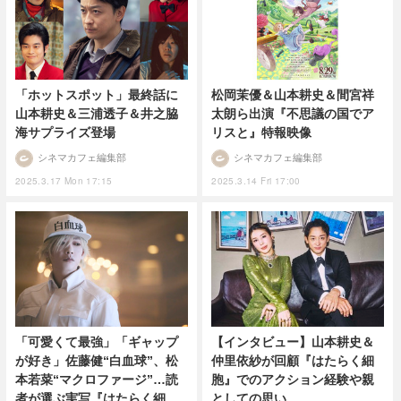
「ホットスポット」最終話に
松岡茉優＆山本耕史＆間宮祥
山本耕史＆三浦透子＆井之脇
太朗ら出演『不思議の国でア
海サプライズ登場
リスと』特報映像
シネマカフェ編集部
シネマカフェ編集部
2025.3.17 Mon 17:15
2025.3.14 Fri 17:00
「可愛くて最強」「ギャップ
【インタビュー】山本耕史＆
が好き」佐藤健“白血球”、松
仲里依紗が回顧『はたらく細
本若菜“マクロファージ”…読
胞』でのアクション経験や親
者が選ぶ実写『はたらく細
としての思い