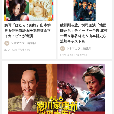
実写『はたらく細胞』山本耕
綾野剛＆豊川悦司主演「地面
史＆仲里依紗＆松本若菜＆マ
師たち」ティーザー予告 北村
イカ・ピュが出演
一輝＆染谷将太＆山本耕史ら
追加キャストも
シネマカフェ編集部
シネマカフェ編集部
2024.7.31 Wed 7:00
2024.6.13 Thu 12:00