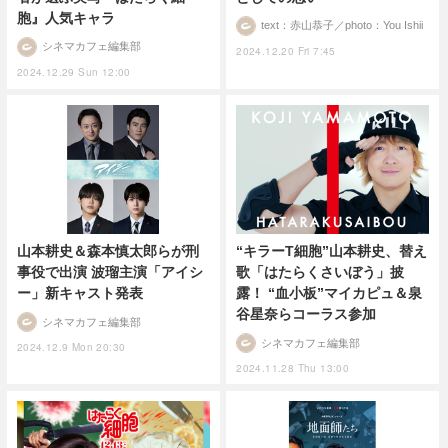
胞』人気キャラ
text：赤山恭子／photo：You Ishii
シネマカフェ編集部
2024.12.20 Fri 7:45
2024.12.29 Sun 12:00
山本耕史＆森本慎太郎らが刑
“キラーT細胞”山本耕史、替え
事役で出演 波瑠主演「アイシ
歌「はたらくさいぼう」披
ー」新キャスト発表
露！ “血小板”マイカピュ＆泉
谷星奈らコーラス参加
シネマカフェ編集部
シネマカフェ編集部
2024.12.9 Mon 20:30
2024.11.28 Thu 13:00