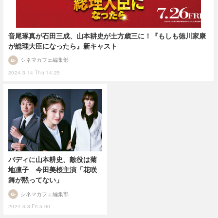
音尾琢真が石田三成、山本耕史が土方歳三に！『もしも徳川家康
が総理大臣になったら』新キャスト
シネマカフェ編集部
2024.3.14 Thu 14:25
バディに山本耕史、敵役は菊
地凛子 今田美桜主演「花咲
舞が黙ってない」
シネマカフェ編集部
2024.3.8 Fri 5:00