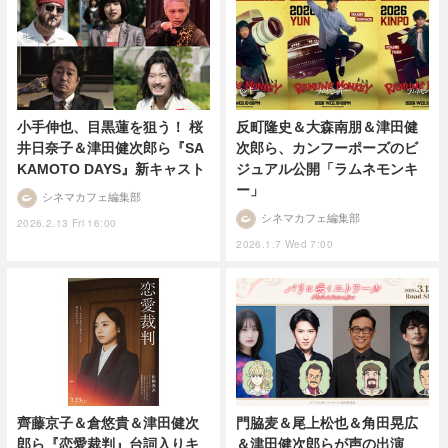
反町隆史＆大森南朋＆津田健
小手伸也、目黒蓮を狙う！ 桜
次郎ら、カンフーポーズのビ
井日奈子＆津田健次郎ら『SA
ジュアル公開「ラムネモンキ
KAMOTO DAYS』新キャスト
ー」
シネマカフェ編集部
シネマカフェ編集部
2026.2.13 Fri 16:00
2026.1.7 Wed 7:00
齊藤京子＆倉悠貴＆津田健次
門脇麦＆尾上松也＆角田晃広
郎ら『恋愛裁判』台詞入りキ
＆津田健次郎らが声の出演