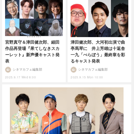
宮野真守＆津田健次郎、細田
津田健次郎、大河初出演で曲
作品再登場『果てしなきスカ
亭馬琴に 井上芳雄は十返舎
ーレット』新声優キャスト発
一九「べらぼう」最終章を彩
表
るキャスト発表
シネマカフェ編集部
シネマカフェ編集部
2025.9.17 Wed 8:00
2025.9.15 Mon 10:00