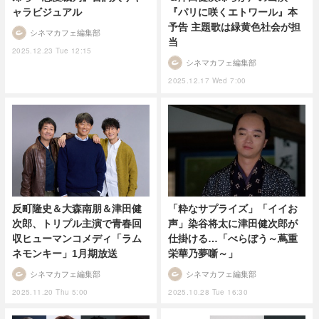
ャラビジュアル
『パリに咲くエトワール』本
予告 主題歌は緑黄色社会が担
シネマカフェ編集部
当
2025.12.23 Tue 12:15
シネマカフェ編集部
2025.12.17 Wed 7:00
反町隆史＆大森南朋＆津田健
「粋なサプライズ」「イイお
次郎、トリプル主演で青春回
声」染谷将太に津田健次郎が
収ヒューマンコメディ「ラム
仕掛ける…「べらぼう～蔦重
ネモンキー」1月期放送
栄華乃夢噺～」
シネマカフェ編集部
シネマカフェ編集部
2025.11.20 Thu 5:00
2025.10.28 Tue 16:30