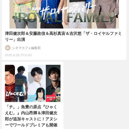
津田健次郎＆安藤政信＆高杉真宙＆吉沢悠「ザ・ロイヤルファミ
リー」出演
シネマカフェ編集部
2025.8.29 Fri 6:30
「チ。」魚豊の原点『ひゃく
えむ。』内山昂輝＆津田健次
郎が追加キャストに！アヌシ
ーでワールドプレミアも開催