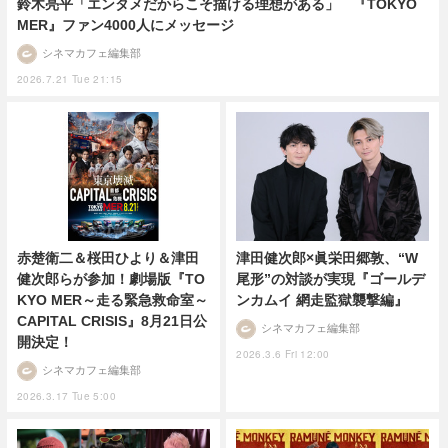
鈴木亮平「エンタメだからこそ描ける理想がある」 『TOKYO
MER』ファン4000人にメッセージ
シネマカフェ編集部
2026.7.21 Tue 21:15
赤楚衛二＆桜田ひより＆津田
津田健次郎×眞栄田郷敦、“W
健次郎らが参加！劇場版『TO
尾形”の対談が実現『ゴールデ
KYO MER～走る緊急救命室～
ンカムイ 網走監獄襲撃編』
CAPITAL CRISIS』8月21日公
シネマカフェ編集部
開決定！
2026.3.6 Fri 12:00
シネマカフェ編集部
2026.3.17 Tue 5:00