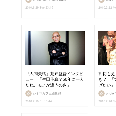
2010.6.29 Tue 23:45
2010.2.22 M
『人間失格』荒戸監督インタビ
押切もえ
ュー 「生田斗真？50年に一人
き!? 
だね、モノが違うのさ」
げたい」
シネマカフェ編集部
photo 
2010.2.19 Fri 10:44
2010.2.16 T