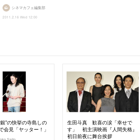
シネマカフェ編集部
2011.2.16 Wed 12:00
“銀”の快挙の寺島しの
生田斗真 歓喜の涙「幸せで
で会見「ヤッター！」
す」 初主演映画『人間失格』
初日前夜に舞台挨拶
oko Saito