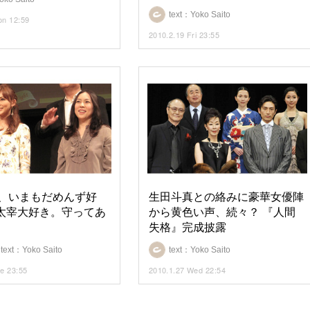
text：Yoko Saito
on 12:59
2010.2.19 Fri 23:55
、いまもだめんず好
生田斗真との絡みに豪華女優陣
「太宰大好き。守ってあ
から黄色い声、続々？ 『人間
失格』完成披露
/ text：Yoko Saito
text：Yoko Saito
ue 23:55
2010.1.27 Wed 22:54