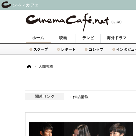
シネマカフェ
ホーム
映画
テレビ
海外ドラマ
スクープ
レポート
ゴシップ
インタビュ
ホーム
›
人間失格
関連リンク
作品情報