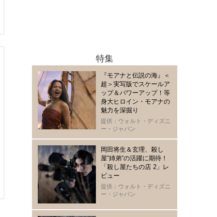
特集
『モアナと伝説の海』＜
超＞実写版でスケールア
ップ＆パワーアップ！等
身大ヒロイン・モアナの
魅力を深掘り
提供：ウォルト・ディズニ
ー・ジャパン
岡田将生＆玄理、殺し
屋“姉弟“の活躍に期待！
「殺し屋たちの店 2」レ
ビュー
提供：ウォルト・ディズニ
ー・ジャパン