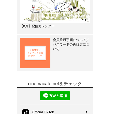
【8月】配信カレンダー
会員登録手順について／
パスワードの再設定につ
いて
cinemacafe.netをチェック
Official TikTok