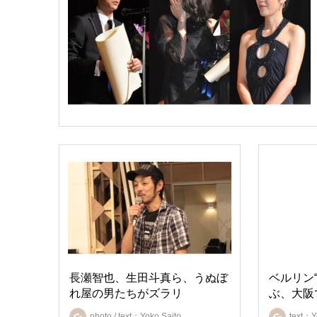
長瀬智也、生田斗真ら、うぬぼ
ベルリン
れ屋の男たちがズラリ
ぶ、大阪
photo / text：Yoko Saito
text：Y