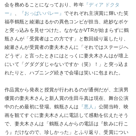
会を務めることになっており、昨年
『ディア ドクタ
ー』
、
『おっぱいバレー』
でそれぞれ主演賞に輝いた笑
福亭鶴瓶と綾瀬はるかの異色コンビが担当、絶妙なボケ
と突っ込みを見せつけた。なかなかVTRが始まらずに鶴
瓶さんが「受賞者はこの方です」と数回繰り返したり、
綾瀬さんが受賞者の妻夫木さんに「それではステージへ
どうぞ」と言ったときにはとっくに妻夫木さんはが壇上
にいて「グダグダじゃないですか（笑）！」と突っ込ま
れたりと、ハプニング続きで会場は笑いに包まれた。
作品賞から発表と授賞が行われるのが通例だが、主演男
優賞の妻夫木さんと新人賞の生田斗真は現在、舞台公演
中のため最初に登場。鶴瓶さんは
『悪人』
公開当時、映
画を観てすぐに妻夫木さんに電話して感動を伝えたそう
で、妻夫木さんは「鶴瓶さんからの電話は『飲みに行こ
う』だけなので、珍しかった」とふり返り、受賞につい