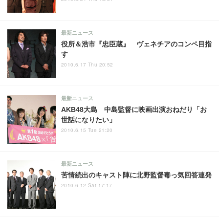
最新ニュース
役所＆浩市『忠臣蔵』 ヴェネチアのコンペ目指
す
2010.6.17 Thu 20:52
最新ニュース
AKB48大島 中島監督に映画出演おねだり「お
世話になりたい」
2010.6.15 Tue 21:20
最新ニュース
苦情続出のキャスト陣に北野監督毒っ気回答連発
2010.6.12 Sat 17:17