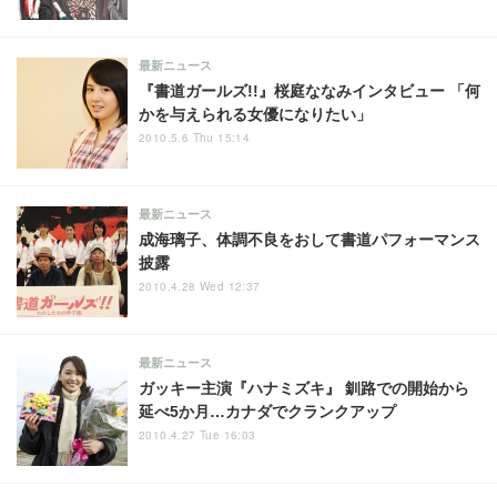
最新ニュース
『書道ガールズ!!』桜庭ななみインタビュー 「何
かを与えられる女優になりたい」
2010.5.6 Thu 15:14
最新ニュース
成海璃子、体調不良をおして書道パフォーマンス
披露
2010.4.28 Wed 12:37
最新ニュース
ガッキー主演『ハナミズキ』 釧路での開始から
延べ5か月…カナダでクランクアップ
2010.4.27 Tue 16:03