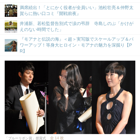
満席続出！「とにかく役者が全員いい」池松壮亮＆仲野太
賀らに熱い口コミ『開戦前夜』
井浦新、若松監督告別式で涙の弔辞 寺島しのぶ「かけが
えのない時間でした」
『モアナと伝説の海』＜超＞実写版でスケールアップ＆パ
ワーアップ！等身大ヒロイン・モアナの魅力を深掘り【P
R】
全 14 枚
「ブルーリボン賞」授賞式