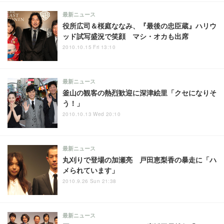
最新ニュース
役所広司＆桜庭ななみ、『最後の忠臣蔵』ハリウ
ッド試写盛況で笑顔 マシ・オカも出席
2010.10.15 Fri 13:10
最新ニュース
釜山の観客の熱烈歓迎に深津絵里「クセになりそ
う！」
2010.10.13 Wed 20:10
最新ニュース
丸刈りで登場の加瀬亮 戸田恵梨香の暴走に「ハ
メられています」
2010.9.26 Sun 21:38
最新ニュース