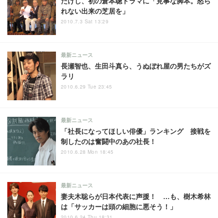
たけし、初の倉本聰ドラマに「見事な脚本。怒ら
れない出来の芝居を」
2010.7.3 Sat 13:29
最新ニュース
長瀬智也、生田斗真ら、うぬぼれ屋の男たちがズ
ラリ
2010.6.29 Tue 23:45
最新ニュース
「社長になってほしい俳優」ランキング 接戦を
制したのは奮闘中のあの社長！
2010.6.28 Mon 18:45
最新ニュース
妻夫木聡らが日本代表に声援！ …も、樹木希林
は「サッカーは頭の細胞に悪そう！」
2010.6.24 Thu 18:31