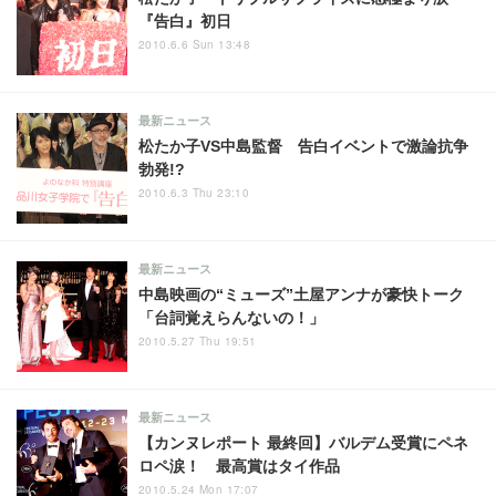
『告白』初日
2010.6.6 Sun 13:48
最新ニュース
松たか子VS中島監督 告白イベントで激論抗争
勃発!?
2010.6.3 Thu 23:10
最新ニュース
中島映画の“ミューズ”土屋アンナが豪快トーク
「台詞覚えらんないの！」
2010.5.27 Thu 19:51
最新ニュース
【カンヌレポート 最終回】バルデム受賞にペネ
ロペ涙！ 最高賞はタイ作品
2010.5.24 Mon 17:07