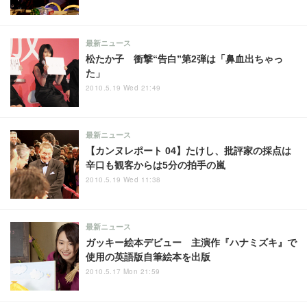
最新ニュース
松たか子 衝撃“告白”第2弾は「鼻血出ちゃっ
た」
2010.5.19 Wed 21:49
最新ニュース
【カンヌレポート 04】たけし、批評家の採点は
辛口も観客からは5分の拍手の嵐
2010.5.19 Wed 11:38
最新ニュース
ガッキー絵本デビュー 主演作『ハナミズキ』で
使用の英語版自筆絵本を出版
2010.5.17 Mon 21:59