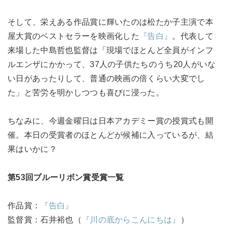
そして、栄えある作品賞に輝いたのは松たか子主演で本
屋大賞のベストセラーを映画化した
『告白』
。代表して
来場した中島哲也監督は「現場でほとんど全員がインフ
ルエンザにかかって、37人の子供たちのうち20人がいな
い日があったりして、普通の映画の倍くらい大変でし
た」と苦労を明かしつつも喜びに浸った。
ちなみに、今週金曜日は日本アカデミー賞の授賞式も開
催。本日の受賞者のほとんどが候補に入っているが、結
果はいかに？
第53回ブルーリボン賞受賞一覧
作品賞：
『告白』
監督賞：石井裕也（
『川の底からこんにちは』
）