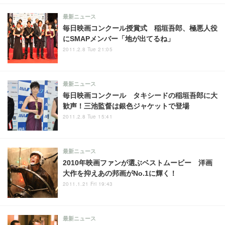
最新ニュース
毎日映画コンクール授賞式 稲垣吾郎、極悪人役
にSMAPメンバー「地が出てるね」
2011.2.8 Tue 21:05
最新ニュース
毎日映画コンクール タキシードの稲垣吾郎に大
歓声！三池監督は銀色ジャケットで登場
2011.2.8 Tue 15:41
最新ニュース
2010年映画ファンが選ぶベストムービー 洋画
大作を抑えあの邦画がNo.1に輝く！
2011.1.21 Fri 19:43
最新ニュース