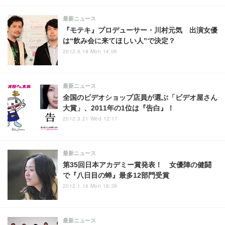
最新ニュース
『モテキ』プロデューサー・川村元気 出演女優
は“飲み会に来てほしい人”で決定？
2012.6.18 Mon 14:06
最新ニュース
全国のビデオショップ店員が選ぶ「ビデオ屋さん
大賞」、2011年の1位は『告白』！
2012.3.21 Wed 12:17
最新ニュース
第35回日本アカデミー賞発表！ 女優陣の健闘
で『八日目の蝉』最多12部門受賞
2012.1.16 Mon 18:39
最新ニュース