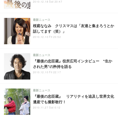
2010.12.18 Sat 20:47
最新ニュース
桜庭ななみ クリスマスは「友達と集まろうとか
話してます（笑）」
2010.12.10 Fri 23:52
最新ニュース
『最後の忠臣蔵』役所広司インタビュー “生か
された男”の矜持を語る
2010.12.10 Fri 22:17
最新ニュース
『最後の忠臣蔵』 リアリティを追及し世界文化
遺産でも撮影敢行！
2010.11.27 Sat 0:12