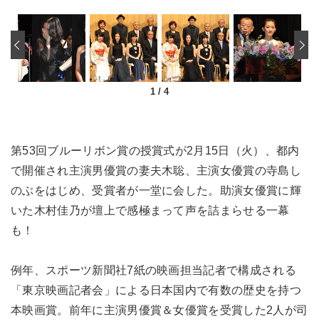
‹
1
/
4
第53回ブルーリボン賞の授賞式が2月15日（火）、都内
で開催され主演男優賞の妻夫木聡、主演女優賞の寺島し
のぶをはじめ、受賞者が一堂に会した。助演女優賞に輝
いた木村佳乃が壇上で感極まって声を詰まらせる一幕
も！
例年、スポーツ新聞社7紙の映画担当記者で構成される
「東京映画記者会」による日本国内で有数の歴史を持つ
本映画賞。前年に主演男優賞＆女優賞を受賞した2人が司