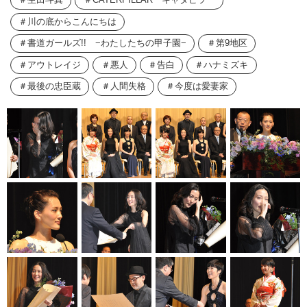
生田斗真
CATERPILLAR キャタピラー
川の底からこんにちは
書道ガールズ!! −わたしたちの甲子園−
第9地区
アウトレイジ
悪人
告白
ハナミズキ
最後の忠臣蔵
人間失格
今度は愛妻家