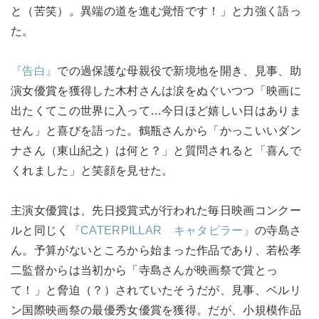
と（苦笑）。異端の道を進む覚悟です！」と力強く語っ
た。
『告白』
での過保護な母親役で新境地を開き、見事、助
演女優賞を獲得した木村さんは涙をぬぐいつつ「映画に
出たくてこの世界に入って…今日ほど嬉しい日はありま
せん」と喜びを語った。鶴瓶さんから「かっこいいダン
ナさん（東山紀之）は何と？」と質問されると「喜んで
くれました」と笑顔を見せた。
主演女優賞は、先日授賞式が行われた毎日映画コンクー
ルと同じく
『CATERPILLAR キャタピラー』
の寺島さ
ん。予算がないところから始まった作品であり、若松孝
二監督からは当初から「寺島さんが映画祭で賞とっ
て！」と脅迫（？）されていたそうだが、見事、ベルリ
ン国際映画祭の最優秀女優賞を獲得。だが、小規模作品