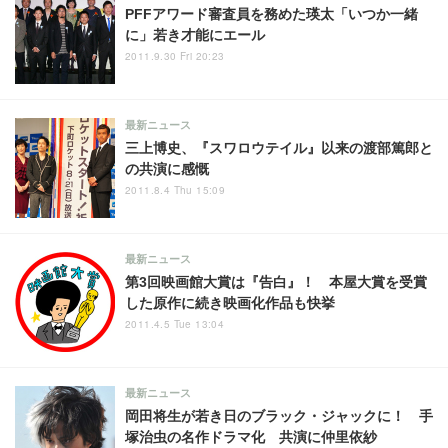
PFFアワード審査員を務めた瑛太「いつか一緒
に」若き才能にエール
2011.9.30 Fri 20:23
最新ニュース
三上博史、『スワロウテイル』以来の渡部篤郎と
の共演に感慨
2011.8.4 Thu 15:09
最新ニュース
第3回映画館大賞は『告白』！ 本屋大賞を受賞
した原作に続き映画化作品も快挙
2011.4.5 Tue 13:04
最新ニュース
岡田将生が若き日のブラック・ジャックに！ 手
塚治虫の名作ドラマ化 共演に仲里依紗