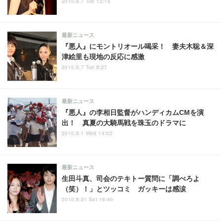
2010.9.7 Tue 12:16
最新ニュース
『悪人』にモントリオール喝采！ 妻夫木聡＆深
津絵里も現地の反応に感激
2010.9.7 Tue 8:27
最新ニュース
『悪人』の李相日監督がハンディカムCMを演
出！ 真夏の大騎馬戦を珠玉のドラマに
2010.9.1 Wed 14:02
最新ニュース
生田斗真、司会のテキトー質問に「調べろよ
（笑）！」とツッコミ ガッキーは感涙
2010.8.21 Sat 16:40