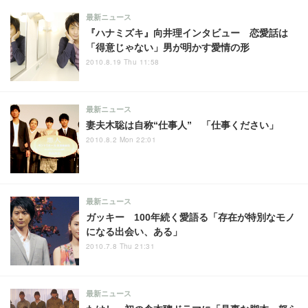
最新ニュース
『ハナミズキ』向井理インタビュー 恋愛話は
「得意じゃない」男が明かす愛情の形
2010.8.19 Thu 11:58
最新ニュース
妻夫木聡は自称“仕事人” 「仕事ください」
2010.8.2 Mon 22:01
最新ニュース
ガッキー 100年続く愛語る「存在が特別なモノ
になる出会い、ある」
2010.7.8 Thu 21:31
最新ニュース