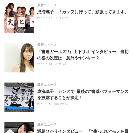
最新ニュース
成海璃子 「カンヌに行って、頑張ってきます」
2010.5.15 Sat 19:22
最新ニュース
『書道ガールズ!!』山下リオ インタビュー 当初
の役の設定は…意外やヤンキー？
2010.5.14 Fri 22:49
最新ニュース
成海璃子 カンヌで“最後の”書道パフォーマンス
を披露することが決定！
2010.5.13 Thu 22:49
最新ニュース
満島ひかりインタビュー 「“生っぽい”モノを目