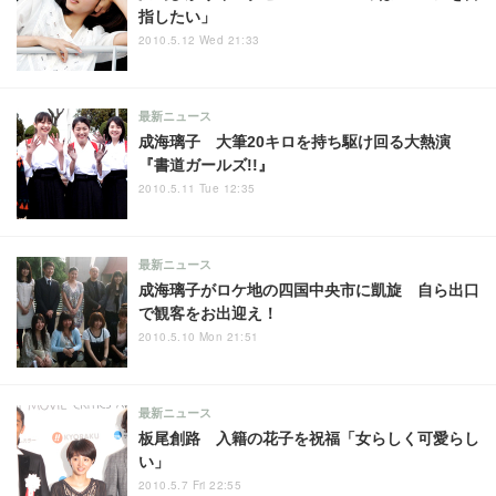
指したい」
2010.5.12 Wed 21:33
最新ニュース
成海璃子 大筆20キロを持ち駆け回る大熱演
『書道ガールズ!!』
2010.5.11 Tue 12:35
最新ニュース
成海璃子がロケ地の四国中央市に凱旋 自ら出口
で観客をお出迎え！
2010.5.10 Mon 21:51
最新ニュース
板尾創路 入籍の花子を祝福「女らしく可愛らし
い」
2010.5.7 Fri 22:55