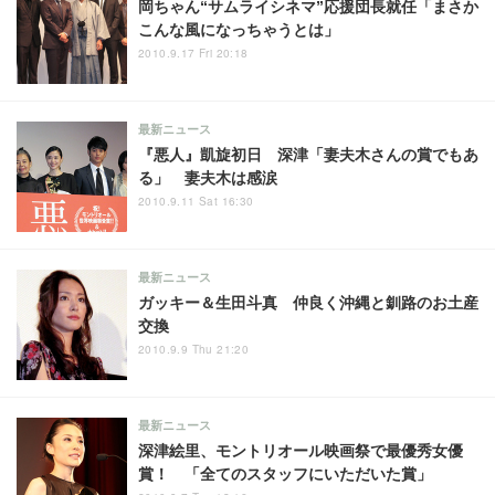
岡ちゃん“サムライシネマ”応援団長就任「まさか
こんな風になっちゃうとは」
2010.9.17 Fri 20:18
最新ニュース
『悪人』凱旋初日 深津「妻夫木さんの賞でもあ
る」 妻夫木は感涙
2010.9.11 Sat 16:30
最新ニュース
ガッキー＆生田斗真 仲良く沖縄と釧路のお土産
交換
2010.9.9 Thu 21:20
最新ニュース
深津絵里、モントリオール映画祭で最優秀女優
賞！ 「全てのスタッフにいただいた賞」