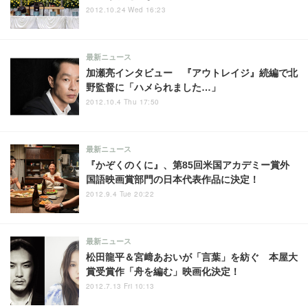
2012.10.24 Wed 16:23
最新ニュース
加瀬亮インタビュー 『アウトレイジ』続編で北
野監督に「ハメられました…」
2012.10.4 Thu 17:50
最新ニュース
『かぞくのくに』、第85回米国アカデミー賞外
国語映画賞部門の日本代表作品に決定！
2012.9.4 Tue 20:22
最新ニュース
松田龍平＆宮﨑あおいが「言葉」を紡ぐ 本屋大
賞受賞作「舟を編む」映画化決定！
2012.7.13 Fri 10:13