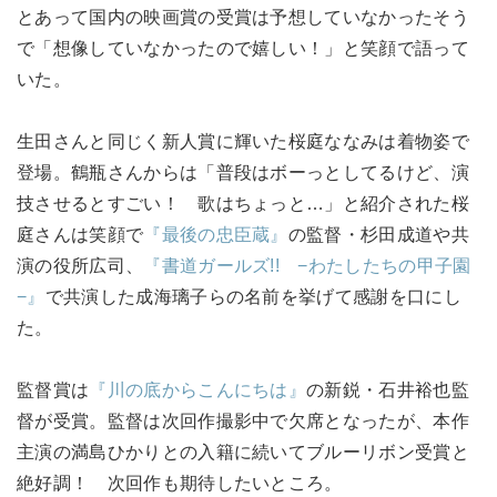
とあって国内の映画賞の受賞は予想していなかったそう
で「想像していなかったので嬉しい！」と笑顔で語って
いた。
生田さんと同じく新人賞に輝いた桜庭ななみは着物姿で
登場。鶴瓶さんからは「普段はボーっとしてるけど、演
技させるとすごい！ 歌はちょっと…」と紹介された桜
庭さんは笑顔で
『最後の忠臣蔵』
の監督・杉田成道や共
演の役所広司、
『書道ガールズ!! −わたしたちの甲子園
−』
で共演した成海璃子らの名前を挙げて感謝を口にし
た。
監督賞は
『川の底からこんにちは』
の新鋭・石井裕也監
督が受賞。監督は次回作撮影中で欠席となったが、本作
主演の満島ひかりとの入籍に続いてブルーリボン受賞と
絶好調！ 次回作も期待したいところ。