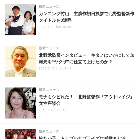
最新ニュース
カンニング竹山 主演作初日挨拶で北野監督新作
タイトルを3連呼
2010.6.12 Sat 16:42
最新ニュース
北野武監督インタビュー キタノはいかにして加
瀬亮を“ヤクザ”に仕立て上げたのか？
2010.6.10 Thu 18:40
最新ニュース
モナもシビれた！ 北野監督作『アウトレイジ』
女性座談会
2010.6.8 Tue 21:58
最新ニュース
松たか子 トリプルサプライズに感極まり涙