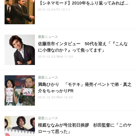
【シネマモード】2010年をふり返ってみれば…
2010.12.24 Fri 12:11
最新ニュース
佐藤浩市インタビュー 50代を迎え「『こんな
に小僧なのか？』って焦ってます」
2010.12.22 Wed 11:20
最新ニュース
満島ひかり 「モテキ」発売イベントで弟・真之
介をちゃっかりPR
2010.12.20 Mon 12:40
最新ニュース
桜庭ななみが号泣初日挨拶 杉田監督に「このヤ
ローって思った」