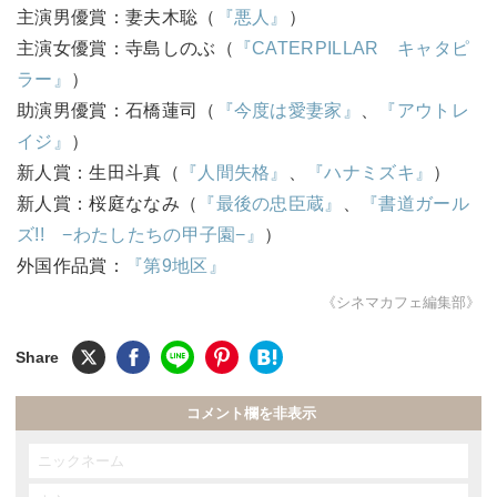
主演男優賞：妻夫木聡（
『悪人』
）
主演女優賞：寺島しのぶ（
『CATERPILLAR キャタピ
ラー』
）
助演男優賞：石橋蓮司（
『今度は愛妻家』
、
『アウトレ
イジ』
）
新人賞：生田斗真（
『人間失格』
、
『ハナミズキ』
）
新人賞：桜庭ななみ（
『最後の忠臣蔵』
、
『書道ガール
ズ!! −わたしたちの甲子園−』
）
外国作品賞：
『第9地区』
《シネマカフェ編集部》
コメント欄を非表示