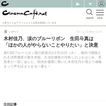
search
menu
※本サイトはアフィリエイト広告を利用しています
2011.2.16 Wed 12:00
レポート
木村佳乃、涙のブルーリボン 生田斗真は
「ほかの人がやらないことやりたい」と決意
第53回ブルーリボン賞の授賞式が2月15日（火）、都内で開催さ
れ主演男優賞の妻夫木聡、主演女優賞の寺島しのぶをはじめ、受
賞者が一堂に会した。助演女優賞に輝いた木村佳乃が壇上で感極
まって声を詰まらせる一幕も！
注目記事