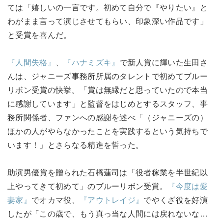
ては「嬉しいの一言です。初めて自分で『やりたい』と
わがまま言って演じさせてもらい、印象深い作品です」
と受賞を喜んだ。
『人間失格』
、
『ハナミズキ』
で新人賞に輝いた生田さ
んは、ジャニーズ事務所所属のタレントで初めてブルー
リボン受賞の快挙。「賞は無縁だと思っていたので本当
に感謝しています」と監督をはじめとするスタッフ、事
務所関係者、ファンへの感謝を述べ「（ジャニーズの）
ほかの人がやらなかったことを実践するという気持ちで
います！」とさらなる精進を誓った。
助演男優賞を贈られた石橋蓮司は「役者稼業を半世紀以
上やってきて初めて」のブルーリボン受賞。
『今度は愛
妻家』
でオカマ役、
『アウトレイジ』
でやくざ役を好演
したが「この歳で、もう真っ当な人間には戻れないな…