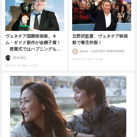
ヴェネチア国際映画祭、キ
北野武監督、ヴェネチア映画
ム・ギドク新作が金獅子賞！
祭で毒舌炸裂！
授賞式ではハプニングも…
photo：KAZUKO WAKAYAMA
冨永由紀
2012.9.4 Tue 15:38
2012.9.10 Mon 13:57