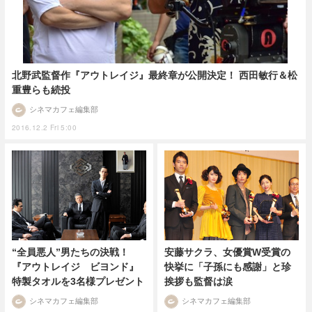
北野武監督作『アウトレイジ』最終章が公開決定！ 西田敏行＆松
重豊らも続投
シネマカフェ編集部
2016.12.2 Fri 5:00
“全員悪人”男たちの決戦！
安藤サクラ、女優賞W受賞の
『アウトレイジ ビヨンド』
快挙に「子孫にも感謝」と珍
特製タオルを3名様プレゼント
挨拶も監督は涙
シネマカフェ編集部
シネマカフェ編集部