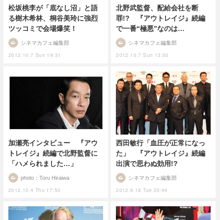
松坂桃李が「底なし沼」と語
北野武監督、配給会社を断
る樹木希林、桐谷美玲に強烈
罪!? 『アウトレイジ』続編
ツッコミで会場爆笑！
で一番“極悪”なのは…
シネマカフェ編集部
シネマカフェ編集部
2012.10.7 Sun 19:31
2012.10.7 Sun 13:00
加瀬亮インタビュー 『アウ
西田敏行「血圧が正常になっ
トレイジ』続編で北野監督に
た」 『アウトレイジ』続編
「ハメられました…」
出演で思わぬ効用!?
photo：Toru Hiraiwa
シネマカフェ編集部
2012.10.4 Thu 17:50
2012.9.18 Tue 20:44