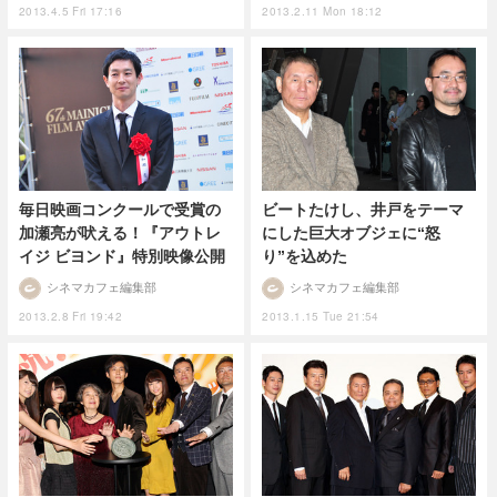
2013.4.5 Fri 17:16
2013.2.11 Mon 18:12
毎日映画コンクールで受賞の
ビートたけし、井戸をテーマ
加瀬亮が吠える！『アウトレ
にした巨大オブジェに“怒
イジ ビヨンド』特別映像公開
り”を込めた
シネマカフェ編集部
シネマカフェ編集部
2013.2.8 Fri 19:42
2013.1.15 Tue 21:54