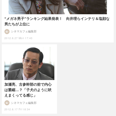
“メガネ男子”ランキング結果発表！ 向井理らインテリ＆塩顔な
男たちが上位に
シネマカフェ編集部
2012.8.27 Mon 17:43
加瀬亮、古参幹部の前で内心
は萎縮…？「子犬のように吠
えまくってる感じ」
シネマカフェ編集部
2012.8.17 Fri 18:34