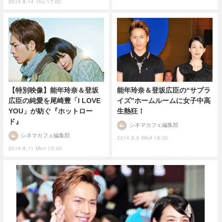
2014.8.14 Thu 17:00
【特別映像】能年玲奈＆登坂
能年玲奈＆登坂広臣の“サプラ
広臣の純愛を尾崎豊「I LOVE
イズ”ホームルームに女子中高
YOU」が紡ぐ『ホットロー
生熱狂！
ド』
シネマカフェ編集部
シネマカフェ編集部
2014.8.6 Wed 18:00
2014.8.11 Mon 12:00