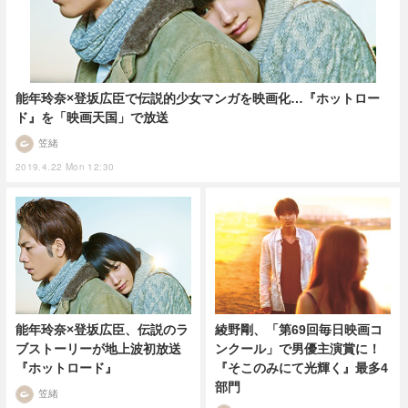
能年玲奈×登坂広臣で伝説的少女マンガを映画化…『ホットロー
ド』を「映画天国」で放送
笠緒
2019.4.22 Mon 12:30
能年玲奈×登坂広臣、伝説のラ
綾野剛、「第69回毎日映画コ
ブストーリーが地上波初放送
ンクール」で男優主演賞に！
『ホットロード』
『そこのみにて光輝く』最多4
部門
笠緒