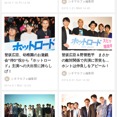
シネマカフェ編集部
2016.7.15 Fri 12:30
2015.1.21 Wed 14:45
登坂広臣、幼稚園のお遊戯
登坂広臣＆野替愁平 まさか
会“侍D”役から『ホットロー
の敵対関係で共演に苦笑も…
ド』主演への大出世に誇らし
ホントは仲良しをアピール！
げ！
シネマカフェ編集部
シネマカフェ編集部
2014.8.31 Sun 14:32
2014.9.1 Mon 12:00