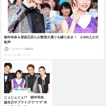
能年玲奈＆登坂広臣らが新宿大通りを練り歩き！ 3,000人が大
歓声
シネマカフェ編集部
2014.7.14 Mon 12:15
じぇじぇじぇ!? 能年玲奈、
誕生日サプライズで“ママ”木