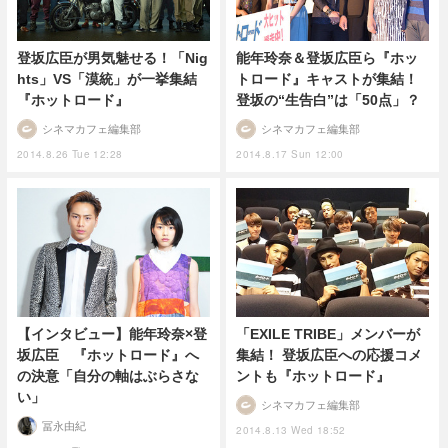
登坂広臣が男気魅せる！「Nig
能年玲奈＆登坂広臣ら『ホッ
hts」VS「漠統」が一挙集結
トロード』キャストが集結！
『ホットロード』
登坂の“生告白”は「50点」？
シネマカフェ編集部
シネマカフェ編集部
2014.8.26 Tue 12:28
2014.8.17 Sun 12:00
【インタビュー】能年玲奈×登
「EXILE TRIBE」メンバーが
坂広臣 『ホットロード』へ
集結！ 登坂広臣への応援コメ
の決意「自分の軸はぶらさな
ントも『ホットロード』
い」
シネマカフェ編集部
冨永由紀
2014.8.13 Wed 18:52