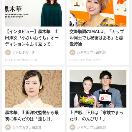
【インタビュー】黒木華 山
交際順調のIMALU、「カップ
田洋次『小さいおうち』オー
ル同士でも秘密はある」と恋
ディションをふり返って…
愛持論
テレビドガッチ
シネマカフェ編集部
2014.1.22 Wed 20:00
2014.1.21 Tue 14:38
黒木華、山田洋次監督から最
上戸彩、正月は「家族でまっ
初に学んだのは「流し目」
たり、のんびり！」
シネマカフェ編集部
シネマカフェ編集部