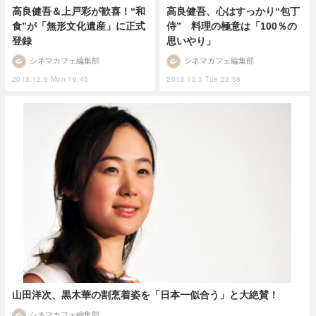
高良健吾＆上戸彩が歓喜！“和
高良健吾、心はすっかり“包丁
食”が「無形文化遺産」に正式
侍” 料理の極意は「100％の
登録
思いやり」
シネマカフェ編集部
シネマカフェ編集部
2013.12.9 Mon 19:45
2013.12.3 Tue 22:58
山田洋次、黒木華の割烹着姿を「日本一似合う」と大絶賛！
シネマカフェ編集部