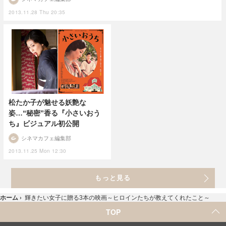
2013.11.28 Thu 20:35
松たか子が魅せる妖艶な
姿…“秘密”香る『小さいおう
ち』ビジュアル初公開
シネマカフェ編集部
2013.11.25 Mon 12:30
もっと見る
ホーム
›
輝きたい女子に贈る3本の映画～ヒロインたちが教えてくれたこと～
TOP