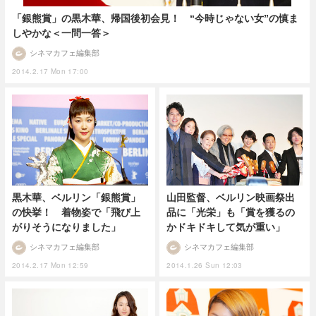
「銀熊賞」の黒木華、帰国後初会見！ “今時じゃない女”の慎ま
しやかな＜一問一答＞
シネマカフェ編集部
2014.2.17 Mon 17:00
黒木華、ベルリン「銀熊賞」
山田監督、ベルリン映画祭出
の快挙！ 着物姿で「飛び上
品に「光栄」も「賞を獲るの
がりそうになりました」
かドキドキして気が重い」
シネマカフェ編集部
シネマカフェ編集部
2014.2.17 Mon 12:59
2014.1.26 Sun 12:03