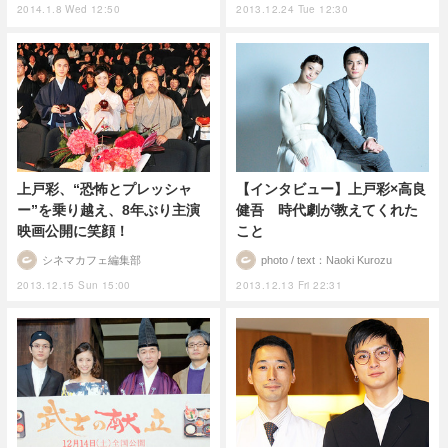
2014.1.8 Wed 12:50
2013.12.24 Tue 12:30
上戸彩、“恐怖とプレッシャ
【インタビュー】上戸彩×高良
ー”を乗り越え、8年ぶり主演
健吾 時代劇が教えてくれた
映画公開に笑顔！
こと
シネマカフェ編集部
photo / text：Naoki Kurozu
2013.12.15 Sun 15:00
2013.12.13 Fri 22:31