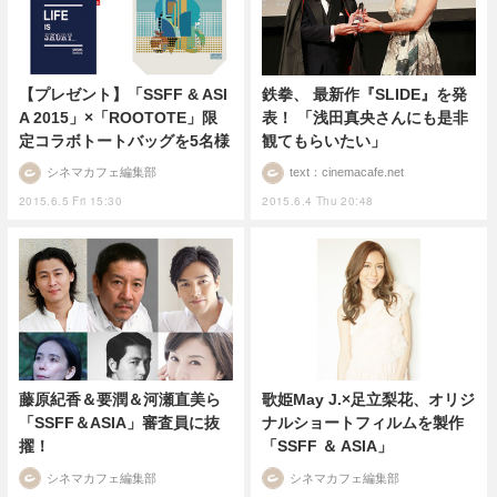
【プレゼント】「SSFF & ASI
鉄拳、 最新作『SLIDE』を発
A 2015」×「ROOTOTE」限
表！ 「浅田真央さんにも是非
定コラボトートバッグを5名様
観てもらいたい」
シネマカフェ編集部
text：cinemacafe.net
2015.6.5 Fri 15:30
2015.6.4 Thu 20:48
藤原紀香＆要潤＆河瀬直美ら
歌姫May J.×足立梨花、オリジ
「SSFF＆ASIA」審査員に抜
ナルショートフィルムを製作
擢！
「SSFF ＆ ASIA」
シネマカフェ編集部
シネマカフェ編集部