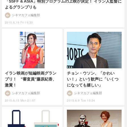
「SSFF & ASIA」特別プログラムの上映が決定！ イラン人監督に
よるグランプリも
シネマカフェ編集部
2015.6.19 Fri 19:30
イラン映画が短編映画グラン
チョン・ウソン、「かわい
プリ！ ”審査員”藤原紀香、
い！」という歓声に「いくつ
激賞！
になっても嬉しい」
シネマカフェ編集部
シネマカフェ編集部
2015.6.15 Mon 21:07
2015.6.9 Tue 10:54