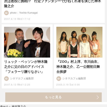
次は悪役に挑戦!? 行定ファンタジーでひねくれ者を演じた神木
隆之介
photo：Yoshio Kumagai
2007.8.15 Wed 17:12
リュック・ベッソンが神木隆
『ZOO』村上淳、市川由衣、
之介に父の日のアドバイス
神木隆之介、乙一公開初日舞
「フェラーリ贈りなさい」
台挨拶
シネマカフェ編集部
シネマカフェ編集部
2007.6.13 Wed 12:25
2005.3.19 Sat 0:00
もっと見る
ホーム
›
神木隆之介