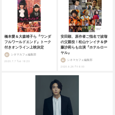
橋本愛＆大森靖子ら『ワンダ
安田顕、原作者ご指名で波瑠
フルワールドエンド』トーク
の父親役！松山ケンイチ＆伊
付きオンライン上映決定
藤沙莉らも出演『ホテルロー
ヤル』
シネマカフェ編集部
シネマカフェ編集部
2020.7.7 Tue 18:20
2020.6.26 Fri 8:00