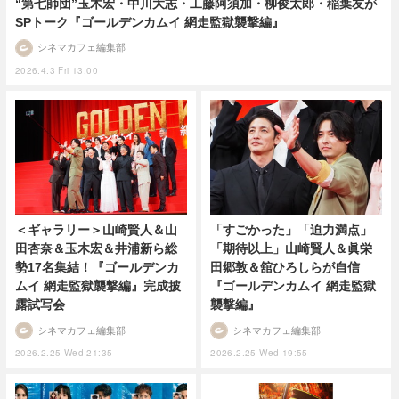
“第七師団”玉木宏・中川大志・工藤阿須加・柳俊太郎・稲葉友が
SPトーク『ゴールデンカムイ 網走監獄襲撃編』
シネマカフェ編集部
2026.4.3 Fri 13:00
＜ギャラリー＞山崎賢人＆山
「すごかった」「迫力満点」
田杏奈＆玉木宏＆井浦新ら総
「期待以上」山崎賢人＆眞栄
勢17名集結！『ゴールデンカ
田郷敦＆舘ひろしらが自信
ムイ 網走監獄襲撃編』完成披
『ゴールデンカムイ 網走監獄
露試写会
襲撃編』
シネマカフェ編集部
シネマカフェ編集部
2026.2.25 Wed 21:35
2026.2.25 Wed 19:55