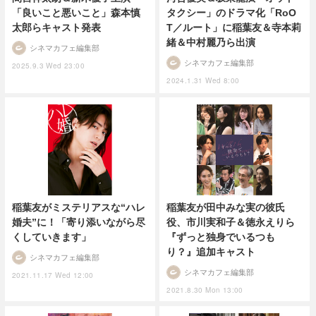
「良いこと悪いこと」森本慎
タクシー」のドラマ化「RoO
太郎らキャスト発表
T／ルート」に稲葉友＆寺本莉
緒＆中村麗乃ら出演
シネマカフェ編集部
シネマカフェ編集部
2025.9.3 Wed 23:00
2024.1.31 Wed 8:00
稲葉友がミステリアスな“ハレ
稲葉友が田中みな実の彼氏
婚夫”に！「寄り添いながら尽
役、市川実和子＆徳永えりら
くしていきます」
『ずっと独身でいるつも
り？』追加キャスト
シネマカフェ編集部
シネマカフェ編集部
2021.11.17 Wed 12:00
2021.8.30 Mon 13:00