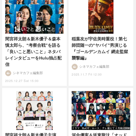
間宮祥太朗＆新木優子＆森本
稲葉友が宇佐美時重役！第七
慎太郎ら、“考察合戦”を語る
師団随一の“ヤバイ”男演じる
「良いこと悪いこと」ネタバ
『ゴールデンカムイ 網走監獄
レインタビューをHulu独占配
襲撃編』
信
シネマカフェ編集部
シネマカフェ編集部
2025.11.7 Fri 12:00
2025.12.27 Sat 15:00
間宮祥太朗＆新木優子主演
河合優実＆坂東龍汰「オッド