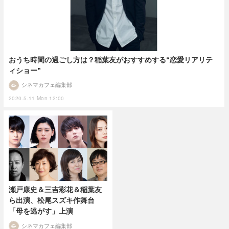
おうち時間の過ごし方は？稲葉友がおすすめする“恋愛リアリテ
ィショー”
シネマカフェ編集部
2020.5.11 Mon 12:00
瀬戸康史＆三吉彩花＆稲葉友
ら出演、松尾スズキ作舞台
「母を逃がす」上演
シネマカフェ編集部