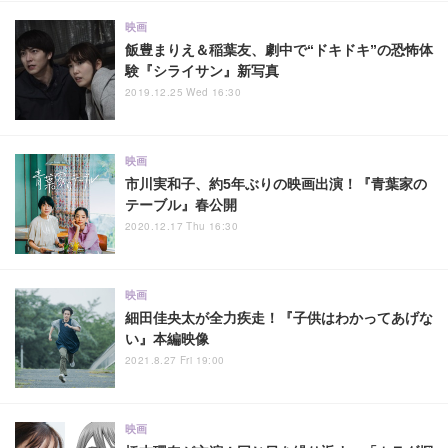
映画
飯豊まりえ＆稲葉友、劇中で“ドキドキ”の恐怖体
験『シライサン』新写真
2019.12.25 Wed 16:30
映画
市川実和子、約5年ぶりの映画出演！『青葉家の
テーブル』春公開
2020.12.17 Thu 16:30
映画
細田佳央太が全力疾走！『子供はわかってあげな
い』本編映像
2021.8.27 Fri 19:00
映画