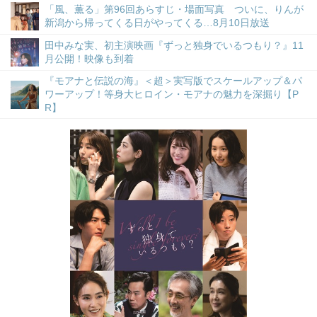
「風、薫る」第96回あらすじ・場面写真 ついに、りんが
新潟から帰ってくる日がやってくる…8月10日放送
田中みな実、初主演映画『ずっと独身でいるつもり？』11
月公開！映像も到着
『モアナと伝説の海』＜超＞実写版でスケールアップ＆パ
ワーアップ！等身大ヒロイン・モアナの魅力を深掘り【P
R】