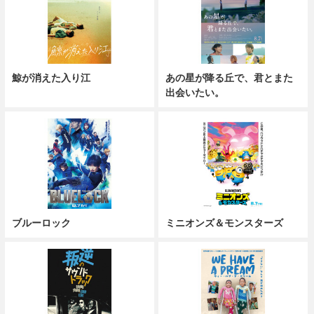
鯨が消えた入り江
あの星が降る丘で、君とまた
出会いたい。
ブルーロック
ミニオンズ＆モンスターズ