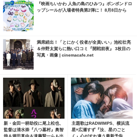
『映画ちいかわ 人魚の島のひみつ』ボンボンドロ
ップシールが入場者特典第2弾に！ 8月8日から
満席続出！「とにかく役者が全員いい」池松壮亮
＆仲野太賀らに熱い口コミ『開戦前夜』 3枚目の
写真・画像 | cinemacafe.net
新・金田一耕助役に尾上松也、
主題歌はRADWIMPS、横浜流
監督は清水崇『八つ墓村』奥智
星×広瀬すず『汝、星のごと
哉＆堀田真由＆滝藤賢一らも出
く』心がすれ違う最新予告