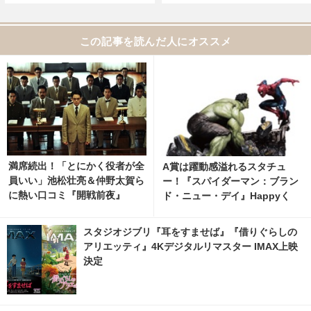
この記事を読んだ人にオススメ
満席続出！「とにかく役者が全
A賞は躍動感溢れるスタチュ
員いい」池松壮亮＆仲野太賀ら
ー！『スパイダーマン：ブラン
に熱い口コミ『開戦前夜』
ド・ニュー・デイ』Happyく
じ、8月7日発売開始 2枚目の写
真・画像 | cinemacafe.net
スタジオジブリ『耳をすませば』『借りぐらしの
アリエッティ』4Kデジタルリマスター IMAX上映
決定