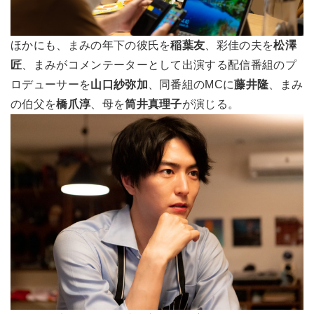
ほかにも、まみの年下の彼氏を
稲葉友
、彩佳の夫を
松澤
匠
、まみがコメンテーターとして出演する配信番組のプ
ロデューサーを
山口紗弥加
、同番組のMCに
藤井隆
、まみ
の伯父を
橋爪淳
、母を
筒井真理子
が演じる。