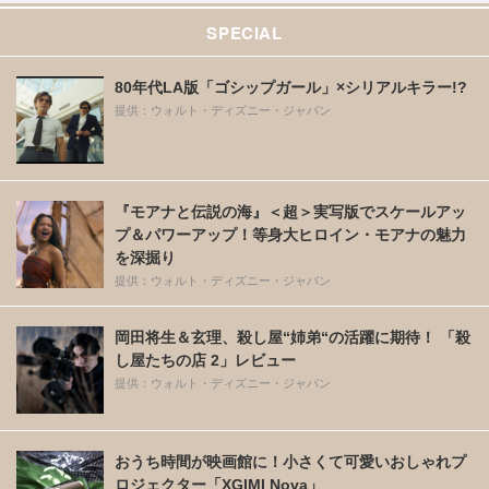
SPECIAL
80年代LA版「ゴシップガール」×シリアルキラー!?
提供：ウォルト・ディズニー・ジャパン
『モアナと伝説の海』＜超＞実写版でスケールアッ
プ＆パワーアップ！等身大ヒロイン・モアナの魅力
を深掘り
提供：ウォルト・ディズニー・ジャパン
岡田将生＆玄理、殺し屋“姉弟“の活躍に期待！ 「殺
し屋たちの店 2」レビュー
提供：ウォルト・ディズニー・ジャパン
おうち時間が映画館に！小さくて可愛いおしゃれプ
ロジェクター「XGIMI Nova」