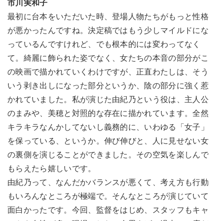
市川実和子
最初に台本をいただいた時、登場人物たちがもっと性格
が悪かったんですね。決定稿ではもう少しマイルドにな
っているんですけれど、でも根本的には変わってなく
て。綺麗に飾られた姿でなく、女たちの本音の部分がこ
の映画で描かれていくわけですが、正直わたしは、そう
いう剥き出しになった部分というか、陰の部分に強く惹
かれていました。私が演じた由紀乃という役は、主人公
のまみや、美穂と対照的な存在に描かれています。全然
キラキラなんかしてないし義務的に、いわゆる「女子」
を保っている、というか。伸び伸びと、人に見せない女
の裏側を演じることができました。その空気を楽しんで
もらえたら嬉しいです。
由紀乃って、なんだかバランスが悪くて、考え方も行動
もいろんなところが極端で。そんなところが演じていて
面白かったです。今回、監督をはじめ、スタッフもキャ