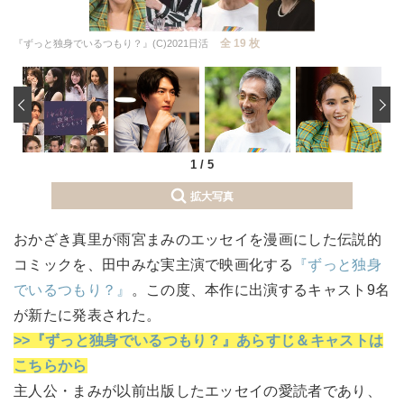
全 19 枚
『ずっと独身でいるつもり？』(C)2021日活
‹
1
/
5
拡大写真
おかざき真里が雨宮まみのエッセイを漫画にした伝説的
コミックを、田中みな実主演で映画化する
『ずっと独身
でいるつもり？』
。この度、本作に出演するキャスト9名
が新たに発表された。
>>『ずっと独身でいるつもり？』あらすじ＆キャストは
こちらから
主人公・まみが以前出版したエッセイの愛読者であり、