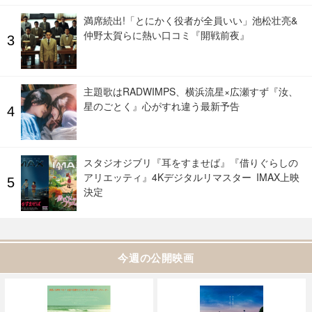
満席続出!「とにかく役者が全員いい」池松壮亮&
仲野太賀らに熱い口コミ『開戦前夜』
主題歌はRADWIMPS、横浜流星×広瀬すず『汝、
星のごとく』心がすれ違う最新予告
スタジオジブリ『耳をすませば』『借りぐらしの
アリエッティ』4Kデジタルリマスター IMAX上映
決定
今週の公開映画