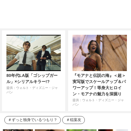
80年代LA版「ゴシップガー
『モアナと伝説の海』＜超＞
ル」×シリアルキラー!?
実写版でスケールアップ＆パ
ワーアップ！等身大ヒロイ
提供：ウォルト・ディズニー・ジャ
パン
ン・モアナの魅力を深掘り
提供：ウォルト・ディズニー・ジャ
パン
ずっと独身でいるつもり？
稲葉友