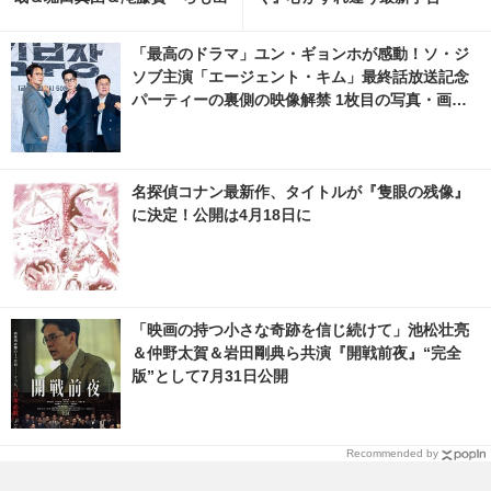
演
「最高のドラマ」ユン・ギョンホが感動！ソ・ジ
ソブ主演「エージェント・キム」最終話放送記念
パーティーの裏側の映像解禁 1枚目の写真・画像 |
cinemacafe.net
名探偵コナン最新作、タイトルが『隻眼の残像』
に決定！公開は4月18日に
「映画の持つ小さな奇跡を信じ続けて」池松壮亮
＆仲野太賀＆岩田剛典ら共演『開戦前夜』“完全
版”として7月31日公開
Recommended by