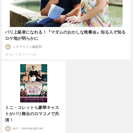
パリ上級者になれる！『マダムのおかしな晩餐会』知る人ぞ知る
ロケ地が明らかに
シネマカフェ編集部
2018.11.23 Fri 17:00
トニ・コレットら豪華キャス
トがパリ舞台のロマコメで共
演！
text：cinemacafe.net