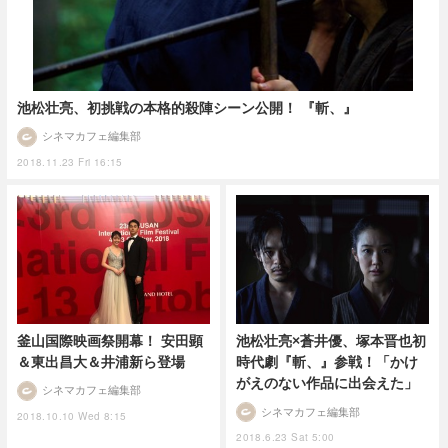
池松壮亮、初挑戦の本格的殺陣シーン公開！ 『斬、』
シネマカフェ編集部
2018.11.23 Fri 16:15
釜山国際映画祭開幕！ 安田顕
池松壮亮×蒼井優、塚本晋也初
＆東出昌大＆井浦新ら登場
時代劇『斬、』参戦！「かけ
がえのない作品に出会えた」
シネマカフェ編集部
シネマカフェ編集部
2018.10.10 Wed 8:15
2018.6.23 Sat 5:00