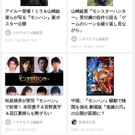
アイルー登場！ミラ＆山崎紘
山崎紘菜『モンスターハンタ
菜らが写る『モンハン』新ポ
ー』受付嬢の役作り語る「ゲ
スター公開
ームのシーンを繰り返し見な
がら」
シネマカフェ編集部
シネマカフェ編集部
2021.1.20 Wed 19:00
2021.1.18 Mon 19:00
中国、『モンハン』騒動で検
松坂桃李が実写『モンハン』
閲を強化 劇場版『鬼滅の刃』
で吹替！ 本田貴子＆宮野真守
の公開が延期に？
＆花江夏樹らも勢ぞろい
賀来比呂美
シネマカフェ編集部
2020.12.18 Fri 13:30
2021.1.14 Thu 8:00