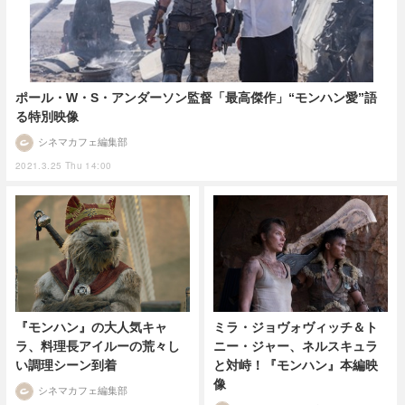
ポール・W・S・アンダーソン監督「最高傑作」“モンハン愛”語
る特別映像
シネマカフェ編集部
2021.3.25 Thu 14:00
『モンハン』の大人気キャ
ミラ・ジョヴォヴィッチ＆ト
ラ、料理長アイルーの荒々し
ニー・ジャー、ネルスキュラ
い調理シーン到着
と対峙！『モンハン』本編映
像
シネマカフェ編集部