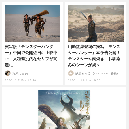
実写版『モンスターハンタ
山崎紘菜登場の実写『モンス
ー』中国で公開翌日に上映中
ターハンター』本予告公開！
止…人種差別的なセリフが問
モンスターや肉焼き…お馴染
題に
みのシーンが続々
賀来比呂美
伊藤ももこ（cinemacafe名義）
2020.12.7 Mon 12:30
2020.11.19 Thu 19:00