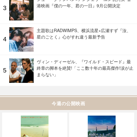
港映画『僕の一年、君の一日』9月公開決定
主題歌はRADWIMPS、横浜流星×広瀬すず『汝、
星のごとく』心がすれ違う最新予告
ヴィン・ディーゼル、『ワイルド・スピード』最
終章の脚本を絶賛!「ここ数十年の最高傑作!涙が止
まらない」
今週の公開映画