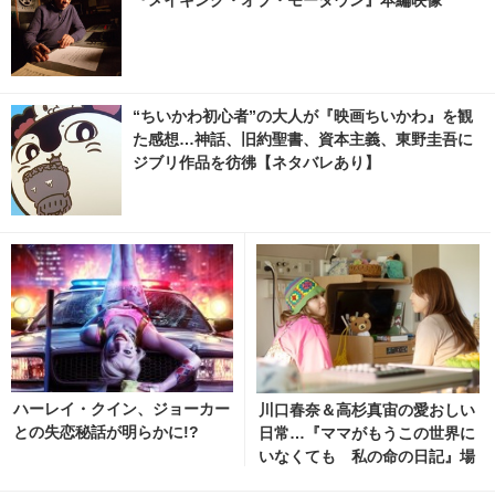
『メイキング・オブ・モータウン』本編映像
“ちいかわ初心者”の大人が『映画ちいかわ』を観
た感想…神話、旧約聖書、資本主義、東野圭吾に
ジブリ作品を彷彿【ネタバレあり】
ハーレイ・クイン、ジョーカー
川口春奈＆高杉真宙の愛おしい
との失恋秘話が明らかに!?
日常…『ママがもうこの世界に
いなくても 私の命の日記』場
面写真 2枚目の写真・画像 | ci