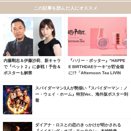
この記事を読んだ人にオススメ
内藤剛志＆伊藤沙莉、新キャラ
『ハリー・ポッター』“HAPPE
で『ペット２』に参戦！予告＆
E BIRTHDAEケーキ“が貯金箱
ポスターも解禁
に!?「Afternoon Tea LIVIN
G」7月22日から発売開始
スパイダーマン3人が勢揃い『スパイダーマン：ノ
ー・ウェイ・ホーム』特別Ver.、海外版ポスター到
着
ダイアナ・ロスとの恋のきっかけが明かされる