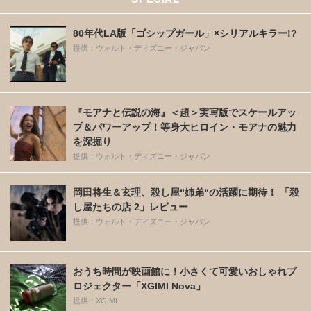
80年代LA版「ゴシップガール」×シリアルキラー!?
提供：ウォルト・ディズニー・ジャパン
『モアナと伝説の海』＜超＞実写版でスケールアッ
プ＆パワーアップ！等身大ヒロイン・モアナの魅力
を深掘り
提供：ウォルト・ディズニー・ジャパン
岡田将生＆玄理、殺し屋“姉弟“の活躍に期待！ 「殺
し屋たちの店 2」レビュー
提供：ウォルト・ディズニー・ジャパン
おうち時間が映画館に！小さくて可愛いおしゃれプ
ロジェクター「XGIMI Nova」
提供：XGIMI