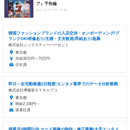
ア』予告編
2021.2.28 Sun 14:00
韓国ファッションブランドの入店交渉・オンボーディング/ブ
ランクOK/研修あり/主婦・主夫歓迎/昇給あり/急募
株式会社シックスティーパーセント
東京都
月給30万円～70万円
正社員
即日～在宅勤務週2日程度!エンタメ業界でのデータ分析業務
株式会社博報堂ＤＹキャプコ
東京都
時給2,100円～
派遣社員
残業月5時間以内 カード画像の制作・修正業務/大手エンタメ