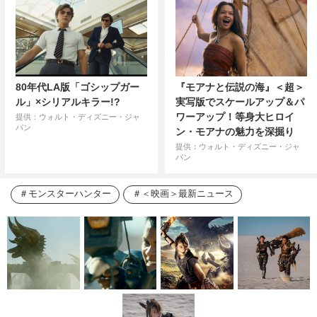
80年代LA版「ゴシップガー
『モアナと伝説の海』＜超＞
ル」×シリアルキラー!?
実写版でスケールアップ＆パ
ワーアップ！等身大ヒロイ
提供：ウォルト・ディズニー・ジャ
パン
ン・モアナの魅力を深掘り
提供：ウォルト・ディズニー・ジャ
パン
モンスターハンター
＜映画＞最新ニュース