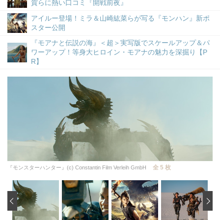
賀らに熱い口コミ『開戦前夜』
アイルー登場！ミラ＆山崎紘菜らが写る『モンハン』新ポ
スター公開
『モアナと伝説の海』＜超＞実写版でスケールアップ＆パ
ワーアップ！等身大ヒロイン・モアナの魅力を深掘り【P
R】
全 5 枚
『モンスターハンター』(c) Constantin Film Verleih GmbH
‹