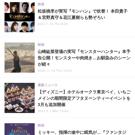
映画
松坂桃李が実写『モンハン』で吹替！ 本田貴子
＆宮野真守＆花江夏樹らも勢ぞろい
2021.1.14 Thu 8:00
映画
山崎紘菜登場の実写『モンスターハンター』本予
告公開！モンスターや肉焼き…お馴染みのシーン
が続々
2020.11.19 Thu 19:00
最新ニュース
【ディズニー】ホテルオークラ東京ベイ、いちご
メインの期間限定アフタヌーンティーイベントを
3月も追加開催
2021.3.1 Mon 15:00
映画
ミッキー、指揮の途中に眠気が…『ファンタジ