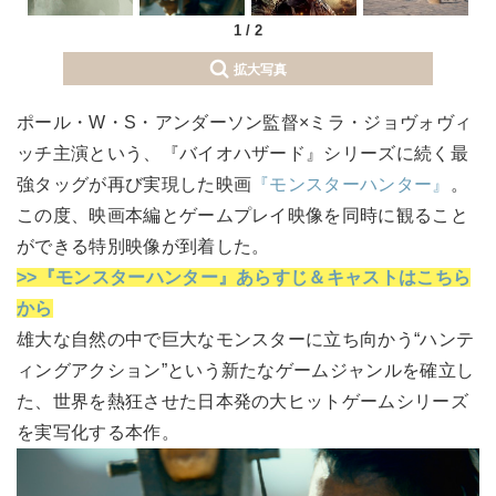
1
/
2
拡大写真
ポール・W・S・アンダーソン監督×ミラ・ジョヴォヴィ
ッチ主演という、『バイオハザード』シリーズに続く最
強タッグが再び実現した映画
『モンスターハンター』
。
この度、映画本編とゲームプレイ映像を同時に観ること
ができる特別映像が到着した。
>>『モンスターハンター』あらすじ＆キャストはこちら
から
雄大な自然の中で巨大なモンスターに立ち向かう“ハンテ
ィングアクション”という新たなゲームジャンルを確立し
た、世界を熱狂させた日本発の大ヒットゲームシリーズ
を実写化する本作。