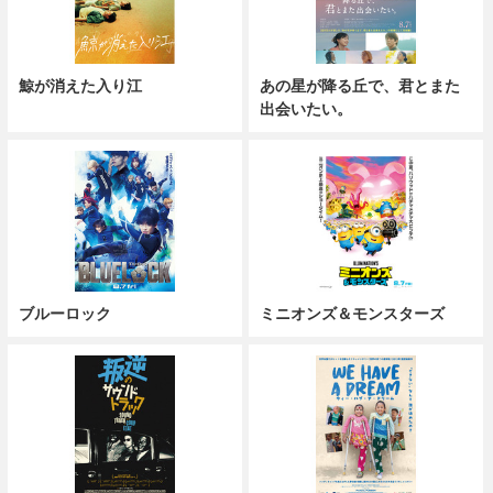
鯨が消えた入り江
あの星が降る丘で、君とまた
出会いたい。
ブルーロック
ミニオンズ＆モンスターズ