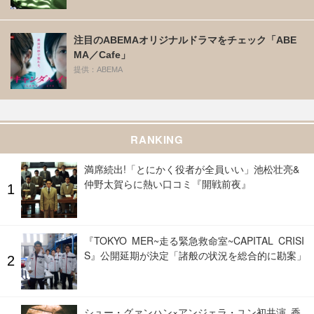
注目のABEMAオリジナルドラマをチェック「ABE
MA／Cafe」
提供：ABEMA
RANKING
満席続出!「とにかく役者が全員いい」池松壮亮&
仲野太賀らに熱い口コミ『開戦前夜』
『TOKYO MER~走る緊急救命室~CAPITAL CRISI
S』公開延期が決定「諸般の状況を総合的に勘案」
シュー・グァンハン×アンジェラ・ユン初共演 香