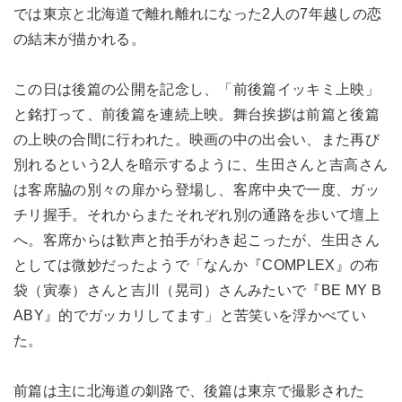
では東京と北海道で離れ離れになった2人の7年越しの恋
の結末が描かれる。
この日は後篇の公開を記念し、「前後篇イッキミ上映」
と銘打って、前後篇を連続上映。舞台挨拶は前篇と後篇
の上映の合間に行われた。映画の中の出会い、また再び
別れるという2人を暗示するように、生田さんと吉高さん
は客席脇の別々の扉から登場し、客席中央で一度、ガッ
チリ握手。それからまたそれぞれ別の通路を歩いて壇上
へ。客席からは歓声と拍手がわき起こったが、生田さん
としては微妙だったようで「なんか『COMPLEX』の布
袋（寅泰）さんと吉川（晃司）さんみたいで『BE MY B
ABY』的でガッカリしてます」と苦笑いを浮かべてい
た。
前篇は主に北海道の釧路で、後篇は東京で撮影された