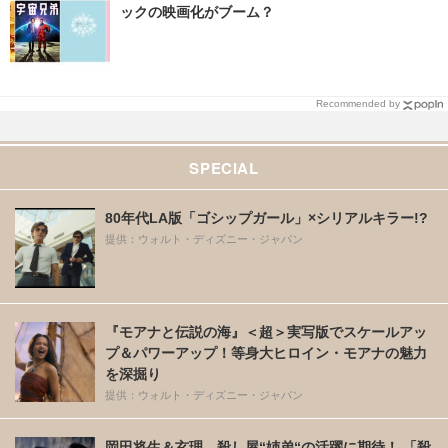
ックの映画化がブーム？
Recommended by
SPECIAL
80年代LA版「ゴシップガール」×シリアルキラー!?
提供：ウォルト・ディズニー・ジャパン
『モアナと伝説の海』＜超＞実写版でスケールアッ
プ＆パワーアップ！等身大ヒロイン・モアナの魅力
を深掘り
提供：ウォルト・ディズニー・ジャパン
岡田将生＆玄理、殺し屋“姉弟“の活躍に期待！ 「殺