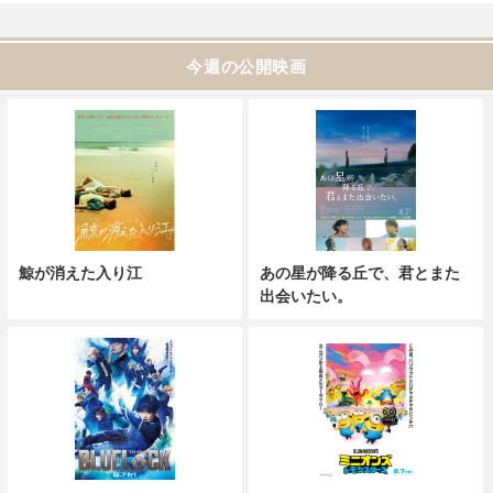
今週の公開映画
鯨が消えた入り江
あの星が降る丘で、君とまた
出会いたい。