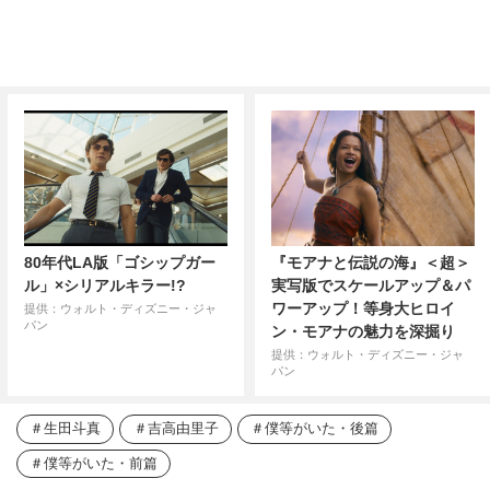
80年代LA版「ゴシップガー
『モアナと伝説の海』＜超＞
ル」×シリアルキラー!?
実写版でスケールアップ＆パ
ワーアップ！等身大ヒロイ
提供：ウォルト・ディズニー・ジャ
パン
ン・モアナの魅力を深掘り
提供：ウォルト・ディズニー・ジャ
パン
生田斗真
吉高由里子
僕等がいた・後篇
僕等がいた・前篇