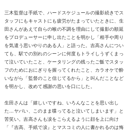
三木監督は手紙で、ハードスケジュールの撮影続きでス
タッフにもキャストにも疲労がたまっていたときに、生
田さんがあえて自らの喉の不調を理由にして撮影の順延
をプロデューサーに申し出たことを明かし「相手や周り
を気遣う思いやりのある人」と語った。吉高さんについ
ても、駅での別れのシーンに何度もトライしうずくまっ
て泣いていたこと、ケータリングの残ったご飯でスタッ
フのためにおにぎりを握ってくれたこと、カラオケで酔
いながら「監督のこと信じてるから」と叫んだことなど
を明かし、改めて感謝の思いを口にした。
生田さんは「嬉しいですね、いろんなことを思い出し
た…ヤバい、このまま喋ってると泣いてしまいます」と
苦笑い。吉高さんも涙をこらえるように顔を上に向け
「『吉高、手紙で涙』とマスコミの人に書かれるのは悔