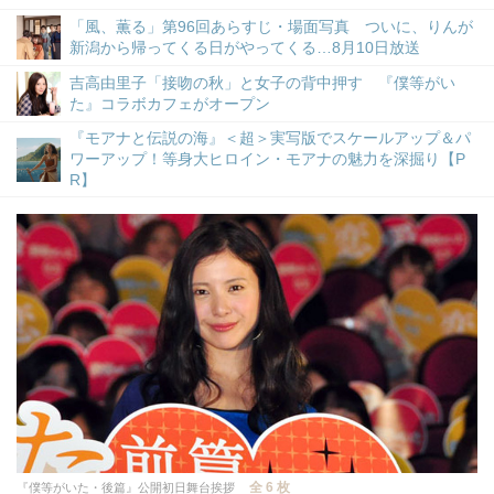
「風、薫る」第96回あらすじ・場面写真 ついに、りんが
新潟から帰ってくる日がやってくる…8月10日放送
吉高由里子「接吻の秋」と女子の背中押す 『僕等がい
た』コラボカフェがオープン
『モアナと伝説の海』＜超＞実写版でスケールアップ＆パ
ワーアップ！等身大ヒロイン・モアナの魅力を深掘り【P
R】
全 6 枚
『僕等がいた・後篇』公開初日舞台挨拶