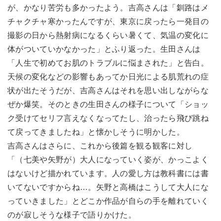
が、かなり苦労も多かったよう。吉高さんは「釧路はメ
チャクチャ寒かったんですが、東京に戻ったら一発目の
撮影の日から熱射病になるくらい暑くて、気温の変化に
体がついていかなかった」とふり返った。生田さんは
「人生で初めてお肌のトラブルに悩まされた」と告白。
天候の変化などの影響もあってか日光による肌荒れの症
状が出たそうだが、吉高さんはそれを思い出しながらな
ぜか爆笑。そのときの生田さんの様子について「ショッ
ク受けてセリフ言えなくなってたし、治ったら飛び跳ね
て戻ってきましたね」と懐かしそうに明かした。
吉高さんはさらに、これから後篇を観る観客に対し
「（七美や矢野が）大人になっていく姿が、かっこよく
はないけど描かれています。人の愛し方は教科書には書
いてないですからね…。矢野と高橋はこうして大人にな
っていきました」とどこか作品が自らの手を離れていく
のが寂しそうな様子で語りかけた。