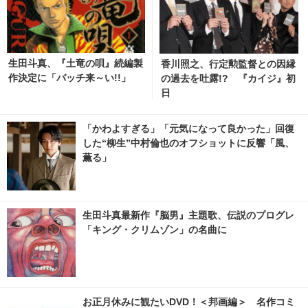
生田斗真、『土竜の唄』続編製
香川照之、行定勲監督との因縁
作決定に「バッチ来～い!!」
の過去を吐露!? 『カイジ』初
日
「かわよすぎる」「元気になって良かった」回復
した“柳生”中村倫也のオフショットに反響「風、
薫る」
生田斗真最新作『脳男』主題歌、伝説のプログレ
「キング・クリムゾン」の名曲に
お正月休みに観たいDVD！＜邦画編＞ 名作コミ