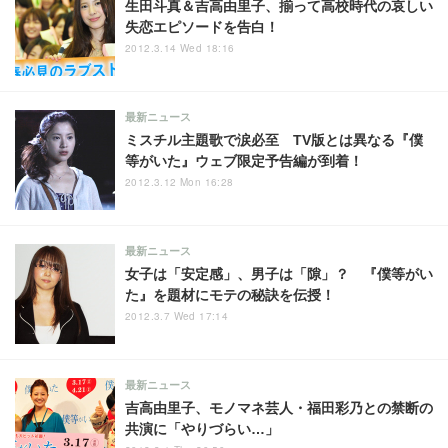
生田斗真＆吉高由里子、揃って高校時代の哀しい
失恋エピソードを告白！
2012.3.14 Wed 18:16
最新ニュース
ミスチル主題歌で涙必至 TV版とは異なる『僕
等がいた』ウェブ限定予告編が到着！
2012.3.12 Mon 16:28
最新ニュース
女子は「安定感」、男子は「隙」？ 『僕等がい
た』を題材にモテの秘訣を伝授！
2012.3.7 Wed 17:14
最新ニュース
吉高由里子、モノマネ芸人・福田彩乃との禁断の
共演に「やりづらい…」