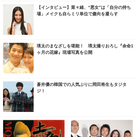
【インタビュー】菜々緒、“悪女”は「自分の持ち
場」メイクも自らミリ単位で趣向を凝らす
瑛太のまなざしを堪能！ 瑛太撮りおろし『余命1
ヶ月の花嫁』現場写真を公開
蒼井優の韓国での人気ぶりに岡田将生もタジタ
ジ！