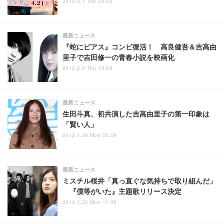
2012.3.1 Thu 20:50
最新ニュース
『蛇にピアス』コンビ復活！ 高良健吾＆吉高由
里子で吉田修一の青春小説を映画化
2012.2.9 Thu 12:56
最新ニュース
生田斗真、初共演した吉高由里子の第一印象は
「賢い人」
2012.1.30 Mon 20:29
最新ニュース
ミスチル桜井「真っ直ぐな気持ちで取り組んだ」
『僕等がいた』主題歌リリース決定
2012.1.23 Mon 11:35