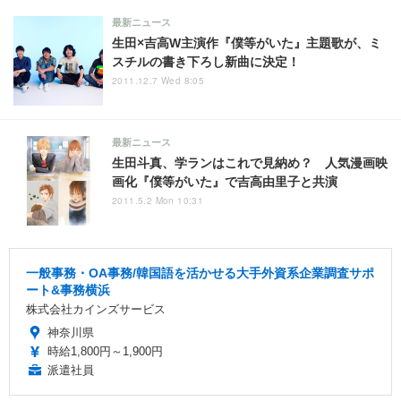
最新ニュース
生田×吉高W主演作『僕等がいた』主題歌が、ミ
スチルの書き下ろし新曲に決定！
2011.12.7 Wed 8:05
最新ニュース
生田斗真、学ランはこれで見納め？ 人気漫画映
画化『僕等がいた』で吉高由里子と共演
2011.5.2 Mon 10:31
一般事務・OA事務/韓国語を活かせる大手外資系企業調査サポ
ート&事務横浜
株式会社カインズサービス
神奈川県
時給1,800円～1,900円
派遣社員