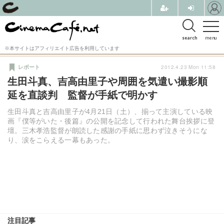
search
menu
※本サイトはアフィリエイト広告を利用しています
2012.4.23 Mon 11:58
レポート
生田斗真、吉高由里子や周囲を気遣い撮影順
延を直談判 監督が手紙で明かす
生田斗真と吉高由里子が4月21日（土）、揃って主演している映
画『僕等がいた・後篇』の公開を記念して行われた舞台挨拶に登
壇。三木孝浩監督が朗読した感謝の手紙に思わず泣きそうにな
り、涙をこらえる一幕もあった。
注目記事