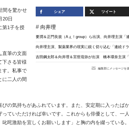
世間を驚かせ
シェア
ツイート
20日
向井理
に第1子を授
要潤＆正門良規（Aぇ！group）ら出演、向井理主演「連
向井理主演、製薬業界の現実に鋭く切り込む「連続ドラマ
ん直筆の文面
吉田鋼太郎＆向井理＆宮世琉弥が出演 橋本環奈主演
て下さる皆様
編集部にメッセージを
ます。私事で
とに二人の間
。
喜びの気持ちがあふれています。また、安定期に入ったば
守っていただければ幸いです。これからも俳優として、一
、叱咤激励を宜しくお願いします」と胸の内を綴っている