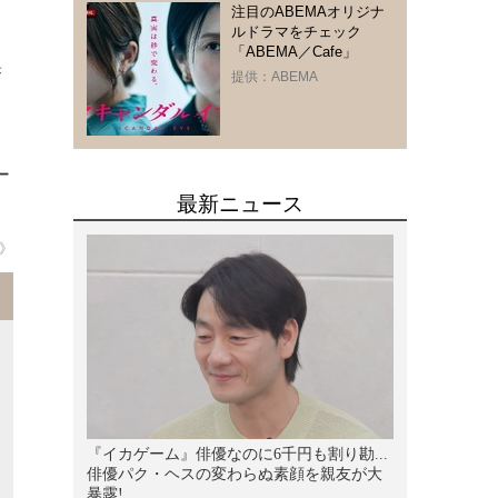
注目のABEMAオリジナ
ルドラマをチェック
」
「ABEMA／Cafe」
驚
提供：ABEMA
ー
》