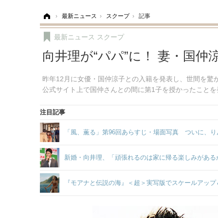
ホーム
›
最新ニュース
›
スクープ
›
記事
最新ニュース
スクープ
向井理が“パパ”に！ 妻・国仲涼
昨年12月に女優・国仲涼子との入籍を発表し、世間を驚
公式サイト上で国仲さんとの間に第1子を授かったことを
注目記事
「風、薫る」第96回あらすじ・場面写真 ついに、り
新婚・向井理、「頑張れるのは家に帰る楽しみがある
『モアナと伝説の海』＜超＞実写版でスケールアップ