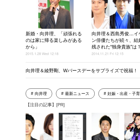
新婚・向井理、「頑張れる
向井理＆西島秀俊…イ
のは家に帰る楽しみがある
ン俳優たちが続々、結
から」
残された“独身貴族”は
2015.1.28 Wed 12:18
2014.11.21 Fri 12:15
向井理＆綾野剛、Wバースデーをサプライズで祝福！
向井理
最新ニュース
妊娠・出産・子育
【注目の記事】[PR]