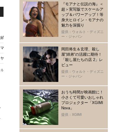
『モアナと伝説の海』＜
超＞実写版でスケールア
ップ＆パワーアップ！等
身大ヒロイン・モアナの
魅力を深掘り
提供：ウォルト・ディズニ
ー・ジャパン
続ドラマW MR -医薬情報担当者-」特報映像
W MR -医薬情報担当者-」秋放送
岡田将生＆玄理、殺し
屋“姉弟“の活躍に期待！
「ヤンドク！」
「殺し屋たちの店 2」レ
ビュー
送る
提供：ウォルト・ディズニ
ー・ジャパン
おうち時間が映画館に！
小さくて可愛いおしゃれ
プロジェクター「XGIMI
か
Nova」
提供：XGIMI
人
。