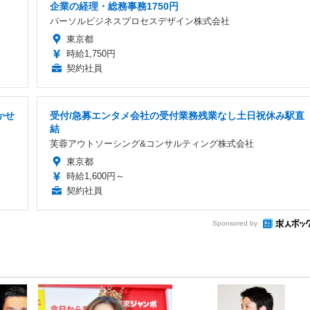
企業の経理・総務事務1750円
パーソルビジネスプロセスデザイン株式会社
東京都
時給1,750円
契約社員
かせ
受付/急募エンタメ会社の受付業務残業なし土日祝休み駅直
結
芙蓉アウトソーシング&コンサルティング株式会社
東京都
時給1,600円～
契約社員
Sponsored by