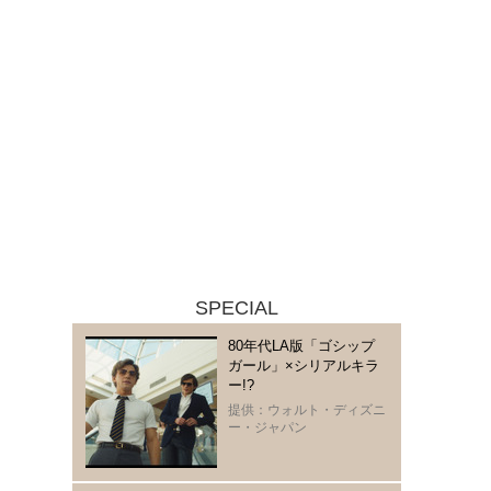
SPECIAL
80年代LA版「ゴシップ
ガール」×シリアルキラ
ー!?
提供：ウォルト・ディズニ
ー・ジャパン