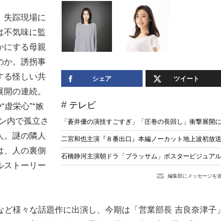
。失踪現場に
は不気味に監
かにする母親
のか。誘拐事
する怪しい共
シェア
ツイート
展開の連続。
テレビ
虚栄心”“嫉
ン内で孤立さ
「蒼井優の演技すごすぎ」「圧巻の長回し」衝撃展開に
人。謎の隣人
二宮和也主演『８番出口』本編ノーカット地上波初放送
は、人の裏側
石橋静河主演朝ドラ「ブラッサム」ポスタービジュア
ルストーリー
編集部にメッセージを
など様々な話題作に出演し、今期は「営業部長 吉良奈津子