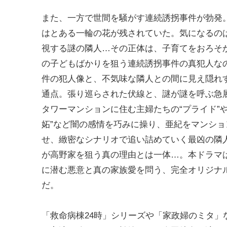
また、一方で世間を騒がす連続誘拐事件が勃発
はとある一輪の花が残されていた。気になるの
視する謎の隣人…その正体は、子育てをおろそ
の子どもばかりを狙う連続誘拐事件の真犯人な
件の犯人像と、不気味な隣人との間に見え隠れ
通点。張り巡らされた伏線と、謎が謎を呼ぶ急
タワーマンションに住む主婦たちの“プライド”や“
妬”など闇の感情を巧みに操り、亜紀をマンショ
せ、緻密なシナリオで追い詰めていく最凶の隣
が高野家を狙う真の理由とは一体…。本ドラマ
に潜む悪意と真の家族愛を問う、完全オリジナ
だ。
「救命病棟24時」シリーズや「家政婦のミタ」