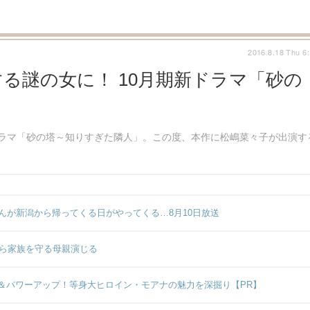
2016.8.18 Thu 6
る謎の女に！ 10月期新ドラマ「砂の
ドラマ「砂の塔～知りすぎた隣人」。この度、本作に松嶋菜々子が出演す
んが新潟から帰ってくる日がやってくる…8月10日放送
から家族を守る母親演じる
＆パワーアップ！等身大ヒロイン・モアナの魅力を深掘り【PR】