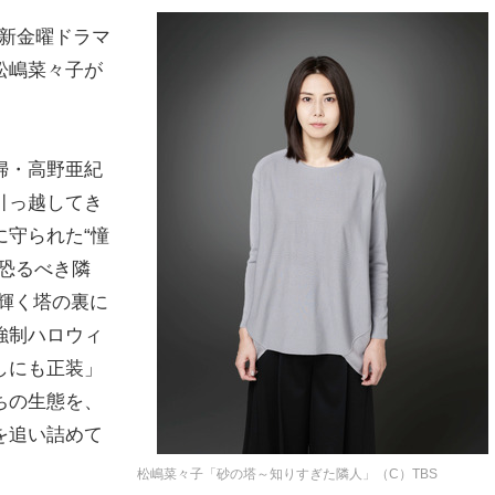
の新金曜ドラマ
松嶋菜々子が
婦・高野亜紀
引っ越してき
守られた“憧
恐るべき隣
輝く塔の裏に
強制ハロウィ
しにも正装」
ちの生態を、
を追い詰めて
松嶋菜々子「砂の塔～知りすぎた隣人」（C）TBS