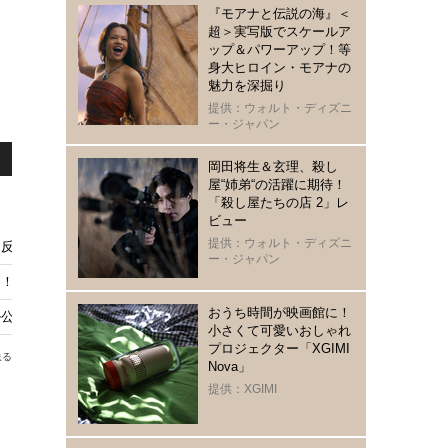
『モアナと伝説の海』＜
超＞実写版でスケールア
ップ＆パワーアップ！等
身大ヒロイン・モアナの
魅力を深掘り
提供：ウォルト・ディズニ
ー・ジャパン
岡田将生＆玄理、殺し
屋“姉弟“の活躍に期待！
「殺し屋たちの店 2」レ
ビュー
提供：ウォルト・ディズニ
反響続々、“直人”高橋文哉には「マジで読めない」謎深まる「Tシャツが乾く
ー・ジャパン
！8月28日の金ローにて
おうち時間が映画館に！
ル公開 タイトル映像は奥山大史が監督
小さくて可愛いおしゃれ
プロジェクター「XGIMI
送る
Nova」
提供：XGIMI
」