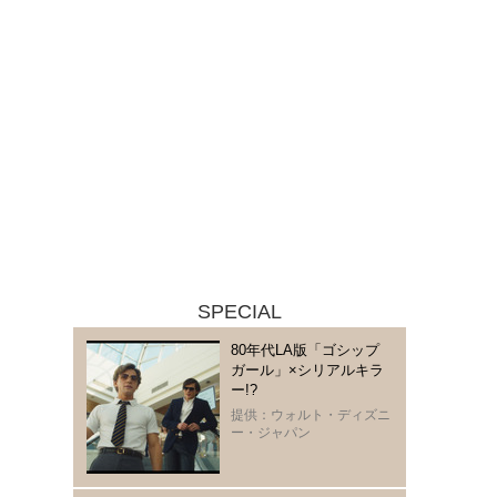
SPECIAL
80年代LA版「ゴシップ
ガール」×シリアルキラ
ー!?
提供：ウォルト・ディズニ
ー・ジャパン