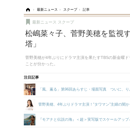
ホーム
›
最新ニュース
›
スクープ
›
記事
最新ニュース
スクープ
松嶋菜々子、菅野美穂を監視す
塔」
菅野美穂が4年ぶりにドラマ主演を果たすTBSの新金曜
ことが分かった。
注目記事
「風、薫る」第96回あらすじ・場面写真 ついに、り
菅野美穂、4年ぶりドラマ主演！“タワマン”主婦の闇
『モアナと伝説の海』＜超＞実写版でスケールアップ