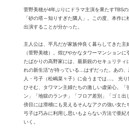
菅野美穂が4年ぶりにドラマ主演を果たすTBS
「砂の塔～知りすぎた隣人」。この度、本作に
出演することが分かった。
主人公は、平凡だが家族仲良く暮らしてきた主
（菅野美穂）。煌びやかなタワーマンションに
たばかりの高野家には、最新鋭のセキュリティに
れの新生活”が待っている…はずだった。あの、
人・弓子（松嶋菜々子）に会うまでは…。 光り
ひそむ、タワマン主婦たちの激しい虚栄心。「
ン」「地獄のランチ」「フロア差別」「ゴミ出
傍目には滑稽にも見えるそんなアクの強い女た
弓子は巧みに利用し思いもよらない方法で亜紀
いく。