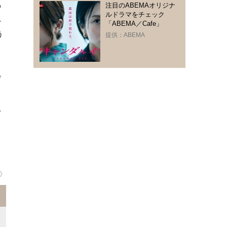
気
注目のABEMAオリジナ
ルドラマをチェック
れ
「ABEMA／Cafe」
う
提供：ABEMA
げ
こ
い
》