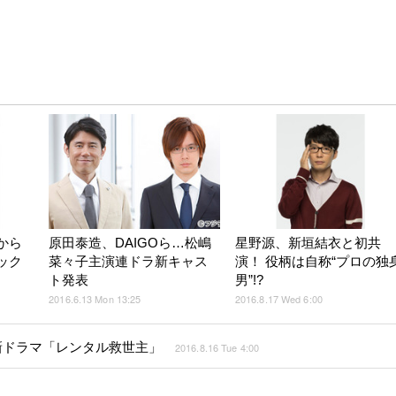
から
原田泰造、DAIGOら…松嶋
星野源、新垣結衣と初共
ック
菜々子主演連ドラ新キャス
演！ 役柄は自称“プロの独
ト発表
男”!?
2016.6.13 Mon 13:25
2016.8.17 Wed 6:00
る新ドラマ「レンタル救世主」
2016.8.16 Tue 4:00