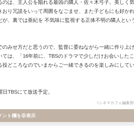
るのは、主人公を陥れる最凶の隣人・佐々木弓子。美しく
きおり冗談をいって周囲をなごませ、また子どもにも好か
だが、裏では亜紀を 不気味に監視する正体不明の隣人とい
でのみせ方だと思うので、監督に委ねながら一緒に作り上
ては、「16年前に、TBSのドラマで少しだけお会いした
る役どころなのでいまからご一緒できるのを楽しみにして
曜日TBSにて放送予定。
《シネマカフェ編集部
メント欄を非表示