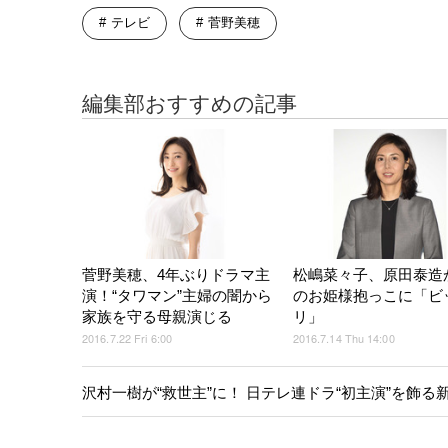
テレビ
菅野美穂
編集部おすすめの記事
菅野美穂、4年ぶりドラマ主
松嶋菜々子、原田泰造
演！“タワマン”主婦の闇から
のお姫様抱っこに「ビ
家族を守る母親演じる
リ」
2016.7.22 Fri 6:00
2016.7.14 Thu 14:00
沢村一樹が“救世主”に！ 日テレ連ドラ“初主演”を飾