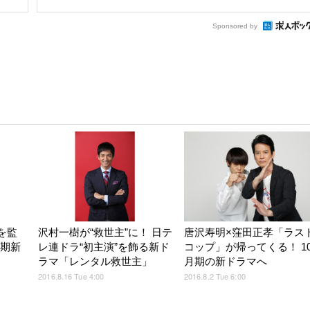
Sponsored by
を監
沢村一樹が“救世主”に！ 日テ
唐沢寿明×窪田正孝「ラス
月期新
レ連ドラ“初主演”を飾る新ド
コップ」が帰ってくる！ 1
ラマ「レンタル救世主」
月期の新ドラマへ
2016.8.16 Tue 4:00
2016.8.2 Tue 6:00