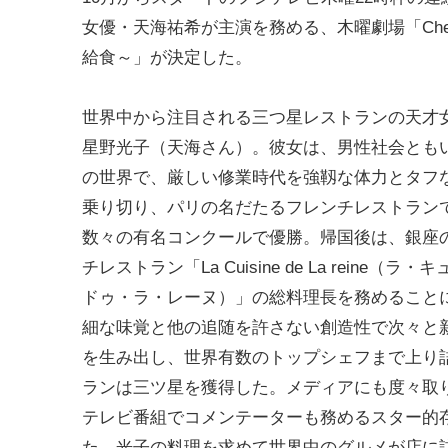
女優・天海祐希が主演を務める、木曜劇場「Che
給食～」が決定した。
世界中から注目される三つ星レストランの天才
星野光子（天海さん）。彼女は、男性社会とも
の世界で、厳しい修業時代を強靱な体力とタフ
乗り切り、パリの名だたるフレンチレストラン
数々の有名コンクールで優勝。帰国後は、銀座
チレストラン「La Cuisine de La reine（ラ
ドゥ・ラ・レーヌ）」の総料理長を務めること
細な味覚と他の追随を許さない創造性で次々と
を生み出し、世界有数のトップシェフまで上り
ランは三ツ星を獲得した。メディアにも度々取
テレビ番組でコメンテーターも務めるスター的
た。光子の料理を求めて世界中のグルメが店に