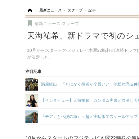
ホーム
›
最新ニュース
›
スクープ
›
記事
最新ニュース
スクープ
天海祐希、新ドラマで初のシェ
10月からスタートのフジテレビ木曜22時枠の連続ドラマ
が決定した。
注目記事
満席続出！「とにかく役者が全員いい」池松壮亮＆仲
【インタビュー】天海祐希、ガンダム声優と共演し大
『モアナと伝説の海』＜超＞実写版でスケールアップ
10月からスタートのフジテレビ木曜22時枠の連