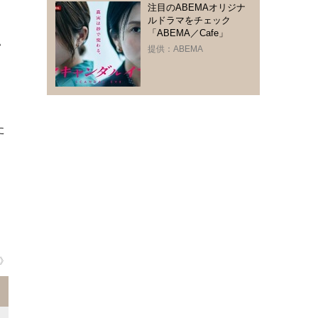
注目のABEMAオリジナ
ルドラマをチェック
「ABEMA／Cafe」
い
提供：ABEMA
る
タ
き
た
」
》