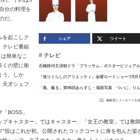
自分の料理を
のだ。
ルを起こしク
シェア
ツイート
、テレビ番組
テレビ
ては簡単なこ
多くの壁に衝
石橋静河主演朝ドラ「ブラッサム」ポスタービジュア
まう。しか
『借りぐらしのアリエッティ』金曜ロードショーで8月
、天才シェフ
「風、薫る」第96回あらすじ・場面写真 ついに、りん
編集部にメッセージを
「BOSS」
ップキャスター」ではキャスター、「女王の教室」では教
ェフ”役はこれが初。公開されたコックコートに身を包んだ姿