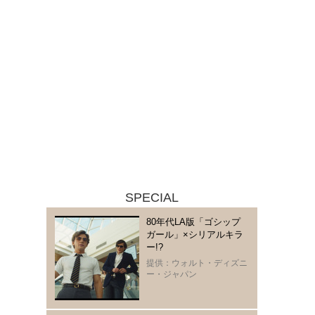
SPECIAL
80年代LA版「ゴシップ
ガール」×シリアルキラ
ー!?
提供：ウォルト・ディズニ
ー・ジャパン