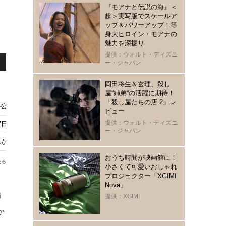
『モアナと伝説の海』＜
超＞実写版でスケールア
ップ＆パワーアップ！等
身大ヒロイン・モアナの
魅力を深掘り
提供：ウォルト・ディズニ
ー・ジャパン
岡田将生＆玄理、殺し
屋“姉弟“の活躍に期待！
「殺し屋たちの店 2」レ
ル公開 タイトル映像は奥山大史が監督
ビュー
提供：ウォルト・ディズニ
7日21時から放送 声優キャストとあらすじをチェック！
ー・ジャパン
が新潟から帰ってくる日がやってくる…8月10日放送
おうち時間が映画館に！
送る
小さくて可愛いおしゃれ
プロジェクター「XGIMI
Nova」
師
提供：XGIMI
か