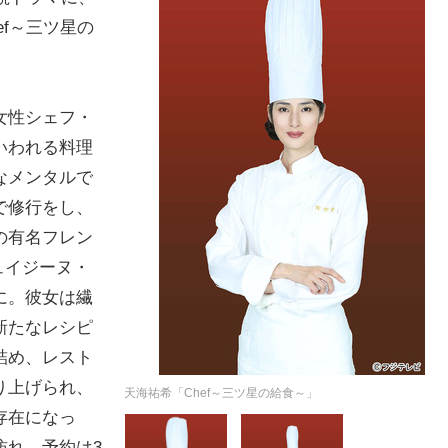
f～三ツ星の
女性シェフ・
いわれる料理
なメンタルで
で修行をし、
の有名フレン
・キュイジーヌ・
に。彼女は繊
新たなレシピ
詰め、レスト
り上げられ、
天海祐希「Chef～三ツ星の給食～」
存在になっ
訪れ、予約は3