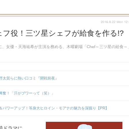
2016.8.22 Mon 12
フ役！三ツ星シェフが給食を作る!?
に、女優・天海祐希が主演を務める、木曜劇場「Chef～三ツ星の給食～
野太賀らに熱い口コミ『開戦前夜』
興奮！「汗がブワーって（笑）」
＆パワーアップ！等身大ヒロイン・モアナの魅力を深掘り【PR】
続ドラマに、