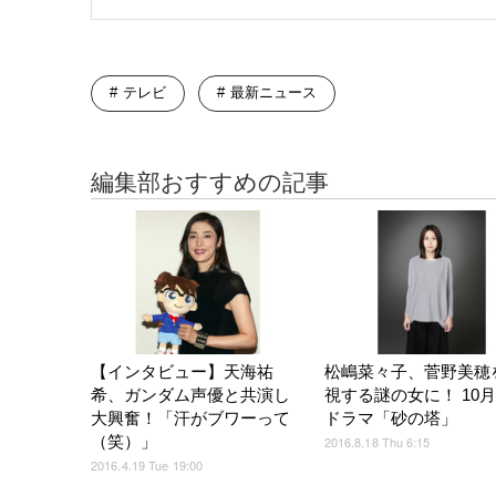
テレビ
最新ニュース
編集部おすすめの記事
【インタビュー】天海祐
松嶋菜々子、菅野美穂
希、ガンダム声優と共演し
視する謎の女に！ 10
大興奮！「汗がブワーって
ドラマ「砂の塔」
（笑）」
2016.8.18 Thu 6:15
2016.4.19 Tue 19:00