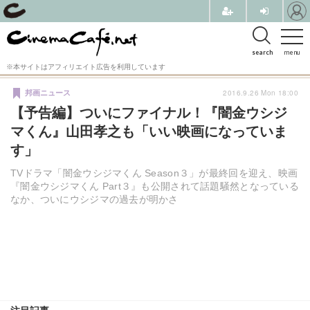
search
menu
※本サイトはアフィリエイト広告を利用しています
2016.9.26 Mon 18:00
邦画ニュース
【予告編】ついにファイナル！『闇金ウシジ
マくん』山田孝之も「いい映画になっていま
す」
TVドラマ「闇金ウシジマくん Season３」が最終回を迎え、映画
『闇金ウシジマくん Part３』も公開されて話題騒然となっている
なか、ついにウシジマの過去が明かさ