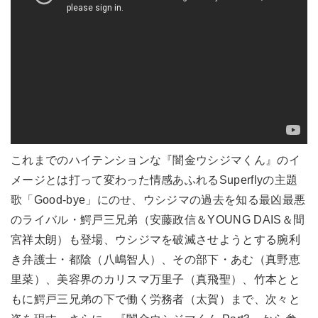
これまでのハイテンションな『闇金ウシジマくん』のイ
メージとは打って変わった情感あふれるSuperflyの主題
歌「Good-bye」にのせ、ウシジマの過去を知る最凶最悪
のライバル・鰐戸三兄弟（安藤政信＆YOUNG DAIS＆間
宮祥太朗）も登場、ウシジマを破滅させようとする腕利
き弁護士・都陰（八嶋智人）、その部下・あむ（真野恵
里菜）、美容界のカリスマ万里子（真飛聖）、竹本とと
もに鰐戸三兄弟の下で働く労務者（太賀）まで、次々と