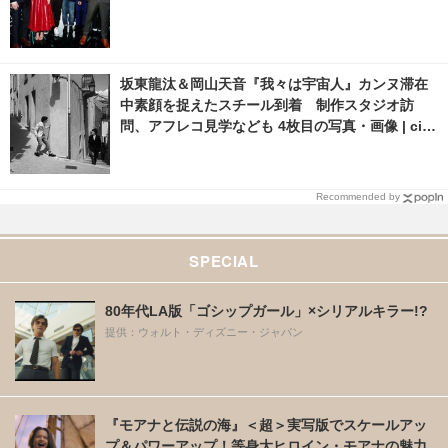
坂東龍汰＆岡山天音『我々は宇宙人』カンヌ滞在
中素顔を捉えたスチール到着 制作スタジオ訪
問、アフレコ見学なども 4枚目の写真・画像 | cin
emacafe.net
Recommended by
SPECIAL
80年代LA版「ゴシップガール」×シリアルキラー!?
提供：ウォルト・ディズニー・ジャパン
『モアナと伝説の海』＜超＞実写版でスケールアッ
プ＆パワーアップ！等身大ヒロイン・モアナの魅力