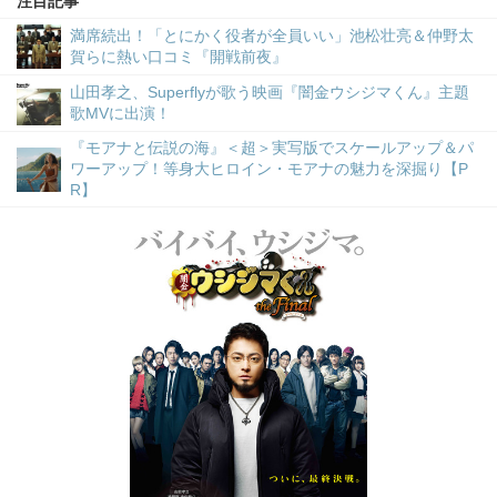
注目記事
満席続出！「とにかく役者が全員いい」池松壮亮＆仲野太
賀らに熱い口コミ『開戦前夜』
山田孝之、Superflyが歌う映画『闇金ウシジマくん』主題
歌MVに出演！
『モアナと伝説の海』＜超＞実写版でスケールアップ＆パ
ワーアップ！等身大ヒロイン・モアナの魅力を深掘り【P
R】