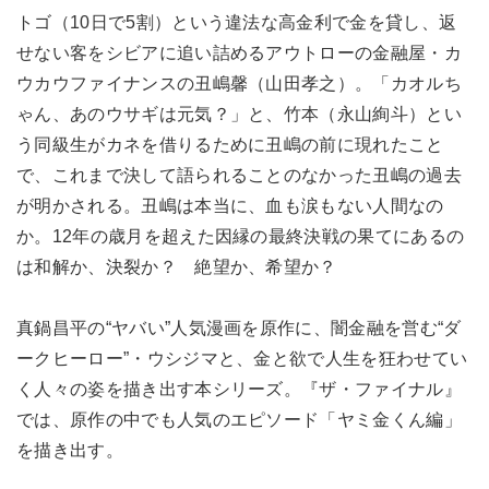
トゴ（10日で5割）という違法な高金利で金を貸し、返
せない客をシビアに追い詰めるアウトローの金融屋・カ
ウカウファイナンスの丑嶋馨（山田孝之）。「カオルち
ゃん、あのウサギは元気？」と、竹本（永山絢斗）とい
う同級生がカネを借りるために丑嶋の前に現れたこと
で、これまで決して語られることのなかった丑嶋の過去
が明かされる。丑嶋は本当に、血も涙もない人間なの
か。12年の歳月を超えた因縁の最終決戦の果てにあるの
は和解か、決裂か？ 絶望か、希望か？
真鍋昌平の“ヤバい”人気漫画を原作に、闇金融を営む“ダ
ークヒーロー”・ウシジマと、金と欲で人生を狂わせてい
く人々の姿を描き出す本シリーズ。『ザ・ファイナル』
では、原作の中でも人気のエピソード「ヤミ金くん編」
を描き出す。