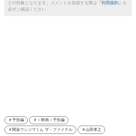
どの対象となります。コメントを投稿する際は
「利用規約」
を
必ずご確認ください
予告編
＜映画＞予告編
闇金ウシジマくん ザ・ファイナル
山田孝之