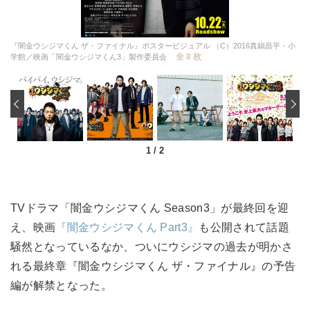
『闇金ウシジマくん ザ・ファイナル』ポスタービジュアル （C）2016真鍋昌平・小
全 8 枚
学館／映画「闇金ウシジマくん3」製作委員会
‹
1
/
2
TVドラマ「闇金ウシジマくん Season3」が最終回を迎
え、映画
『闇金ウシジマくん Part3』
も公開されて話題
騒然となっているなか、ついにウシジマの過去が明かさ
れる最終章『闇金ウシジマくん ザ・ファイナル』の予告
編が解禁となった。