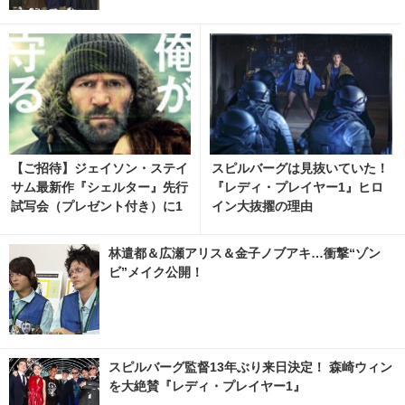
【ご招待】ジェイソン・ステイ
スピルバーグは見抜いていた！
サム最新作『シェルター』先行
『レディ・プレイヤー1』ヒロ
試写会（プレゼント付き）に1
イン大抜擢の理由
0名様
林遣都＆広瀬アリス＆金子ノブアキ…衝撃“ゾン
ビ”メイク公開！
スピルバーグ監督13年ぶり来日決定！ 森崎ウィン
を大絶賛『レディ・プレイヤー1』