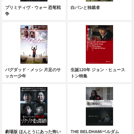
プリミティヴ・ウォー 恐竜戦
白パンと独裁者
争
バグダッド・メッシ 片足のサ
生誕120年 ジョン・ヒュース
ッカー少年
トン特集
劇場版 ほんとうにあった怖い
THE BELDHAM/ベルダム