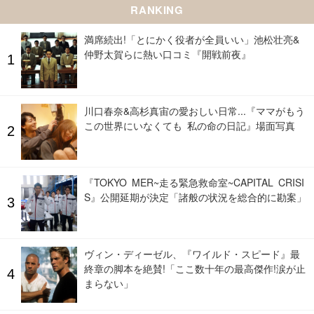
RANKING
満席続出!「とにかく役者が全員いい」池松壮亮&
仲野太賀らに熱い口コミ『開戦前夜』
川口春奈&高杉真宙の愛おしい日常...『ママがもう
この世界にいなくても 私の命の日記』場面写真
『TOKYO MER~走る緊急救命室~CAPITAL CRISI
S』公開延期が決定「諸般の状況を総合的に勘案」
ヴィン・ディーゼル、『ワイルド・スピード』最
終章の脚本を絶賛!「ここ数十年の最高傑作!涙が止
まらない」