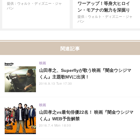
ワーアップ！等身大ヒロイ
提供：ウォルト・ディズニー・ジャ
パン
ン・モアナの魅力を深掘り
提供：ウォルト・ディズニー・ジャ
パン
関連記事
映画
山田孝之、Superflyが歌う映画『闇金ウシジマ
くん』主題歌MVに出演！
2016.9.13 Tue 17:30
映画
山田孝之vs最旬俳優22名！ 映画『闇金ウシジマ
くん』WEB予告解禁
2016.7.4 Mon 18:00