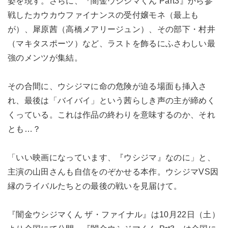
姿を現す。さらに、『闇金ウシジマくん Part3』から参
戦したカウカウファイナンスの受付嬢モネ（最上も
が）、犀原茜（高橋メアリージュン）、その部下・村井
（マキタスポーツ）など、ラストを飾るにふさわしい最
強のメンツが集結。
その合間に、ウシジマに命の危険が迫る場面も挿入さ
れ、最後は「バイバイ」という茜らしき声の主が締めく
くっている。これは作品の終わりを意味するのか、それ
とも…？
「いい映画になっています、『ウシジマ』なのに」と、
主演の山田さんも自信をのぞかせる本作。ウシジマVS因
縁のライバルたちとの最後の戦いを見届けて。
『闇金ウシジマくん ザ・ファイナル』は10月22日（土）