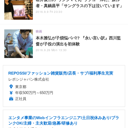
者・真鍋昌平「サングラスの下は泣いています」
2016.9.9 Fri 23:30
映画
本木雅弘が子煩悩パパ!? 『永い言い訳』西川監
督が子役の演出を初体験
2016.9.26 Mon 13:30
REPOSSI/ファッション雑貨販売/店長・サブ/福利厚生充実
レポシジャパン株式会社
東京都
年収500万円～650万円
正社員
エンタメ事業のWebインフラエンジニア/土日祝休みあり/ブラ
ンクOK/主婦・主夫歓迎/急募/研修あり