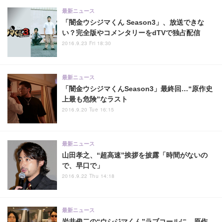
最新ニュース
「闇金ウシジマくん Season3」、放送できな
い？完全版やコメンタリーをdTVで独占配信
2016.9.23 Fri 18:30
最新ニュース
「闇金ウシジマくんSeason3」最終回…“原作史
上最も危険”なラスト
2016.9.20 Tue 16:15
最新ニュース
山田孝之、“超高速”挨拶を披露「時間がないの
で、早口で」
2016.9.22 Thu 14:18
最新ニュース
岩井俊二の“ウシジマくん”ラブコールに、原作