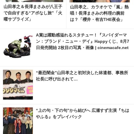
山田孝之＆長澤まさみが八王子
山田孝之、カラオケで「嵐」熱
で自由すぎる“アポなし旅”「火
唱！長澤まさみの料理の腕前
曜サプライズ」
は？「櫻井・有吉THE夜会」
A賞は躍動感溢れるスタチュー！『スパイダーマ
ン：ブランド・ニュー・デイ』Happyくじ、8月7
日発売開始 2枚目の写真・画像 | cinemacafe.net
“最恐闇金”山田孝之と初対決した林遣都、事務所
社長に呼び出されて…
“上の句・下の句”から結びへ 広瀬すず主演『ちは
やふる』をプレイバック