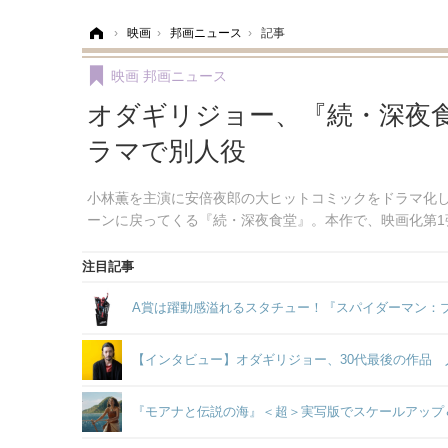
ホーム
›
映画
›
邦画ニュース
›
記事
映画
邦画ニュース
オダギリジョー、『続・深夜食堂
ラマで別人役
小林薫を主演に安倍夜郎の大ヒットコミックをドラマ化
ーンに戻ってくる『続・深夜食堂』。本作で、映画化第1
注目記事
A賞は躍動感溢れるスタチュー！『スパイダーマン：ブラ
【インタビュー】オダギリジョー、30代最後の作品 
『モアナと伝説の海』＜超＞実写版でスケールアップ