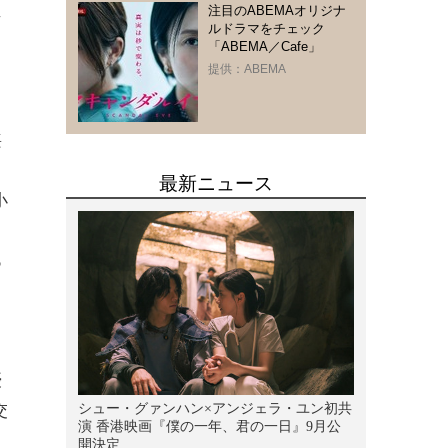
注目のABEMAオリジナ
マ
ルドラマをチェック
「ABEMA／Cafe」
提供：ABEMA
、
喪
小
あ
優
交