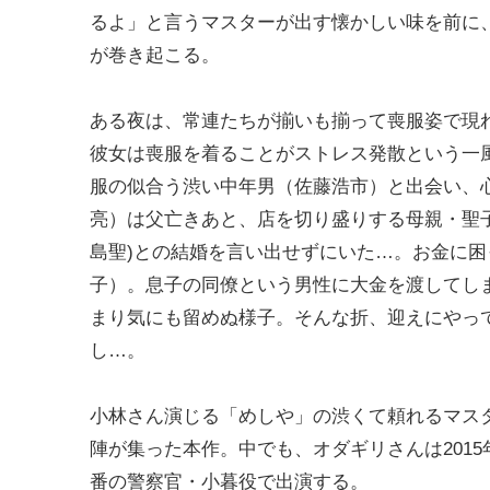
るよ」と言うマスターが出す懐かしい味を前に
が巻き起こる。
ある夜は、常連たちが揃いも揃って喪服姿で現
彼女は喪服を着ることがストレス発散という一
服の似合う渋い中年男（佐藤浩市）と出会い、
亮）は父亡きあと、店を切り盛りする母親・聖
島聖)との結婚を言い出せずにいた…。お金に
子）。息子の同僚という男性に大金を渡してし
まり気にも留めぬ様子。そんな折、迎えにやっ
し…。
小林さん演じる「めしや」の渋くて頼れるマス
陣が集った本作。中でも、オダギリさんは2015
番の警察官・小暮役で出演する。