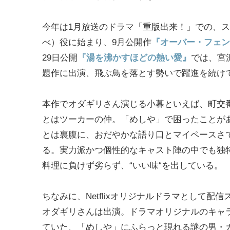
今年は1月放送のドラマ「重版出来！」での、
べ）役に始まり、9月公開作
『オーバー・フェン
29日公開
『湯を沸かすほどの熱い愛』
では、宮
題作に出演、飛ぶ鳥を落とす勢いで躍進を続け
本作でオダギリさん演じる小暮といえば、町交
とはツーカーの仲。「めしや」で困ったことが
とは裏腹に、おだやかな語り口とマイペースさ
る。実力派かつ個性的なキャスト陣の中でも独
料理に負けず劣らず、“いい味“を出している。
ちなみに、Netflixオリジナルドラマとして配信スタ
オダギリさんは出演。ドラマオリジナルのキャ
ていた、「めしや」にふらっと現れる謎の男・