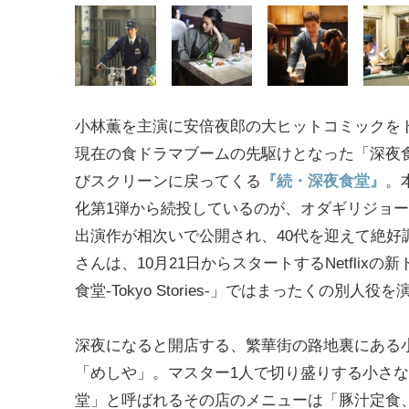
小林薫を主演に安倍夜郎の大ヒットコミックを
現在の食ドラマブームの先駆けとなった「深夜
びスクリーンに戻ってくる
『続・深夜食堂』
。
化第1弾から続投しているのが、オダギリジョ
出演作が相次いで公開され、40代を迎えて絶好
さんは、10月21日からスタートするNetflixの
食堂-Tokyo Stories-」ではまったくの別人役
深夜になると開店する、繁華街の路地裏にある
「めしや」。マスター1人で切り盛りする小さな
堂」と呼ばれるその店のメニューは「豚汁定食