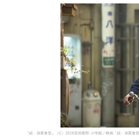
『続・深夜食堂』（C）2016安倍夜郎･小学館／映画「続・深夜食