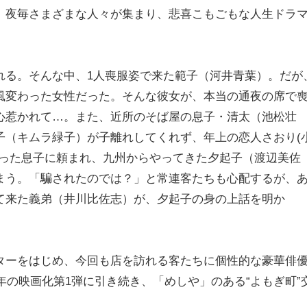
、夜毎さまざまな人々が集まり、悲喜こもごもな人生ドラ
れる。そんな中、1人喪服姿で来た範子（河井青葉）。だが
風変わった女性だった。そんな彼女が、本当の通夜の席で
心惹かれて…。また、近所のそば屋の息子・清太（池松壮
子（キムラ緑子）が子離れしてくれず、年上の恋人さおり(
困った息子に頼まれ、九州からやってきた夕起子（渡辺美佐
まう。「騙されたのでは？」と常連客たちも心配するが、
て来た義弟（井川比佐志）が、夕起子の身の上話を明か
ターをはじめ、今回も店を訪れる客たちに個性的な豪華俳
年の映画化第1弾に引き続き、「めしや」のある“よもぎ町”