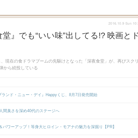
2016.10.9 Sun 10
』でも“いい味”出してる!? 映画と
し、現在の食ドラマブームの先駆けとなった「深夜食堂」が、再びスク
弾から続投している
ンド・ニュー・デイ』Happyくじ、8月7日発売開始
人間臭さを深め40代のステージへ
＆パワーアップ！等身大ヒロイン・モアナの魅力を深掘り【PR】