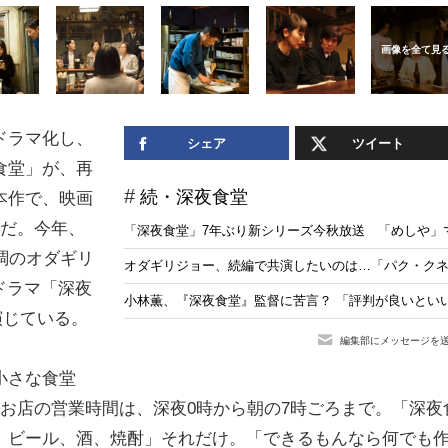
ドラマ化し、
シェア
ツイート
食堂」が、再
続・深夜食堂
本作で、映画
ーだ。今年、
「深夜食堂」7年ぶり新シリーズ今秋放送 「めしや」
調のオダギリ
オダギリジョー、続編で共演したいのは…「パク・ク
新ドラマ「深夜
小林薫、『深夜食堂』監督に苦言？ 「評判が良いとい
を演じている。
編集部にメッセージを
小さな食堂
お店の営業時間は、深夜0時から朝の7時ごろまで。「深夜
、ビール、酒、焼酎」それだけ。「できるもんなら何でも