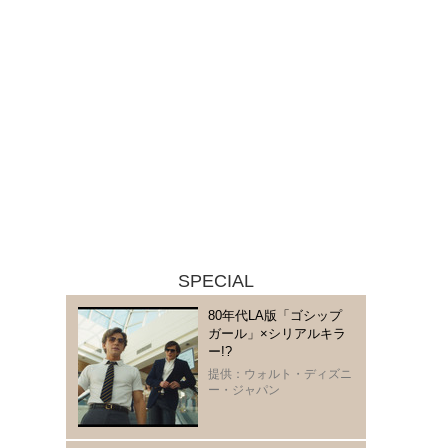
SPECIAL
80年代LA版「ゴシップ
ガール」×シリアルキラ
ー!?
提供：ウォルト・ディズニ
ー・ジャパン