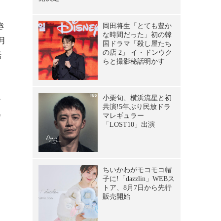
き
月
話
ー
姿
る
、
し
ス