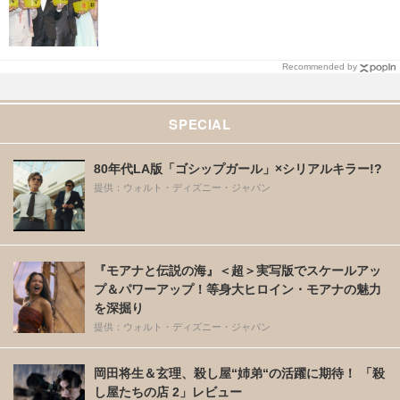
Recommended by
SPECIAL
80年代LA版「ゴシップガール」×シリアルキラー!?
提供：ウォルト・ディズニー・ジャパン
『モアナと伝説の海』＜超＞実写版でスケールアッ
プ＆パワーアップ！等身大ヒロイン・モアナの魅力
を深掘り
提供：ウォルト・ディズニー・ジャパン
岡田将生＆玄理、殺し屋“姉弟“の活躍に期待！ 「殺
し屋たちの店 2」レビュー