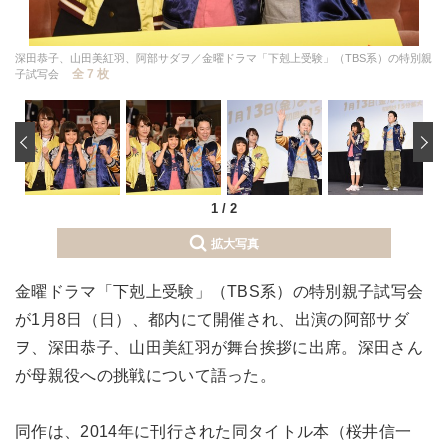
深田恭子、山田美紅羽、阿部サダヲ／金曜ドラマ「下剋上受験」（TBS系）の特別親
全 7 枚
子試写会
‹
1
/
2
拡大写真
金曜ドラマ「下剋上受験」（TBS系）の特別親子試写会
が1月8日（日）、都内にて開催され、出演の阿部サダ
ヲ、深田恭子、山田美紅羽が舞台挨拶に出席。深田さん
が母親役への挑戦について語った。
同作は、2014年に刊行された同タイトル本（桜井信一