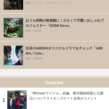
提供：ウォルト・ディズニー・ジャパン
おうち時間が映画館に！小さくて可愛いおしゃれプ
ロジェクター「XGIMI Nova」
提供：XGIMI
注目のABEMAオリジナルドラマをチェック「ABE
MA／Cafe」
提供：ABEMA
RANKING
『Michael/マイケル』続編、製作開始時期と公開
日についてライオンズゲート会長がコメント