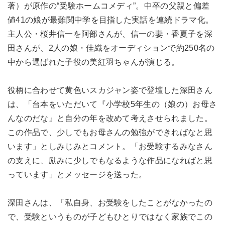
著）が原作の“受験ホームコメディ”。中卒の父親と偏差
値41の娘が最難関中学を目指した実話を連続ドラマ化。
主人公・桜井信一を阿部さんが、信一の妻・香夏子を深
田さんが、2人の娘・佳織をオーディションで約250名の
中から選ばれた子役の美紅羽ちゃんが演じる。
役柄に合わせて黄色いスカジャン姿で登壇した深田さん
は、「台本をいただいて『小学校5年生の（娘の）お母さ
んなのだな』と自分の年を改めて考えさせられました。
この作品で、少しでもお母さんの勉強ができればなと思
います」としみじみとコメント。「お受験するみなさん
の支えに、励みに少しでもなるような作品になればと思
っています」とメッセージを送った。
深田さんは、「私自身、お受験をしたことがなかったの
で、受験というものが子どもひとりではなく家族でこの