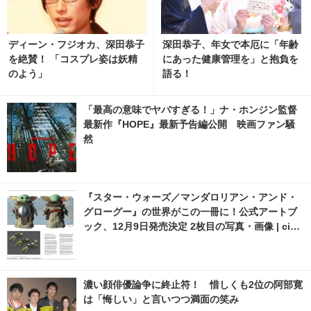
ディーン・フジオカ、深田恭子
深田恭子、年女で本厄に「年齢
を絶賛！ 「コスプレ姿は妖精
にあった健康管理を」と抱負を
のよう」
語る！
「最高の意味でヤバすぎる！」ナ・ホンジン監督
最新作『HOPE』最新予告編公開 映画ファン騒
然
『スター・ウォーズ／マンダロリアン・アンド・
グローグー』の世界がこの一冊に！公式アートブ
ック、12月9日発売決定 2枚目の写真・画像 | cine
macafe.net
濃い顔俳優論争に終止符！ 惜しくも2位の阿部寛
は「悔しい」と言いつつ満面の笑み