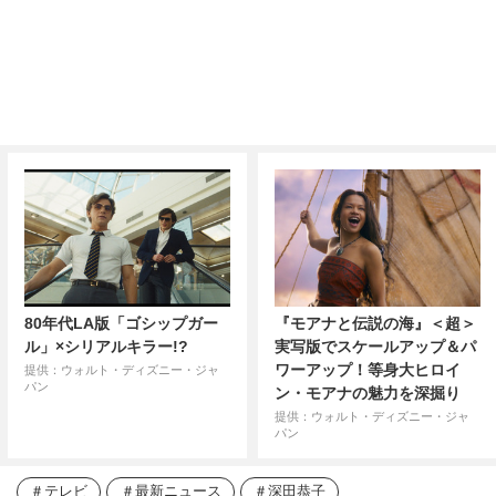
80年代LA版「ゴシップガー
『モアナと伝説の海』＜超＞
ル」×シリアルキラー!?
実写版でスケールアップ＆パ
ワーアップ！等身大ヒロイ
提供：ウォルト・ディズニー・ジャ
パン
ン・モアナの魅力を深掘り
提供：ウォルト・ディズニー・ジャ
パン
テレビ
最新ニュース
深田恭子