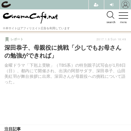
search
menu
※本サイトはアフィリエイト広告を利用しています
2017.1.8 Sun 16:49
レポート
深田恭子、母親役に挑戦「少しでもお母さん
の勉強ができれば」
金曜ドラマ「下剋上受験」（TBS系）の特別親子試写会が1月8日
（日）、都内にて開催され、出演の阿部サダヲ、深田恭子、山田
美紅羽が舞台挨拶に出席。深田さんが母親役への挑戦について語
った。
注目記事