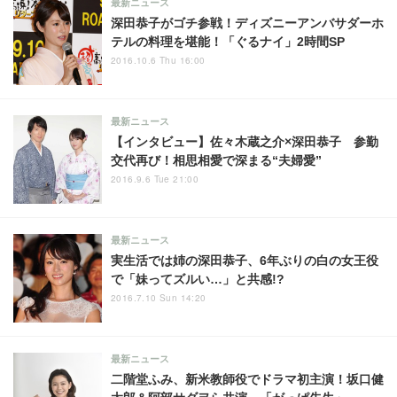
最新ニュース
深田恭子がゴチ参戦！ディズニーアンバサダーホ
テルの料理を堪能！「ぐるナイ」2時間SP
2016.10.6 Thu 16:00
最新ニュース
【インタビュー】佐々木蔵之介×深田恭子 参勤
交代再び！相思相愛で深まる“夫婦愛”
2016.9.6 Tue 21:00
最新ニュース
実生活では姉の深田恭子、6年ぶりの白の女王役
で「妹ってズルい…」と共感!?
2016.7.10 Sun 14:20
最新ニュース
二階堂ふみ、新米教師役でドラマ初主演！坂口健