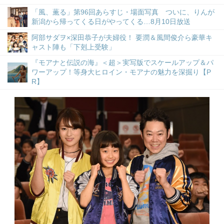
「風、薫る」第96回あらすじ・場面写真 ついに、りんが
新潟から帰ってくる日がやってくる…8月10日放送
阿部サダヲ×深田恭子が夫婦役！ 要潤＆風間俊介ら豪華キ
ャスト陣も「下剋上受験」
『モアナと伝説の海』＜超＞実写版でスケールアップ＆パ
ワーアップ！等身大ヒロイン・モアナの魅力を深掘り【P
R】