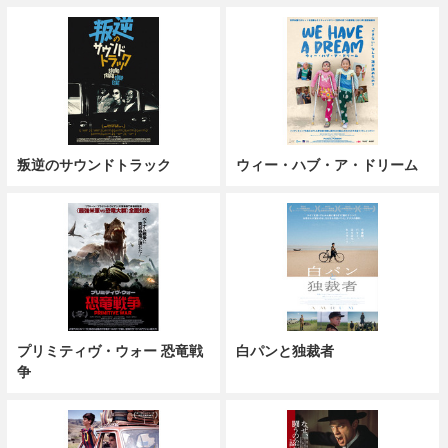
叛逆のサウンドトラック
ウィー・ハブ・ア・ドリーム
プリミティヴ・ウォー 恐竜戦
白パンと独裁者
争