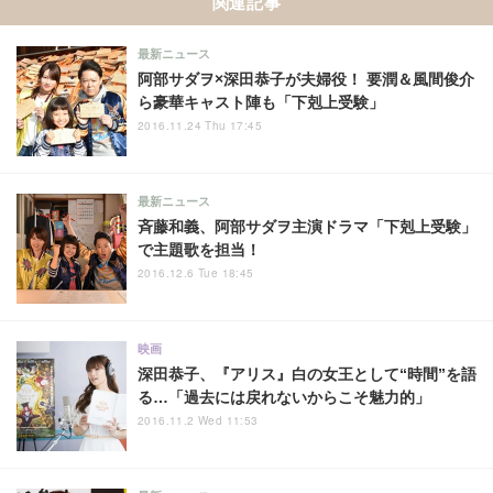
関連記事
最新ニュース
阿部サダヲ×深田恭子が夫婦役！ 要潤＆風間俊介
ら豪華キャスト陣も「下剋上受験」
2016.11.24 Thu 17:45
最新ニュース
斉藤和義、阿部サダヲ主演ドラマ「下剋上受験」
で主題歌を担当！
2016.12.6 Tue 18:45
映画
深田恭子、『アリス』白の女王として“時間”を語
る…「過去には戻れないからこそ魅力的」
2016.11.2 Wed 11:53