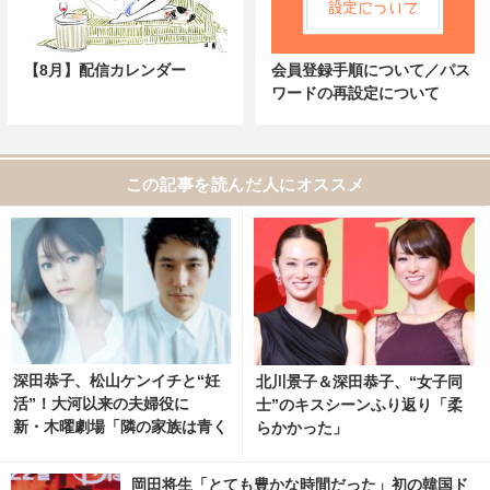
【8月】配信カレンダー
会員登録手順について／パス
ワードの再設定について
この記事を読んだ人にオススメ
深田恭子、松山ケンイチと“妊
北川景子＆深田恭子、“女子同
活”！大河以来の夫婦役に
士”のキスシーンふり返り「柔
新・木曜劇場「隣の家族は青く
らかかった」
見える」
岡田将生「とても豊かな時間だった」初の韓国ド