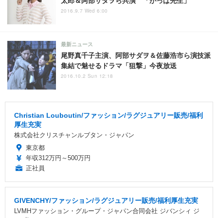
太郎＆阿部サダヲら共演 「がっぱ先生」
2016.9.7 Wed 6:00
最新ニュース
尾野真千子主演、阿部サダヲ＆佐藤浩市ら演技派
集結で魅せるドラマ「狙撃」今夜放送
2016.10.2 Sun 12:18
Christian Louboutin/ファッション/ラグジュアリー販売/福利
厚生充実
株式会社クリスチャンルブタン・ジャパン
東京都
年収312万円～500万円
正社員
GIVENCHY/ファッション/ラグジュアリー販売/福利厚生充実
LVMHファッション・グループ・ジャパン合同会社 ジバンシィ ジ