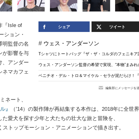
le of
シェア
ツイート
モーション・
ウェス・アンダーソン
澤明監督の名
ンが影響を与
Tシャツにトートバッグ『ザ・ザ・コルダのフェニキア
け、アンダー
ウェス・アンダーソン監督の希望で実現、“本物”まみ
シネマカフェ
ベニチオ・デル・トロ＆マイケル・セラが泥だらけ！
編集部にメッセージを
ノミネート、
ル』
（’14）の製作陣が再結集する本作は、2018年に全世
した愛犬を探す少年と犬たちの壮大な旅と冒険を、
じくストップモーション・アニメーションで描き出す。