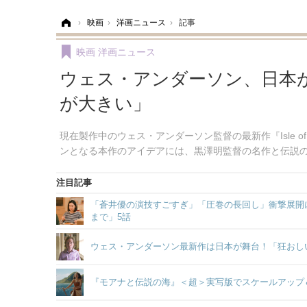
ホーム
›
映画
›
洋画ニュース
›
記事
映画
洋画ニュース
ウェス・アンダーソン、日本
が大きい」
現在製作中のウェス・アンダーソン監督の最新作『Isle 
ンとなる本作のアイデアには、黒澤明監督の名作と伝説
注目記事
「蒼井優の演技すごすぎ」「圧巻の長回し」衝撃展開に
まで」5話
ウェス・アンダーソン最新作は日本が舞台！「狂おし
『モアナと伝説の海』＜超＞実写版でスケールアップ