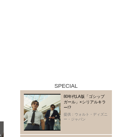
SPECIAL
80年代LA版「ゴシップ
ガール」×シリアルキラ
ー!?
提供：ウォルト・ディズニ
ー・ジャパン