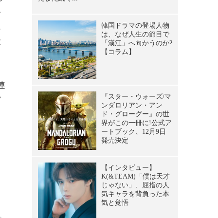
今
ん
意
連
宮
く
う