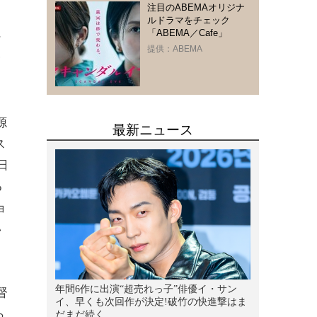
注目のABEMAオリジナ
、
ルドラマをチェック
「ABEMA／Cafe」
ン
提供：ABEMA
オ
源
ス
日
る
ョ
い
督
ら