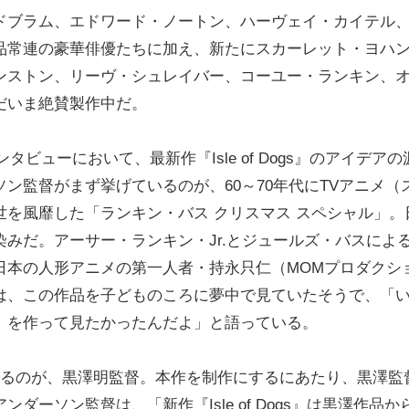
ドブラム、エドワード・ノートン、ハーヴェイ・カイテル
品常連の豪華俳優たちに加え、新たにスカーレット・ヨハ
ンストン、リーヴ・シュレイバー、コーユー・ランキン、
だいま絶賛製作中だ。
ンタビューにおいて、最新作『Isle of Dogs』のアイデアの
ン監督がまず挙げているのが、60～70年代にTVアニメ（
を風靡した「ランキン・バス クリスマス スペシャル」。
みだ。アーサー・ランキン・Jr.とジュールズ・バスによ
日本の人形アニメの第一人者・持永只仁（MOMプロダクシ
は、この作品を子どものころに夢中で見ていたそうで、「
）を作って見たかったんだよ」と語っている。
いるのが、黒澤明監督。本作を制作にするにあたり、黒澤監
ーソン監督は、「新作『Isle of Dogs』は黒澤作品か