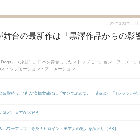
2017.3.23 Thu 14
が舞台の最新作は「黒澤作品からの影
of Dogs』（原題）。日本を舞台にしたストップモーション・アニメーシ
のストップモーション・アニメーション
反響続々、“直人”高橋文哉には「マジで読めない」謎深まる「Tシャツが乾
いほど、日本が大好き」
＆パワーアップ！等身大ヒロイン・モアナの魅力を深掘り【PR】