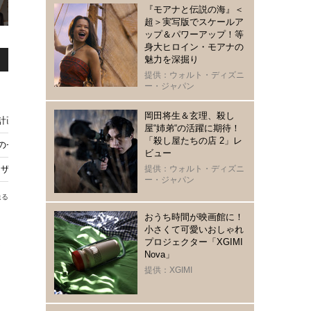
『モアナと伝説の海』＜
超＞実写版でスケールア
ップ＆パワーアップ！等
身大ヒロイン・モアナの
魅力を深掘り
提供：ウォルト・ディズニ
ー・ジャパン
岡田将生＆玄理、殺し
計画』オリジナルグッズ付きムビチケが販売決定
屋“姉弟“の活躍に期待！
「殺し屋たちの店 2」レ
れのセットに注目『ザ・ザ・コルダのフェニキア計画』特別映像
ビュー
『ザ・ザ・コルダのフェニキア計画』オフショット公開
提供：ウォルト・ディズニ
ー・ジャパン
送る
おうち時間が映画館に！
小さくて可愛いおしゃれ
プロジェクター「XGIMI
界
Nova」
提供：XGIMI