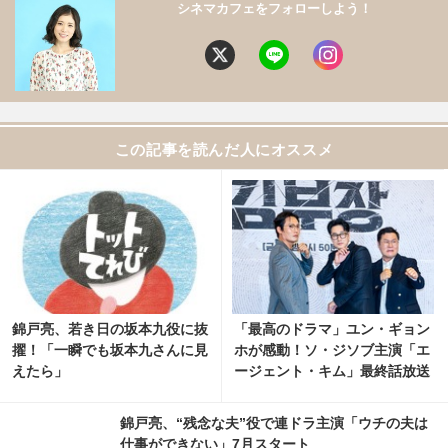
シネマカフェをフォローしよう！
この記事を読んだ人にオススメ
錦戸亮、若き日の坂本九役に抜
「最高のドラマ」ユン・ギョン
擢！「一瞬でも坂本九さんに見
ホが感動！ソ・ジソブ主演「エ
えたら」
ージェント・キム」最終話放送
記念パーティーの裏側の映像解
禁
錦戸亮、“残念な夫”役で連ドラ主演「ウチの夫は
仕事ができない」7月スタート