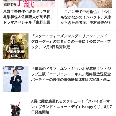
東野圭吾原作小説をドラマ化！
「ここに来て中村倫也」「今回
亀梨和也＆佐藤隆太が兄弟役、
もなかなかのインパクト」東京
ドラマスペシャル「東野圭吾
からきた患者役、中村倫也がト
手紙」再放送
レンド入り「風、薫る」
『スター・ウォーズ／マンダロリアン・アンド・
グローグー』の世界がこの一冊に！公式アートブ
ック、12月9日発売決定
「最高のドラマ」ユン・ギョンホが感動！ソ・ジ
ソブ主演「エージェント・キム」最終話放送記念
パーティーの裏側の映像解禁 2枚目の写真・画像 |
cinemacafe.net
A賞は躍動感溢れるスタチュー！『スパイダーマ
ン：ブランド・ニュー・デイ』Happyくじ、8月7
日発売開始