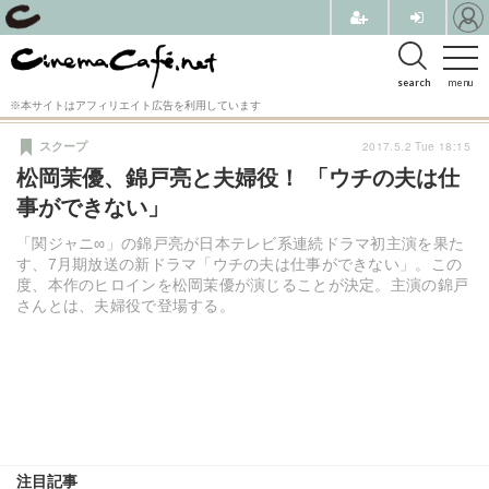
search
menu
※本サイトはアフィリエイト広告を利用しています
2017.5.2 Tue 18:15
スクープ
松岡茉優、錦戸亮と夫婦役！ 「ウチの夫は仕
事ができない」
「関ジャニ∞」の錦戸亮が日本テレビ系連続ドラマ初主演を果た
す、7月期放送の新ドラマ「ウチの夫は仕事ができない」。この
度、本作のヒロインを松岡茉優が演じることが決定。主演の錦戸
さんとは、夫婦役で登場する。
注目記事