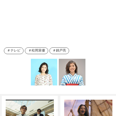
テレビ
松岡茉優
錦戸亮