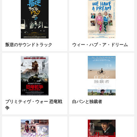
叛逆のサウンドトラック
ウィー・ハブ・ア・ドリーム
プリミティヴ・ウォー 恐竜戦
白パンと独裁者
争