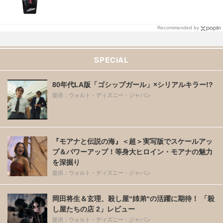
Recommended by
SPECIAL
80年代LA版「ゴシップガール」×シリアルキラー!?
提供：ウォルト・ディズニー・ジャパン
『モアナと伝説の海』＜超＞実写版でスケールアッ
プ＆パワーアップ！等身大ヒロイン・モアナの魅力
を深掘り
提供：ウォルト・ディズニー・ジャパン
岡田将生＆玄理、殺し屋“姉弟“の活躍に期待！ 「殺
し屋たちの店 2」レビュー
提供：ウォルト・ディズニー・ジャパン