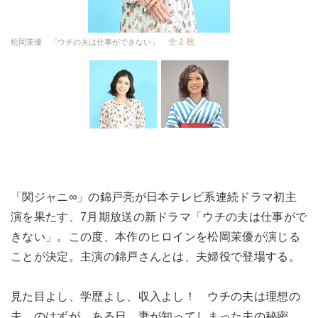
全 2 枚
松岡茉優 「ウチの夫は仕事ができない」
「関ジャニ∞」の錦戸亮が日本テレビ系連続ドラマ初主
演を果たす、7月期放送の新ドラマ「ウチの夫は仕事がで
きない」。この度、本作のヒロインを松岡茉優が演じる
ことが決定。主演の錦戸さんとは、夫婦役で登場する。
見た目よし、学歴よし、収入よし！ ウチの夫は理想の
夫…のはずが、ある日、妻が知ってしまった夫の秘密。