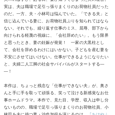
実は、夫は職場で足引っ張りまくりのお荷物社員だった
のだ。一方、夫・小林司は悩んでいた。「できる夫」と
信じ込んでいる妻に、お荷物社員ぶりを知られてはなら
ない。それでも、繰り返す仕事のミス、屈辱、部下から
向けられる軽蔑の視線に、「会社辞めたい」。もう限界
と思ったとき、妻の妊娠が発覚！ 一家の大黒柱とし
て、会社を辞めるわけにはいかない。子どもを産む妻を
不安にさせてはいけない。仕事ができるようになりたい
と、夫婦二人三脚の社会サバイバルがスタートする―
―！
本作は、ちょっと残念な「仕事ができない夫」が、奥さ
んと手に手を取って頑張る、笑って泣ける新感覚なお仕
事ホームドラマ。本作で、見た目、学歴、収入は申し分
ないものの、職場で足引っ張りまくりのお荷物社員、小
林司を夫に持つ妻・沙也加役を演じるのは、
『ちはやふ