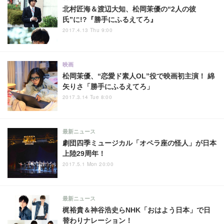
北村匠海＆渡辺大知、松岡茉優の“2人の彼
氏”に!?『勝手にふるえてろ』
2017.4.13 Thu 9:00
映画
松岡茉優、“恋愛ド素人OL”役で映画初主演！ 綿
矢りさ「勝手にふるえてろ」
2017.3.14 Tue 8:00
最新ニュース
劇団四季ミュージカル「オペラ座の怪人」が日本
上陸29周年！
2017.5.1 Mon 20:00
最新ニュース
梶裕貴＆神谷浩史らNHK「おはよう日本」で日
替わりナレーション！