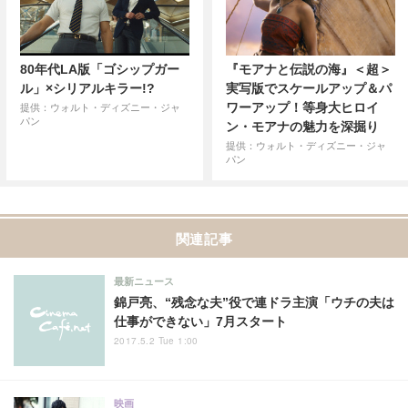
80年代LA版「ゴシップガー
『モアナと伝説の海』＜超＞
ル」×シリアルキラー!?
実写版でスケールアップ＆パ
ワーアップ！等身大ヒロイ
提供：ウォルト・ディズニー・ジャ
パン
ン・モアナの魅力を深掘り
提供：ウォルト・ディズニー・ジャ
パン
関連記事
最新ニュース
錦戸亮、“残念な夫”役で連ドラ主演「ウチの夫は
仕事ができない」7月スタート
2017.5.2 Tue 1:00
映画