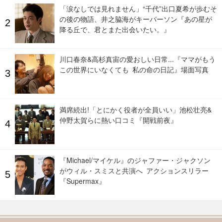
「涙なしでは見れません」“千代”出口夏希が歩むそ
の後の物語、井之脇海がキーパーソン『あの星が
降る丘で、君とまた出会いたい。』
川口春奈&高杉真宙の愛おしい日常...『ママがもう
この世界にいなくても 私の命の日記』場面写真
満席続出!「とにかく役者が全員いい」池松壮亮&
仲野太賀らに熱い口コミ『開戦前夜』
『Michael/マイケル』のジャファー・ジャクソン
がウィル・スミスと共演へ アクションスリラー
『Supermax』