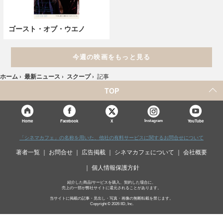
ゴースト・オブ・ウエノ
今週の映画をもっと見る
ホーム
›
最新ニュース
›
スクープ
›
記事
TOP
X
Home
Facebook
Instagram
YouTube
「シネマカフェ」の名称を用いた、他社の有料サービスに関するお問合せについて
著者一覧
お問合せ
広告掲載
シネマカフェについて
会社概要
個人情報保護方針
紹介した商品/サービスを購入、契約した場合に、
売上の一部が弊社サイトに還元されることがあります。
当サイトに掲載の記事・見出し・写真・画像の無断転載を禁じます。
Copyright © 2026 IID, Inc.