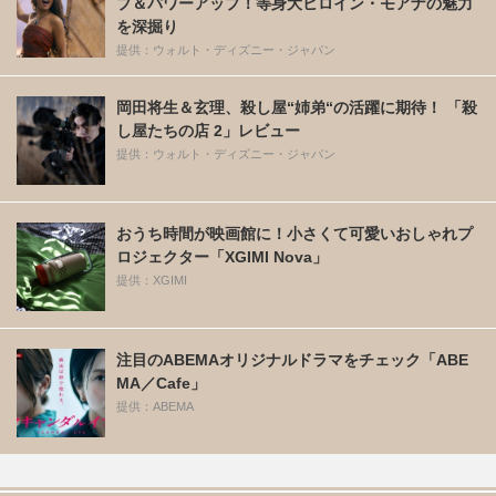
プ＆パワーアップ！等身大ヒロイン・モアナの魅力
を深掘り
提供：ウォルト・ディズニー・ジャパン
岡田将生＆玄理、殺し屋“姉弟“の活躍に期待！ 「殺
し屋たちの店 2」レビュー
提供：ウォルト・ディズニー・ジャパン
おうち時間が映画館に！小さくて可愛いおしゃれプ
ロジェクター「XGIMI Nova」
提供：XGIMI
注目のABEMAオリジナルドラマをチェック「ABE
MA／Cafe」
提供：ABEMA