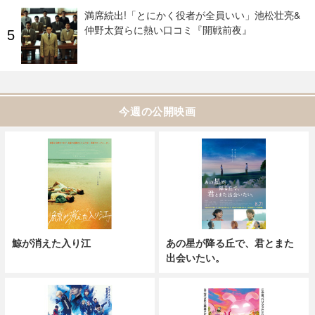
満席続出!「とにかく役者が全員いい」池松壮亮&
仲野太賀らに熱い口コミ『開戦前夜』
今週の公開映画
鯨が消えた入り江
あの星が降る丘で、君とまた
出会いたい。