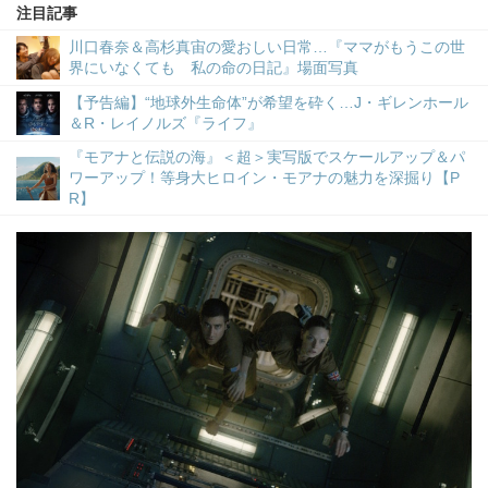
注目記事
川口春奈＆高杉真宙の愛おしい日常…『ママがもうこの世
界にいなくても 私の命の日記』場面写真
【予告編】“地球外生命体”が希望を砕く…J・ギレンホール
＆R・レイノルズ『ライフ』
『モアナと伝説の海』＜超＞実写版でスケールアップ＆パ
ワーアップ！等身大ヒロイン・モアナの魅力を深掘り【P
R】