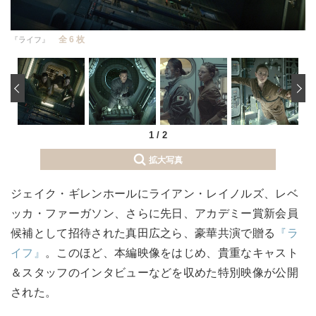
全 6 枚
『ライフ』
‹
1
/
2
拡大写真
ジェイク・ギレンホールにライアン・レイノルズ、レベ
ッカ・ファーガソン、さらに先日、アカデミー賞新会員
候補として招待された真田広之ら、豪華共演で贈る
『ラ
イフ』
。このほど、本編映像をはじめ、貴重なキャスト
＆スタッフのインタビューなどを収めた特別映像が公開
された。