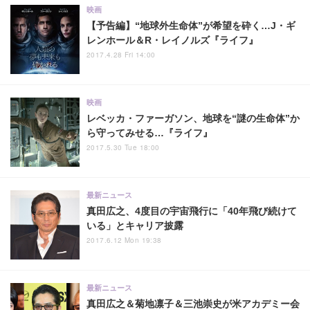
映画
【予告編】“地球外生命体”が希望を砕く…J・ギ
レンホール＆R・レイノルズ『ライフ』
2017.4.28 Fri 14:00
映画
レベッカ・ファーガソン、地球を“謎の生命体”か
ら守ってみせる…『ライフ』
2017.5.30 Tue 18:00
最新ニュース
真田広之、4度目の宇宙飛行に「40年飛び続けて
いる」とキャリア披露
2017.6.12 Mon 19:38
最新ニュース
真田広之＆菊地凛子＆三池崇史が米アカデミー会