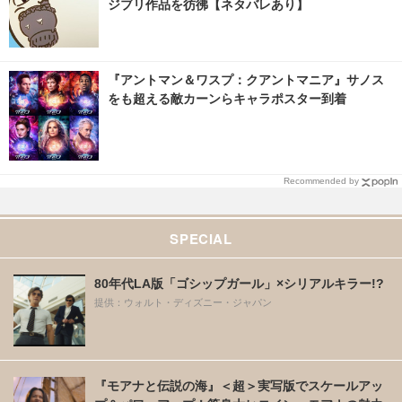
ジブリ作品を彷彿【ネタバレあり】
『アントマン＆ワスプ：クアントマニア』サノス
をも超える敵カーンらキャラポスター到着
Recommended by
SPECIAL
80年代LA版「ゴシップガール」×シリアルキラー!?
提供：ウォルト・ディズニー・ジャパン
『モアナと伝説の海』＜超＞実写版でスケールアッ