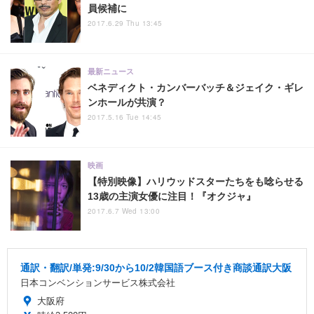
員候補に
2017.6.29 Thu 13:45
最新ニュース
ベネディクト・カンバーバッチ＆ジェイク・ギレ
ンホールが共演？
2017.5.16 Tue 14:45
映画
【特別映像】ハリウッドスターたちをも唸らせる
13歳の主演女優に注目！『オクジャ』
2017.6.7 Wed 13:00
通訳・翻訳/単発:9/30から10/2韓国語ブース付き商談通訳大阪
日本コンベンションサービス株式会社
大阪府