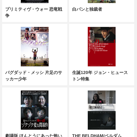
プリミティヴ・ウォー 恐竜戦
白パンと独裁者
争
バグダッド・メッシ 片足のサ
生誕120年 ジョン・ヒュース
ッカー少年
トン特集
劇場版 ほんとうにあった怖い
THE BELDHAM/ベルダム