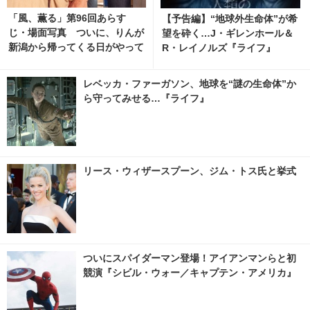
「風、薫る」第96回あらす
【予告編】“地球外生命体”が希
じ・場面写真 ついに、りんが
望を砕く…J・ギレンホール＆
新潟から帰ってくる日がやって
R・レイノルズ『ライフ』
くる…8月10日放送 1枚目の写
真・画像 | cinemacafe.net
レベッカ・ファーガソン、地球を“謎の生命体”か
ら守ってみせる…『ライフ』
リース・ウィザースプーン、ジム・トス氏と挙式
ついにスパイダーマン登場！アイアンマンらと初
競演『シビル・ウォー／キャプテン・アメリカ』