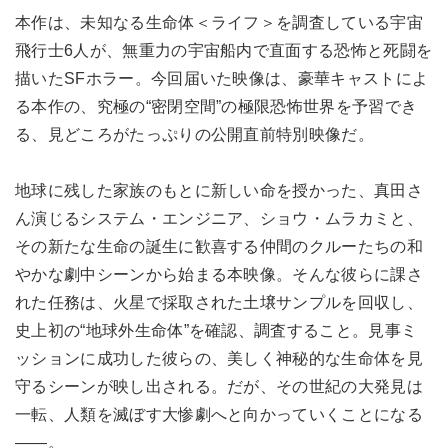
本作は、未知なる生命体＜ライフ＞を調査している宇宙
飛行士6人が、無重力の宇宙船内で直面する恐怖と死闘を
描いたSFホラー。今回届いた映像は、豪華キャストによ
る本作の、究極の“密閉空間”の極限恐怖世界を予習でき
る、見どころがたっぷりの公開直前特別映像だ。
地球に残した家族のもとに新しい命を授かった、真田さ
ん演じるシステム・エンジニア、ショウ・ムラカミと、
その新たな生命の誕生に歓喜する仲間のクルーたちの和
やかな劇中シーンから始まる本映像。そんな彼らに課さ
れた任務は、火星で採取された土壌サンプルを回収し、
史上初の“地球外生命体”を確認、調査すること。見事ミ
ッションに成功した彼らの、美しく神秘的な生命体を見
守るシーンが映し出される。だが、その世紀の大発見は
一転、人類を滅ぼす大惨劇へと向かっていくことになる
――。