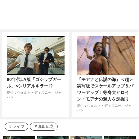
80年代LA版「ゴシップガー
『モアナと伝説の海』＜超＞
ル」×シリアルキラー!?
実写版でスケールアップ＆パ
ワーアップ！等身大ヒロイ
提供：ウォルト・ディズニー・ジャ
パン
ン・モアナの魅力を深掘り
提供：ウォルト・ディズニー・ジャ
パン
ライフ
真田広之