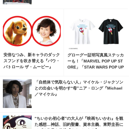
安倍なつみ、新キャラのダック
グローグー証明写真風ステッカ
スフンドを吹き替える『パウ・
ーも！「MARVEL POP UP ST
パトロール ザ・ムービー』
ORE」「STAR WARS POP UP
STORE」がジェイアール京都
伊勢丹で開催 3枚目の写真・画
「自然体で気取らない人」マイケル・ジャクソン
像 | cinemacafe.net
との出会いを明かす“母”ニア・ロング『Michael
／マイケル』
“ちいかわ初心者”の大人が『映画ちいかわ』を観
た感想…神話、旧約聖書、資本主義、東野圭吾に