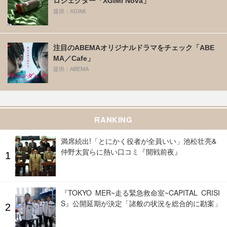
ロジェクター「XGIMI Nova」
提供：XGIMI
注目のABEMAオリジナルドラマをチェック「ABE
MA／Cafe」
提供：ABEMA
RANKING
満席続出!「とにかく役者が全員いい」池松壮亮&
仲野太賀らに熱い口コミ『開戦前夜』
『TOKYO MER~走る緊急救命室~CAPITAL CRISI
S』公開延期が決定「諸般の状況を総合的に勘案」