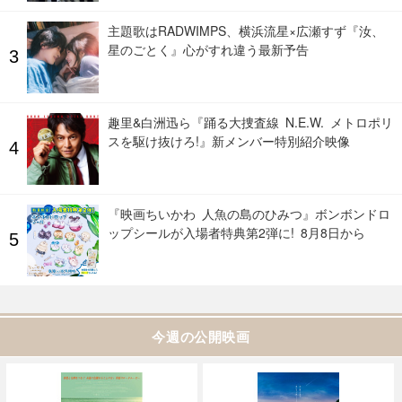
主題歌はRADWIMPS、横浜流星×広瀬すず『汝、
星のごとく』心がすれ違う最新予告
趣里&白洲迅ら『踊る大捜査線 N.E.W. メトロポリ
スを駆け抜けろ!』新メンバー特別紹介映像
『映画ちいかわ 人魚の島のひみつ』ボンボンドロ
ップシールが入場者特典第2弾に! 8月8日から
今週の公開映画