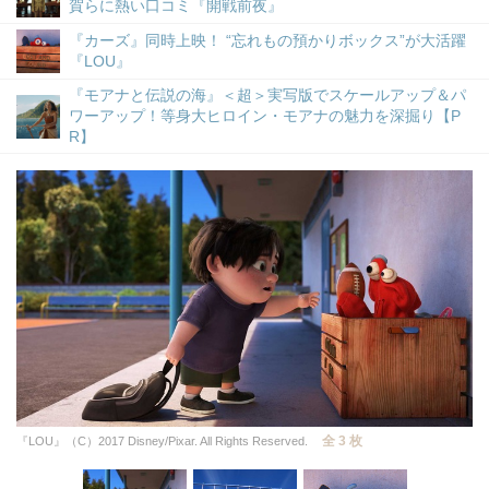
賀らに熱い口コミ『開戦前夜』
『カーズ』同時上映！ “忘れもの預かりボックス”が大活躍
『LOU』
『モアナと伝説の海』＜超＞実写版でスケールアップ＆パ
ワーアップ！等身大ヒロイン・モアナの魅力を深掘り【P
R】
全 3 枚
『LOU』（C）2017 Disney/Pixar. All Rights Reserved.