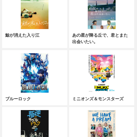
鯨が消えた入り江
あの星が降る丘で、君とまた
出会いたい。
ブルーロック
ミニオンズ＆モンスターズ