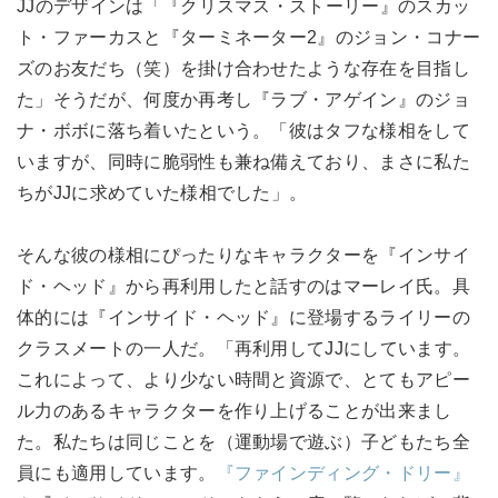
JJのデザインは「『クリスマス・ストーリー』のスカッ
ト・ファーカスと『ターミネーター2』のジョン・コナー
ズのお友だち（笑）を掛け合わせたような存在を目指し
た」そうだが、何度か再考し『ラブ・アゲイン』のジョ
ナ・ボボに落ち着いたという。「彼はタフな様相をして
いますが、同時に脆弱性も兼ね備えており、まさに私た
ちがJJに求めていた様相でした」。
そんな彼の様相にぴったりなキャラクターを『インサイ
ド・ヘッド』から再利用したと話すのはマーレイ氏。具
体的には『インサイド・ヘッド』に登場するライリーの
クラスメートの一人だ。「再利用してJJにしています。
これによって、より少ない時間と資源で、とてもアピー
ル力のあるキャラクターを作り上げることが出来まし
た。私たちは同じことを（運動場で遊ぶ）子どもたち全
員にも適用しています。
『ファインディング・ドリー』