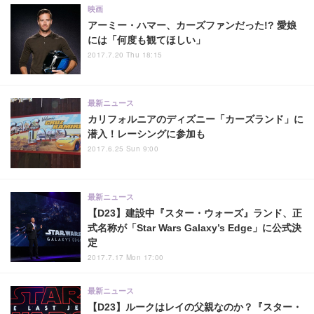
映画
アーミー・ハマー、カーズファンだった!? 愛娘
には「何度も観てほしい」
2017.7.20 Thu 18:15
最新ニュース
カリフォルニアのディズニー「カーズランド」に
潜入！レーシングに参加も
2017.6.25 Sun 9:00
最新ニュース
【D23】建設中『スター・ウォーズ』ランド、正
式名称が「Star Wars Galaxy’s Edge」に公式決
定
2017.7.17 Mon 17:00
最新ニュース
【D23】ルークはレイの父親なのか？『スター・