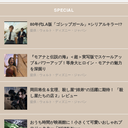
SPECIAL
80年代LA版「ゴシップガール」×シリアルキラー!?
提供：ウォルト・ディズニー・ジャパン
『モアナと伝説の海』＜超＞実写版でスケールアッ
プ＆パワーアップ！等身大ヒロイン・モアナの魅力
を深掘り
提供：ウォルト・ディズニー・ジャパン
岡田将生＆玄理、殺し屋“姉弟“の活躍に期待！ 「殺
し屋たちの店 2」レビュー
提供：ウォルト・ディズニー・ジャパン
おうち時間が映画館に！小さくて可愛いおしゃれプ