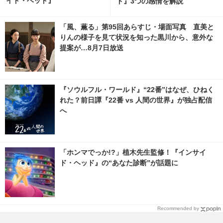
イド・ヘッド』
ド』3つの感情を解説
「風、薫る」第95回あらすじ・場面写真 直美と
りんの様子を見て状況を知った黒川から、意外な
提案が…8月7日放送
『ソウルフル・ワールド』“22番”はなぜ、ひねく
れた？前日譚『22番 vs 人間の世界』が独占配信
へ
「ホンマでっか!?」植木先生監修！『インサイ
ド・ヘッド』の“あなた診断”が話題に
Recommended by