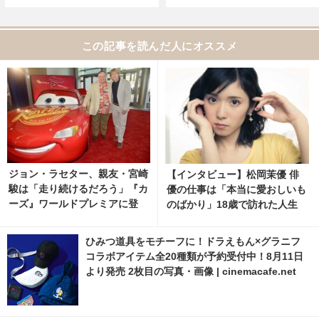
この記事を読んだ人にオススメ
ジョン・ラセター、親友・宮崎
【インタビュー】松岡茉優 俳
駿は「走り続けるだろう」『カ
優の仕事は「本当に愛おしいも
ーズ』ワールドプレミアに登
のばかり」18歳で訪れた人生
場！
の分岐点
ひみつ道具をモチーフに！ドラえもん×グラニフ
コラボアイテム全20種類が予約受付中！8月11日
より発売 2枚目の写真・画像 | cinemacafe.net