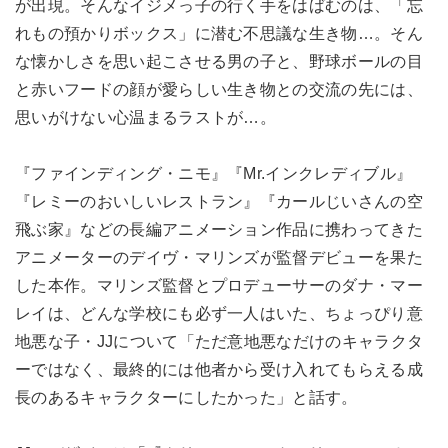
が出現。そんなイジメっ子の行く手をはばむのは、「忘
れもの預かりボックス」に潜む不思議な生き物…。そん
な懐かしさを思い起こさせる男の子と、野球ボールの目
と赤いフードの顔が愛らしい生き物との交流の先には、
思いがけない心温まるラストが…。
『ファインディング・ニモ』『Mr.インクレディブル』
『レミーのおいしいレストラン』『カールじいさんの空
飛ぶ家』などの長編アニメーション作品に携わってきた
アニメーターのデイヴ・マリンズが監督デビューを果た
した本作。マリンズ監督とプロデューサーのダナ・マー
レイは、どんな学校にも必ず一人はいた、ちょっぴり意
地悪な子・JJについて「ただ意地悪なだけのキャラクタ
ーではなく、最終的には他者から受け入れてもらえる成
長のあるキャラクターにしたかった」と話す。