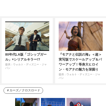
80年代LA版「ゴシップガー
『モアナと伝説の海』＜超＞
ル」×シリアルキラー!?
実写版でスケールアップ＆パ
ワーアップ！等身大ヒロイ
提供：ウォルト・ディズニー・ジャ
パン
ン・モアナの魅力を深掘り
提供：ウォルト・ディズニー・ジャ
パン
カーズ／クロスロード