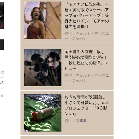
『モアナと伝説の海』＜
超＞実写版でスケールア
ップ＆パワーアップ！等
身大ヒロイン・モアナの
魅力を深掘り
提供：ウォルト・ディズニ
ー・ジャパン
岡田将生＆玄理、殺し
屋“姉弟“の活躍に期待！
タ
「殺し屋たちの店 2」レ
ビュー
ーは春のミラコスタ限定メニューで
提供：ウォルト・ディズニ
ー・ジャパン
春の祭典「ディズニー・イースター」盛大に開幕
送る
おうち時間が映画館に！
小さくて可愛いおしゃれ
プロジェクター「XGIMI
Nova」
提供：XGIMI