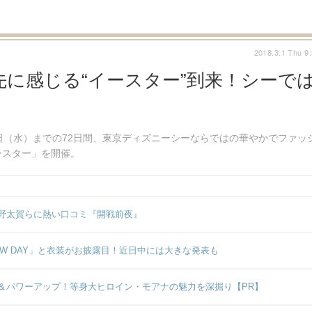
2018.3.1 Thu 9
先に感じる“イースター”到来！シーで
月6日（水）までの72日間、東京ディズニーシーならではの華やかでファッ
ースター」を開催。
野太賀らに熱い口コミ『開戦前夜』
NEW DAY」と衣装がお披露目！近日中には大きな発表も
＆パワーアップ！等身大ヒロイン・モアナの魅力を深掘り【PR】