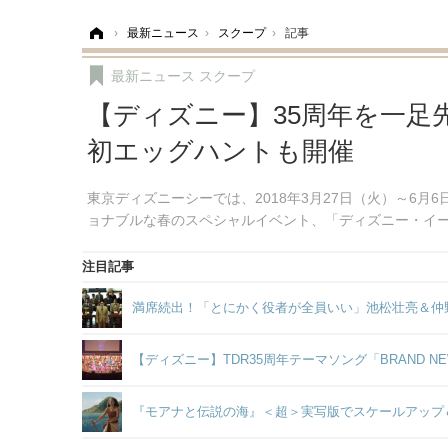
ホーム
›
最新ニュース
›
スクープ
›
記事
最新ニュース
スクープ
【ディズニー】35周年を一足
初エッグハントも開催
東京ディズニーシーでは、2018年3月27日（火）～6
ョナブルな春のスペシャルイベント、「ディズニー・イ
注目記事
満席続出！「とにかく役者が全員いい」池松壮亮＆仲
【ディズニー】TDR35周年テーマソング「BRAND 
『モアナと伝説の海』＜超＞実写版でスケールアップ