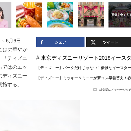
～6月6日
シェア
ツイート
ではの華やか
東京ディズニーリゾート2018イース
、「ディズニ
らではのエッ
【ディズニー】パークだけじゃない！優雅なイースタ
京ディズニー
【ディズニー】ミッキー＆ミニーが新コス早着替え！
実施する。
編集部にメッセージを