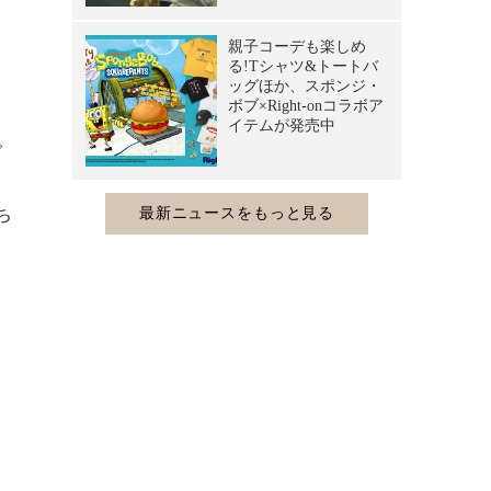
で
リ
ち
ョ