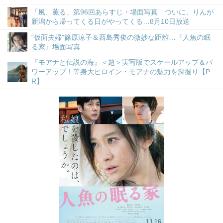
「風、薫る」第96回あらすじ・場面写真 ついに、りんが
新潟から帰ってくる日がやってくる…8月10日放送
“仮面夫婦”篠原涼子＆西島秀俊の微妙な距離…『人魚の眠
る家』場面写真
『モアナと伝説の海』＜超＞実写版でスケールアップ＆パ
ワーアップ！等身大ヒロイン・モアナの魅力を深掘り【P
R】