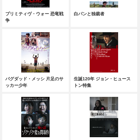
プリミティヴ・ウォー 恐竜戦
白パンと独裁者
争
バグダッド・メッシ 片足のサ
生誕120年 ジョン・ヒュース
ッカー少年
トン特集