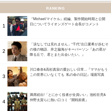
RANKING
『Michael/マイケル』続編、製作開始時期と公開
日についてライオンズゲート会長がコメント
「涙なしでは見れません」“千代”出口夏希が歩むそ
の後の物語、井之脇海がキーパーソン『あの星が
降る丘で、君とまた出会いたい。』
川口春奈&高杉真宙の愛おしい日常...『ママがもう
この世界にいなくても 私の命の日記』場面写真
満席続出!「とにかく役者が全員いい」池松壮亮&
仲野太賀らに熱い口コミ『開戦前夜』