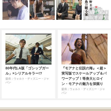
80年代LA版「ゴシップガー
『モアナと伝説の海』＜超＞
ル」×シリアルキラー!?
実写版でスケールアップ＆パ
ワーアップ！等身大ヒロイ
提供：ウォルト・ディズニー・ジャ
パン
ン・モアナの魅力を深掘り
提供：ウォルト・ディズニー・ジャ
パン