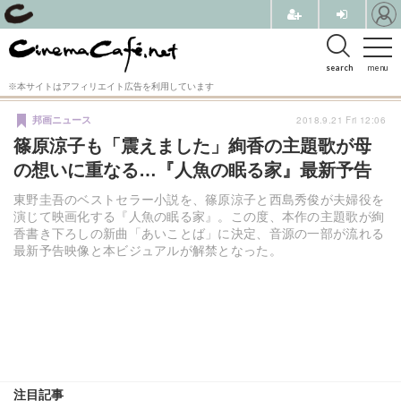
search
menu
※本サイトはアフィリエイト広告を利用しています
2018.9.21 Fri 12:06
邦画ニュース
篠原涼子も「震えました」絢香の主題歌が母
の想いに重なる…『人魚の眠る家』最新予告
東野圭吾のベストセラー小説を、篠原涼子と西島秀俊が夫婦役を
演じて映画化する『人魚の眠る家』。この度、本作の主題歌が絢
香書き下ろしの新曲「あいことば」に決定、音源の一部が流れる
最新予告映像と本ビジュアルが解禁となった。
注目記事