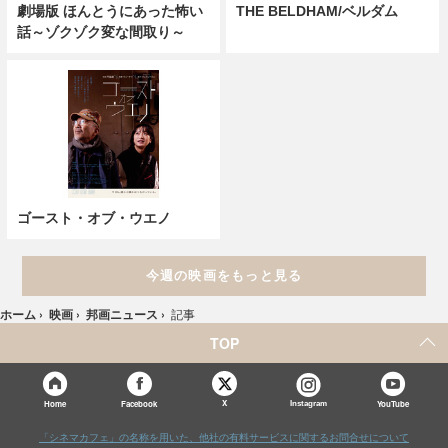
劇場版 ほんとうにあった怖い
THE BELDHAM/ベルダム
話～ゾクゾク変な間取り～
ゴースト・オブ・ウエノ
今週の映画をもっと見る
ホーム
›
映画
›
邦画ニュース
›
記事
TOP
X
Home
Facebook
Instagram
YouTube
「シネマカフェ」の名称を用いた、他社の有料サービスに関するお問合せについて