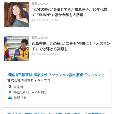
最新ニュース
“女性の時代”を演じてきた篠原涼子、90年代描
く『SUNNY』ほか今年も大活躍！
2018.8.13 Mon 8:58
最新ニュース
西島秀俊、この秋は“二番手”俳優に！『オズラン
ド』では弾ける笑顔も
2018.8.29 Wed 7:45
溜池山王駅直結!有名女性ファッション誌の販促アシスタント
株式会社博報堂ＤＹキャプコ
東京都
時給1,900円～2,100円
派遣社員