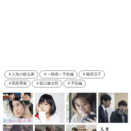
人魚の眠る家
＜映画＞予告編
篠原涼子
西島秀俊
坂口健太郎
予告編