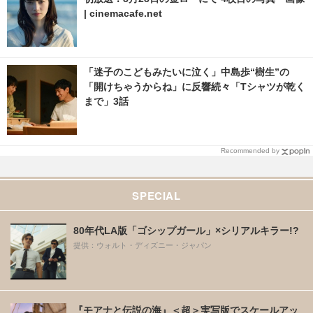
| cinemacafe.net
「迷子のこどもみたいに泣く」中島歩“樹生”の
「開けちゃうからね」に反響続々「Tシャツが乾く
まで」3話
Recommended by
SPECIAL
80年代LA版「ゴシップガール」×シリアルキラー!?
提供：ウォルト・ディズニー・ジャパン
『モアナと伝説の海』＜超＞実写版でスケールアッ