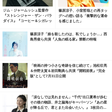
ジム・ジャームッシュ監督作
篠原涼子、小室哲哉との再タッ
『ストレンジャー・ザン・パラ
グへの想い語る「衝撃的な運命
ダイス』『コーヒー＆シガレッ
を感じました」
ツ』bonjour recordsオフィシ
ャルTシャツ発売 2枚目の写
篠原涼子「娘を殺したのは、私でしょうか…」西
真・画像 | cinemacafe.net
島秀俊ら共演『人魚の眠る家』禁断の特報
「映画の持つ小さな奇跡を信じ続けて」池松壮亮
＆仲野太賀＆岩田剛典ら共演『開戦前夜』“完全
版”として7月31日公開
「涙なしでは見れません」“千代”出口夏希が歩む
その後の物語、井之脇海がキーパーソン『あの星
が降る丘で、君とまた出会いたい。』 3枚目の写