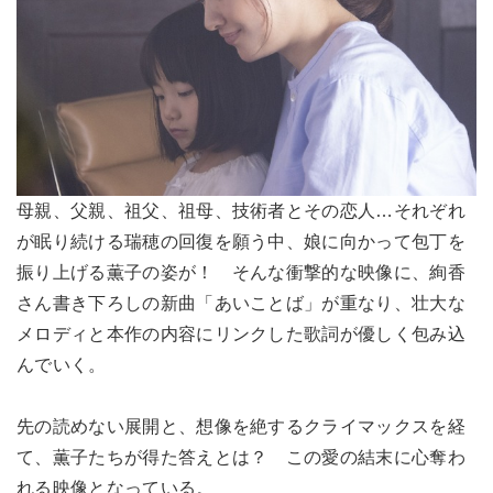
母親、父親、祖父、祖母、技術者とその恋人…それぞれ
が眠り続ける瑞穂の回復を願う中、娘に向かって包丁を
振り上げる薫子の姿が！ そんな衝撃的な映像に、絢香
さん書き下ろしの新曲「あいことば」が重なり、壮大な
メロディと本作の内容にリンクした歌詞が優しく包み込
んでいく。
先の読めない展開と、想像を絶するクライマックスを経
て、薫子たちが得た答えとは？ この愛の結末に心奪わ
れる映像となっている。