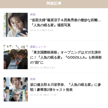
関連記事
映画
“仮面夫婦”篠原涼子＆西島秀俊の微妙な距離…
『人魚の眠る家』場面写真
2018.9.3 Mon 8:00
最新ニュース
「東京国際映画祭」オープニングはガガ主演作
に！『人魚の眠る家』『GODZILLA』も映画祭
の“顔”に
2018.9.12 Wed 6:00
映画
坂口健太郎＆川栄李奈、『人魚の眠る家』に参
戦！豪華第2弾キャスト発表
2018.5.30 Wed 11:45