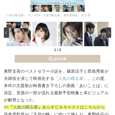
全 8 枚
『人魚の眠る家』（C）2018「人魚の眠る家」 製作委員会
‹
1
/
2
拡大写真
東野圭吾のベストセラー小説を、篠原涼子と西島秀俊が
夫婦役を演じて映画化する
『人魚の眠る家』
。この度、
本作の主題歌が絢香書き下ろしの新曲「あいことば」に
決定、音源の一部が流れる最新予告映像と本ビジュアル
が解禁となった。
>>『人魚の眠る家』あらすじ＆キャストはこちらから
堤幸彦監督が『天空の蜂』に続いて挑んだ、東野作品の