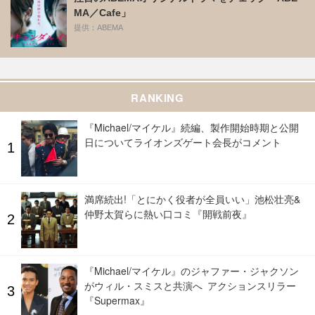
MA／Cafe」
提供：ABEMA
RANKING
『Michael/マイケル』続編、製作開始時期と公開
日についてライオンズゲート会長がコメント
満席続出!「とにかく役者が全員いい」池松壮亮&
仲野太賀らに熱い口コミ『開戦前夜』
『Michael/マイケル』のジャファー・ジャクソン
がウィル・スミスと共演へ アクションスリラー
『Supermax』