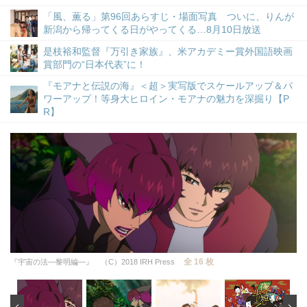
「風、薫る」第96回あらすじ・場面写真 ついに、りんが
新潟から帰ってくる日がやってくる…8月10日放送
是枝裕和監督『万引き家族』、米アカデミー賞外国語映画
賞部門の“日本代表”に！
『モアナと伝説の海』＜超＞実写版でスケールアップ＆パ
ワーアップ！等身大ヒロイン・モアナの魅力を深掘り【P
R】
全 16 枚
『宇宙の法―黎明編―』 （C）2018 IRH Press