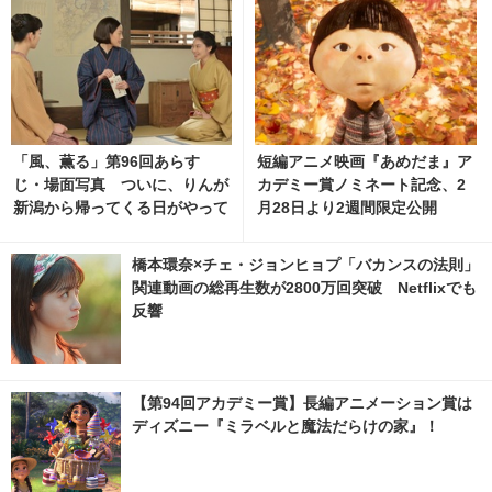
「風、薫る」第96回あらす
短編アニメ映画『あめだま』ア
じ・場面写真 ついに、りんが
カデミー賞ノミネート記念、2
新潟から帰ってくる日がやって
月28日より2週間限定公開
くる…8月10日放送 6枚目の写
真・画像 | cinemacafe.net
橋本環奈×チェ・ジョンヒョプ「バカンスの法則」
関連動画の総再生数が2800万回突破 Netflixでも
反響
【第94回アカデミー賞】長編アニメーション賞は
ディズニー『ミラベルと魔法だらけの家』！