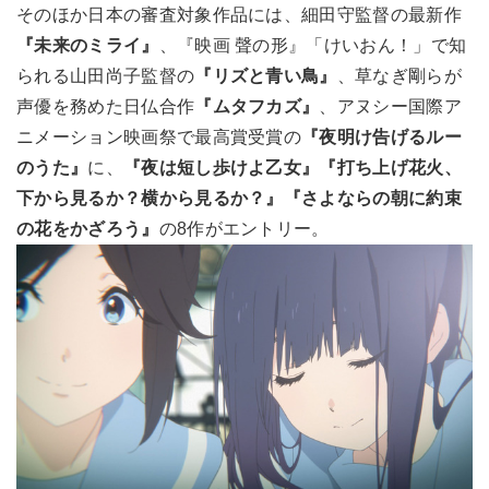
そのほか日本の審査対象作品には、細田守監督の最新作
『未来のミライ』
、『映画 聲の形』「けいおん！」で知
られる山田尚子監督の
『リズと青い鳥』
、草なぎ剛らが
声優を務めた日仏合作
『ムタフカズ』
、アヌシー国際ア
ニメーション映画祭で最高賞受賞の
『夜明け告げるルー
のうた』
に、
『夜は短し歩けよ乙女』
『打ち上げ花火、
下から見るか？横から見るか？』
『さよならの朝に約束
の花をかざろう』
の8作がエントリー。