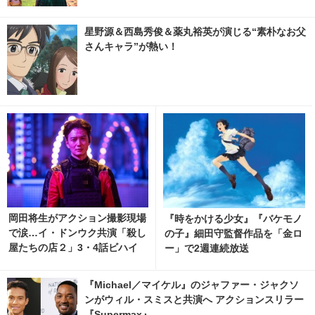
星野源＆西島秀俊＆薬丸裕英が演じる“素朴なお父
さんキャラ”が熱い！
岡田将生がアクション撮影現場
『時をかける少女』『バケモノ
で涙…イ・ドンウク共演「殺し
の子』細田守監督作品を「金ロ
屋たちの店２」3・4話ビハイ
ー」で2週連続放送
ンド映像
『Michael／マイケル』のジャファー・ジャクソ
ンがウィル・スミスと共演へ アクションスリラー
『Supermax』