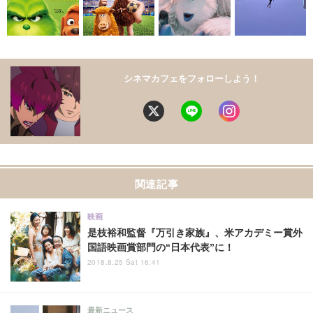
シネマカフェをフォローしよう！
関連記事
映画
是枝裕和監督『万引き家族』、米アカデミー賞外
国語映画賞部門の“日本代表”に！
2018.8.25 Sat 16:41
最新ニュース