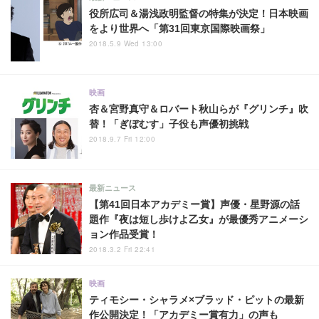
役所広司＆湯浅政明監督の特集が決定！日本映画
をより世界へ「第31回東京国際映画祭」
2018.5.9 Wed 13:00
映画
杏＆宮野真守＆ロバート秋山らが『グリンチ』吹
替！「ぎぼむす」子役も声優初挑戦
2018.9.7 Fri 12:00
最新ニュース
【第41回日本アカデミー賞】声優・星野源の話
題作『夜は短し歩けよ乙女』が最優秀アニメーシ
ョン作品受賞！
2018.3.2 Fri 22:41
映画
ティモシー・シャラメ×ブラッド・ピットの最新
作公開決定！「アカデミー賞有力」の声も