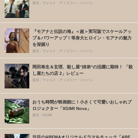
提供：ウォルト・ディズニー・ジャパン
『モアナと伝説の海』＜超＞実写版でスケールアッ
プ＆パワーアップ！等身大ヒロイン・モアナの魅力
を深掘り
提供：ウォルト・ディズニー・ジャパン
岡田将生＆玄理、殺し屋“姉弟“の活躍に期待！ 「殺
し屋たちの店 2」レビュー
提供：ウォルト・ディズニー・ジャパン
おうち時間が映画館に！小さくて可愛いおしゃれプ
ロジェクター「XGIMI Nova」
提供：XGIMI
注目のABEMAオリジナルドラマをチェック「ABE