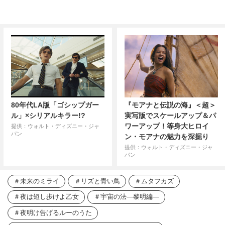
80年代LA版「ゴシップガー
『モアナと伝説の海』＜超＞
ル」×シリアルキラー!?
実写版でスケールアップ＆パ
ワーアップ！等身大ヒロイ
提供：ウォルト・ディズニー・ジャ
パン
ン・モアナの魅力を深掘り
提供：ウォルト・ディズニー・ジャ
パン
未来のミライ
リズと青い鳥
ムタフカズ
夜は短し歩けよ乙女
宇宙の法―黎明編―
夜明け告げるルーのうた