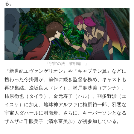
る。
『宇宙の法―黎明編―』
『新世紀エヴァンゲリオン』や『キャプテン翼』などに
携わった今掛勇が、前作に続き監督を務め、キャストも
再び集結。逢坂良太（レイ）、瀬戸麻沙美（アンナ）、
柿原徹也（タイラ）、金元寿子（ハル）、羽多野渉（エ
イスケ）に加え、地球神アルファに梅原裕一郎、邪悪な
宇宙人ダハールに村瀬歩。さらに、キーパーソンとなる
ザムザに千眼美子（清水富美加）が初参加している。