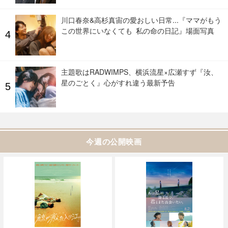
川口春奈&高杉真宙の愛おしい日常...『ママがもう
この世界にいなくても 私の命の日記』場面写真
主題歌はRADWIMPS、横浜流星×広瀬すず『汝、
星のごとく』心がすれ違う最新予告
今週の公開映画