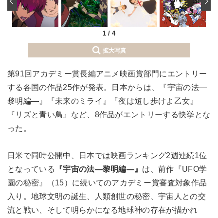
‹
1
/
4
拡大写真
第91回アカデミー賞長編アニメ映画賞部門にエントリー
する各国の作品25作が発表。日本からは、『宇宙の法―
黎明編―』『未来のミライ』『夜は短し歩けよ乙女』
『リズと青い鳥』など、8作品がエントリーする快挙とな
った。
日米で同時公開中、日本では映画ランキング2週連続1位
となっている
『宇宙の法―黎明編―』
は、前作『UFO学
園の秘密』（15）に続いてのアカデミー賞審査対象作品
入り。地球文明の誕生、人類創世の秘密、宇宙人との交
流と戦い、そして明らかになる地球神の存在が描かれ