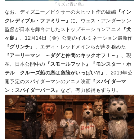
『リズと青い鳥』
なお、ディズニー／ピクサーの大ヒット作の続編
『イン
クレディブル・ファミリー』
に、ウェス・アンダーソン
監督が日本を舞台にしたストップモーションアニメ
『犬
ヶ島』
、12月14日（金）公開のイルミネーション最新作
『グリンチ』
、エディ・レッドメインらが声を務めた
『アーリーマン ～ダグと仲間のキックオフ！～』
、現
在、日本公開中の
『スモールフット』
『モンスター・ホ
テル クルーズ船の恋は危険がいっぱい?!』
、2019年公
開予定のスパイダーマンのアニメ映画
『スパイダーマ
ン：スパイダーバース』
など、有力候補もずらり。