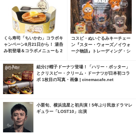
くら寿司「ちいかわ」コラボキ
コスビ・ぬいぐるみキーチェー
ャンペーン8月21日から！ 湯呑
ン『スター・ウォーズ／イウォ
み初登場＆コラボメニューも 2
ーク物語』トレーディング・シ
枚目の写真・画像 | cinemacaf
リーズ2が8月発売 1枚目の写
e.net
真・画像 | cinemacafe.net
組分け帽子ドーナツ登場！「ハリー・ポッター」
とクリスピー・クリーム・ドーナツが日本初コラ
ボ 1枚目の写真・画像 | cinemacafe.net
小栗旬、横浜流星と初共演！5年ぶり民放ドラマレ
ギュラー「LOST10」出演