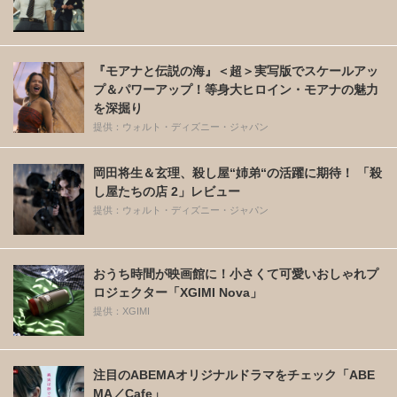
『モアナと伝説の海』＜超＞実写版でスケールアッ
プ＆パワーアップ！等身大ヒロイン・モアナの魅力
を深掘り
提供：ウォルト・ディズニー・ジャパン
岡田将生＆玄理、殺し屋“姉弟“の活躍に期待！ 「殺
し屋たちの店 2」レビュー
提供：ウォルト・ディズニー・ジャパン
おうち時間が映画館に！小さくて可愛いおしゃれプ
ロジェクター「XGIMI Nova」
提供：XGIMI
注目のABEMAオリジナルドラマをチェック「ABE
MA／Cafe」