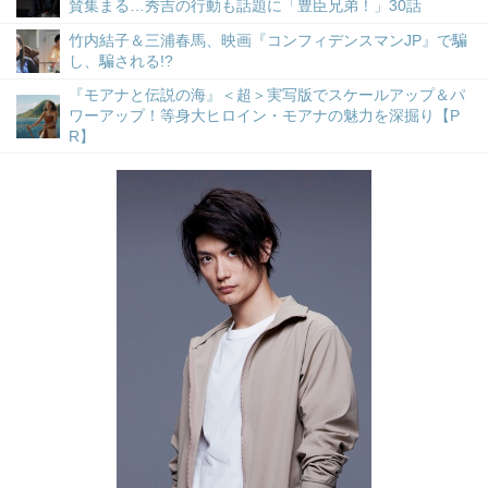
賛集まる…秀吉の行動も話題に「豊臣兄弟！」30話
竹内結子＆三浦春馬、映画『コンフィデンスマンJP』で騙
し、騙される!?
『モアナと伝説の海』＜超＞実写版でスケールアップ＆パ
ワーアップ！等身大ヒロイン・モアナの魅力を深掘り【P
R】