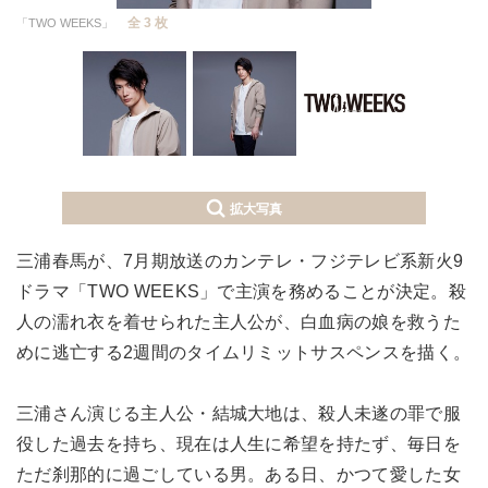
全 3 枚
「TWO WEEKS」
拡大写真
三浦春馬が、7月期放送のカンテレ・フジテレビ系新火9
ドラマ「TWO WEEKS」で主演を務めることが決定。殺
人の濡れ衣を着せられた主人公が、白血病の娘を救うた
めに逃亡する2週間のタイムリミットサスペンスを描く。
三浦さん演じる主人公・結城大地は、殺人未遂の罪で服
役した過去を持ち、現在は人生に希望を持たず、毎日を
ただ刹那的に過ごしている男。ある日、かつて愛した女