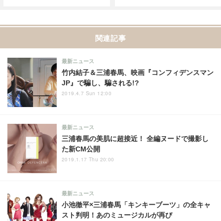
関連記事
最新ニュース
竹内結子＆三浦春馬、映画『コンフィデンスマン
JP』で騙し、騙される!?
2019.4.7 Sun 12:00
最新ニュース
三浦春馬の美肌に超接近！ 全編ヌードで撮影し
た新CM公開
2019.1.17 Thu 20:00
最新ニュース
小池徹平×三浦春馬「キンキーブーツ」の全キャ
スト判明！あのミュージカルが再び