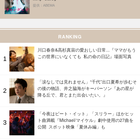
提供：ABEMA
RANKING
川口春奈&高杉真宙の愛おしい日常...『ママがもう
この世界にいなくても 私の命の日記』場面写真
「涙なしでは見れません」“千代”出口夏希が歩むそ
の後の物語、井之脇海がキーパーソン『あの星が
降る丘で、君とまた出会いたい。』
「今夜はビート・イット」「スリラー」ほかヒッ
ト曲満載『Michael/マイケル』劇中使用の27曲を
公開 スポット映像「夏休み編」も