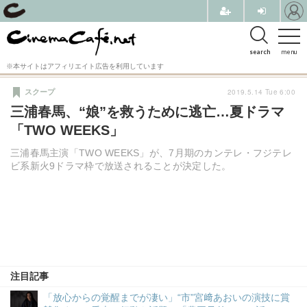
search
menu
※本サイトはアフィリエイト広告を利用しています
2019.5.14 Tue 6:00
スクープ
三浦春馬、“娘”を救うために逃亡…夏ドラマ
「TWO WEEKS」
三浦春馬主演「TWO WEEKS」が、7月期のカンテレ・フジテレ
ビ系新火9ドラマ枠で放送されることが決定した。
注目記事
「放心からの覚醒までが凄い」“市”宮﨑あおいの演技に賞