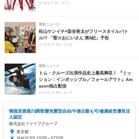
2018.9.4 Tue 13:14
最新ニュース
松山ケンイチ×染谷将太がフリースタイルバト
ル!? 「聖☆おにいさん 第II紀」予告
2019.5.13 Mon 19:00
最新ニュース
トム・クルーズ出演作品史上最高興収！ 『ミッ
ション：インポッシブル／フォールアウト』Am
azon独占配信
2019.5.13 Mon 12:15
韓国居酒屋の調理/髪色髪型自由/午後出勤も可/健康経営優良法
人認定
株式会社ファイブグループ
東京都
月給31万5,137円～57万円