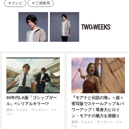
テレビ
三浦春馬
80年代LA版「ゴシップガー
『モアナと伝説の海』＜超＞
ル」×シリアルキラー!?
実写版でスケールアップ＆パ
ワーアップ！等身大ヒロイ
提供：ウォルト・ディズニー・ジャ
パン
ン・モアナの魅力を深掘り
提供：ウォルト・ディズニー・ジャ
パン