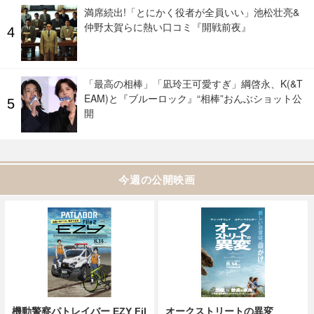
満席続出!「とにかく役者が全員いい」池松壮亮&
仲野太賀らに熱い口コミ『開戦前夜』
「最高の相棒」「凪玲王可愛すぎ」綱啓永、K(&T
EAM)と『ブルーロック』“相棒”おんぶショット公
開
今週の公開映画
機動警察パトレイバー EZY Fil
オークストリートの異変