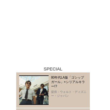
SPECIAL
80年代LA版「ゴシップ
ガール」×シリアルキラ
ー!?
提供：ウォルト・ディズニ
ー・ジャパン