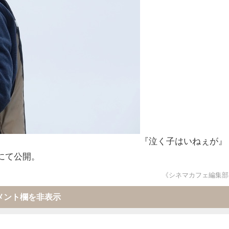
『泣く子はいねぇが』
にて公開。
《シネマカフェ編集部
メント欄を非表示