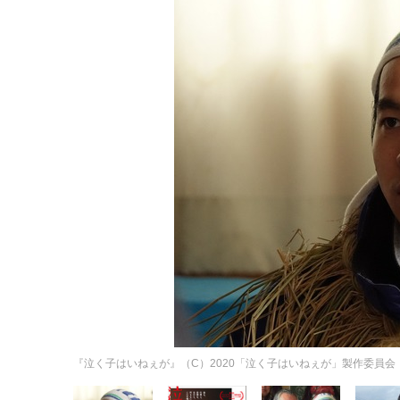
『泣く子はいねぇが』（C）2020「泣く子はいねぇが」製作委員会