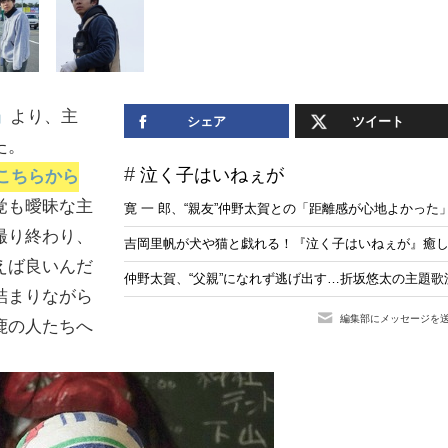
』
より、主
シェア
ツイート
た。
泣く子はいねぇが
こちらから
覚も曖昧な主
寛 一 郎、“親友”仲野太賀との「距離感が心地よかっ
撮り終わり、
吉岡里帆が犬や猫と戯れる！『泣く子はいねぇが』癒
えば良いんだ
仲野太賀、“父親”になれず逃げ出す…折坂悠太の主題
詰まりながら
編集部にメッセージを
鹿の人たちへ