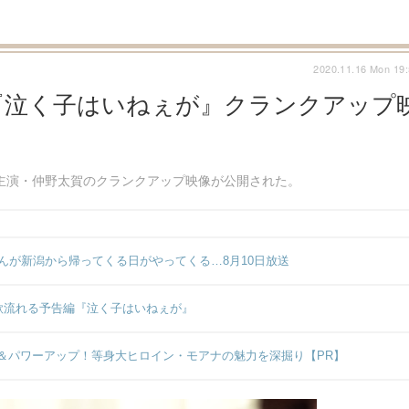
2020.11.16 Mon 19
『泣く子はいねぇが』クランクアップ
、主演・仲野太賀のクランクアップ映像が公開された。
んが新潟から帰ってくる日がやってくる…8月10日放送
歌流れる予告編『泣く子はいねぇが』
＆パワーアップ！等身大ヒロイン・モアナの魅力を深掘り【PR】