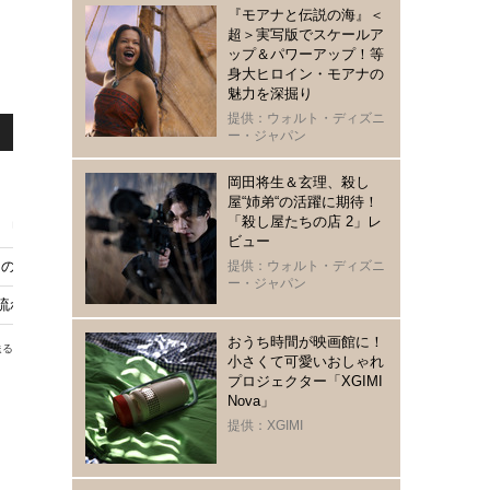
『モアナと伝説の海』＜
超＞実写版でスケールア
ップ＆パワーアップ！等
身大ヒロイン・モアナの
魅力を深掘り
提供：ウォルト・ディズニ
ー・ジャパン
岡田将生＆玄理、殺し
屋“姉弟“の活躍に期待！
「殺し屋たちの店 2」レ
た」『泣く子はいねぇが』本編映像
ビュー
しのオフショット解禁
提供：ウォルト・ディズニ
ー・ジャパン
歌流れる予告編『泣く子はいねぇが』
おうち時間が映画館に！
送る
小さくて可愛いおしゃれ
プロジェクター「XGIMI
Nova」
提供：XGIMI