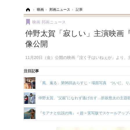
ホーム
›
映画
›
邦画ニュース
›
記事
映画
邦画ニュース
仲野太賀「寂しい」主演映画
像公開
11月20日（金）公開の映画『泣く子はいねぇが』より
注目記事
「風、薫る」第96回あらすじ・場面写真 ついに、り
仲野太賀、“父親”になれず逃げ出す…折坂悠太の主題
『モアナと伝説の海』＜超＞実写版でスケールアップ