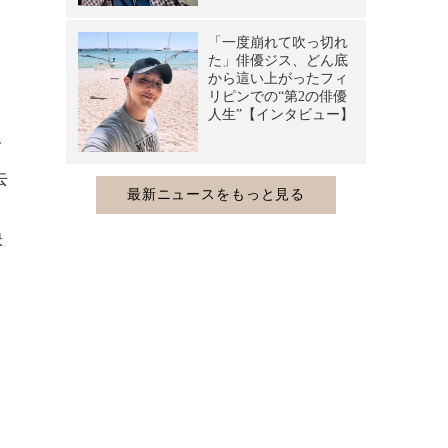
て
去
・
映