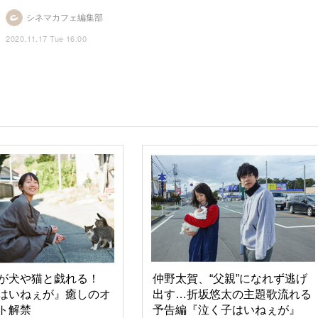
シネマカフェ編集部
2020.11.17 Tue 16:00
が犬や猫と戯れる！
仲野太賀、“父親”になれず逃げ
はいねぇが』癒しのオ
出す…折坂悠太の主題歌流れる
ト解禁
予告編『泣く子はいねぇが』