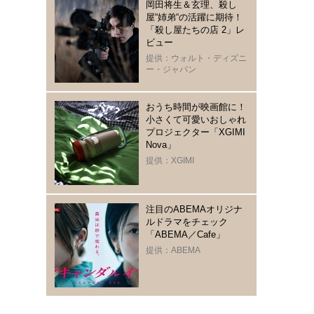
岡田将生＆玄理、殺し
屋“姉弟“の活躍に期待！
「殺し屋たちの店 2」レ
ビュー
提供：ウォルト・ディズニ
ー・ジャパン
おうち時間が映画館に！
小さくて可愛いおしゃれ
プロジェクター「XGIMI
Nova」
提供：XGIMI
注目のABEMAオリジナ
ルドラマをチェック
「ABEMA／Cafe」
提供：ABEMA