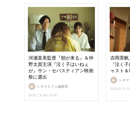
河瀬直美監督『朝が来る』＆仲
吉岡里帆
野太賀主演『泣く子はいねぇ
『泣く子
が』サン・セバスティアン映画
ャスト＆
祭に選出
シネマ
シネマカフェ編集部
2020.3.12 T
2020.7.4 Sat 16:00