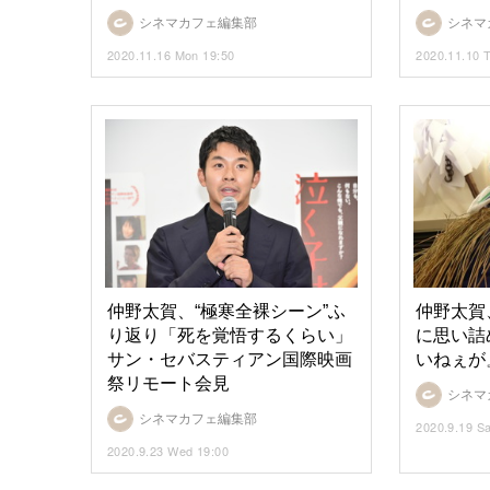
シネマカフェ編集部
シネマ
2020.11.16 Mon 19:50
2020.11.10 
仲野太賀、“極寒全裸シーン”ふ
仲野太賀
り返り「死を覚悟するくらい」
に思い詰
サン・セバスティアン国際映画
いねぇが
祭リモート会見
シネマ
シネマカフェ編集部
2020.9.19 Sa
2020.9.23 Wed 19:00