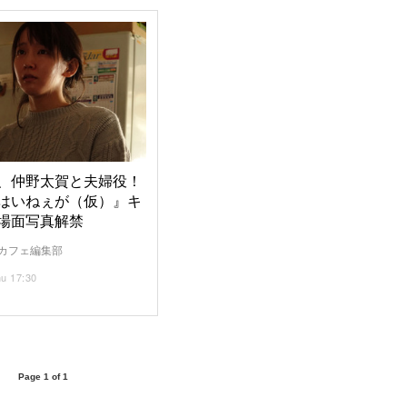
、仲野太賀と夫婦役！
はいねぇが（仮）』キ
場面写真解禁
カフェ編集部
hu 17:30
Page 1 of 1