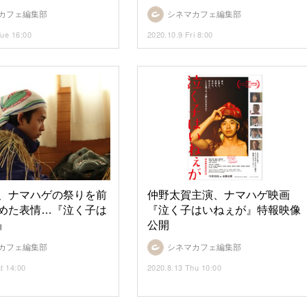
カフェ編集部
シネマカフェ編集部
Tue 16:00
2020.10.9 Fri 8:00
、ナマハゲの祭りを前
仲野太賀主演、ナマハゲ映画
めた表情…『泣く子は
『泣く子はいねぇが』特報映像
』
公開
カフェ編集部
シネマカフェ編集部
t 14:00
2020.8.13 Thu 10:00