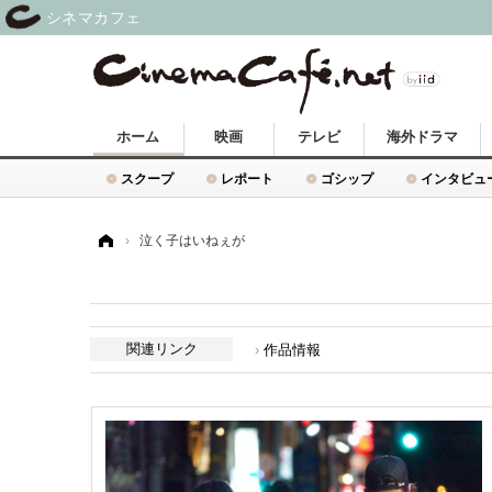
シネマカフェ
ホーム
映画
テレビ
海外ドラマ
スクープ
レポート
ゴシップ
インタビュ
ホーム
›
泣く子はいねぇが
関連リンク
作品情報