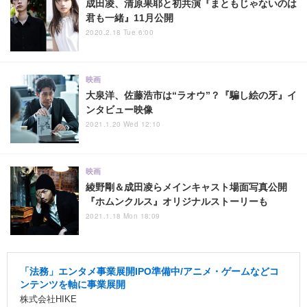
成田凌、清原果耶と初共演『まともじゃないのは
君も一緒』11月公開
2020.2.18 Tue 6:00
映画
大泉洋、佐藤浩市は“ラオウ”？『騙し絵の牙』イ
ンタビュー映像
2021.1.20 Wed 12:10
映画
綾野剛＆成田凌らメインキャスト場面写真公開
『ホムンクルス』オリジナルストーリーも
2021.1.18 Mon 18:09
「法務」エンタメ事業展開IPO準備中/アニメ・ゲームなどコ
ンテンツを軸に事業展開
株式会社HIKE