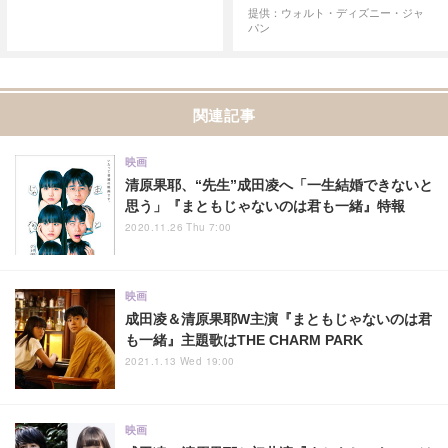
提供：ウォルト・ディズニー・ジャ
パン
関連記事
映画
清原果耶、“先生”成田凌へ「一生結婚できないと
思う」『まともじゃないのは君も一緒』特報
2020.11.26 Thu 7:00
映画
成田凌＆清原果耶W主演『まともじゃないのは君
も一緒』主題歌はTHE CHARM PARK
2021.1.13 Wed 19:00
映画