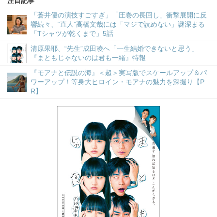
注目記事
「蒼井優の演技すごすぎ」「圧巻の長回し」衝撃展開に反
響続々、“直人”高橋文哉には「マジで読めない」謎深まる
「Tシャツが乾くまで」5話
清原果耶、“先生”成田凌へ「一生結婚できないと思う」
『まともじゃないのは君も一緒』特報
『モアナと伝説の海』＜超＞実写版でスケールアップ＆パ
ワーアップ！等身大ヒロイン・モアナの魅力を深掘り【P
R】