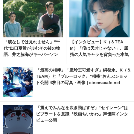
「涙なしでは見れません」“千
【インタビュー】K（＆TEA
代”出口夏希が歩むその後の物
M）「僕は天才じゃない」、屈
語、井之脇海がキーパーソン
指の人気キャラを背負った本気
『あの星が降る丘で、君とまた
と覚悟 1枚目の写真・画像 | ci
出会いたい。』 2枚目の写真・
nemacafe.net
「最高の相棒」「凪玲王可愛すぎ」綱啓永、K（＆
画像 | cinemacafe.net
TEAM）と『ブルーロック』“相棒”おんぶショッ
ト公開 4枚目の写真・画像 | cinemacafe.net
「震えでみんなを吹き飛ばすぞ」“セイレーン”は
ビブラートを意識『映画ちいかわ』声優陣インタ
ビュー公開