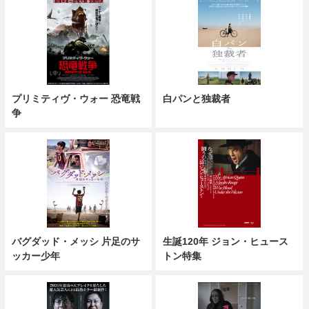
プリミティヴ・ウォー 恐竜戦
白パンと独裁者
争
バグダッド・メッシ 片足のサ
生誕120年 ジョン・ヒュース
ッカー少年
トン特集