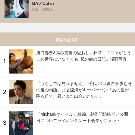
MA／Cafe」
提供：ABEMA
RANKING
川口春奈&高杉真宙の愛おしい日常...『ママがもう
この世界にいなくても 私の命の日記』場面写真
「涙なしでは見れません」“千代”出口夏希が歩むそ
の後の物語、井之脇海がキーパーソン『あの星が
降る丘で、君とまた出会いたい。』
『Michael/マイケル』続編、製作開始時期と公開
日についてライオンズゲート会長がコメント