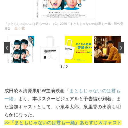
『まともじゃないのは君も一緒』（C）2020「まともじゃないのは君も一緒」製作委
全 6 枚
員会
‹
1
/
2
成田凌＆清原果耶W主演映画
『まともじゃないのは君も
一緒』
より、本ポスタービジュアルと予告編が到着。ま
た追加キャストとして、小泉孝太郎、泉里香の出演も明
らかになった。
>>『まともじゃないのは君も一緒』あらすじ＆キャスト