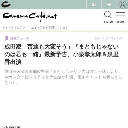
search
menu
※本サイトはアフィリエイト広告を利用しています
2021.1.21 Thu 7:00
邦画ニュース
成田凌「普通も大変そう」『まともじゃない
のは君も一緒』最新予告、小泉孝太郎＆泉里
香出演
成田凌＆清原果耶W主演『まともじゃないのは君も一緒』より、
本ポスタービジュアルと予告編が到着。追加キャストも明らかに
なった。