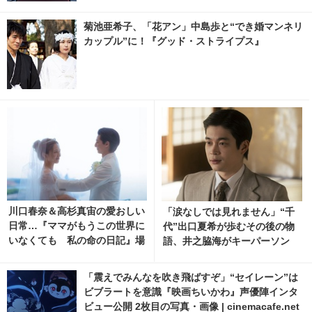
菊池亜希子、「花アン」中島歩と“でき婚マンネリ
カップル”に！『グッド・ストライプス』
川口春奈＆高杉真宙の愛おしい
「涙なしでは見れません」“千
日常…『ママがもうこの世界に
代”出口夏希が歩むその後の物
いなくても 私の命の日記』場
語、井之脇海がキーパーソン
面写真 5枚目の写真・画像 | ci
『あの星が降る丘で、君とまた
nemacafe.net
出会いたい。』 1枚目の写真・
「震えでみんなを吹き飛ばすぞ」“セイレーン”は
画像 | cinemacafe.net
ビブラートを意識『映画ちいかわ』声優陣インタ
ビュー公開 2枚目の写真・画像 | cinemacafe.net