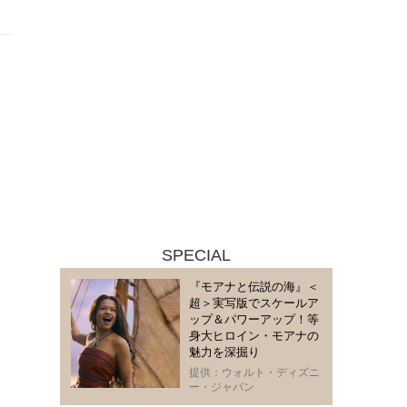
SPECIAL
『モアナと伝説の海』＜
超＞実写版でスケールア
ップ＆パワーアップ！等
身大ヒロイン・モアナの
魅力を深掘り
提供：ウォルト・ディズニ
ー・ジャパン