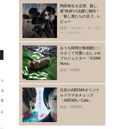
岡田将生＆玄理、殺し
屋“姉弟“の活躍に期待！
「殺し屋たちの店 2」レ
ビュー
提供：ウォルト・ディズニ
ー・ジャパン
おうち時間が映画館に！
小さくて可愛いおしゃれ
プロジェクター「XGIMI
Nova」
提供：XGIMI
ラッシュとの共演シーン到着『ザ・フラッシュ』
注目のABEMAオリジナ
ジョス・ウェドン監督から脅されたことを認める
ルドラマをチェック
配信＆Blu-rayリリース
「ABEMA／Cafe」
提供：ABEMA
送る