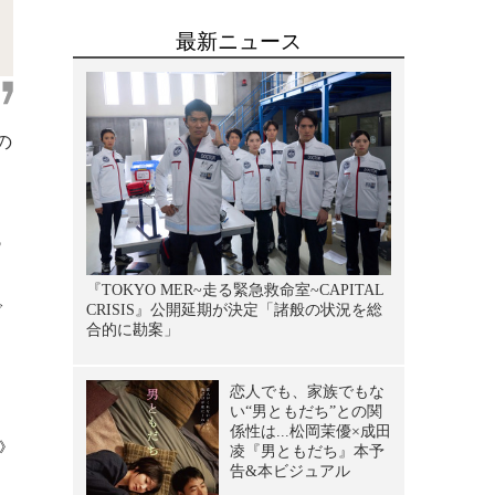
ラ
の
っ
さ
で
ょ
》