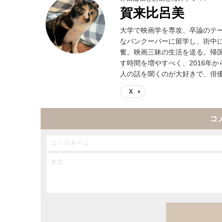
賀来比呂美
大学で映画学を専攻、卒論のテ
なバンクーバーに留学し、街中
奮。映画三昧の生活を送る。帰
す時間を増やすべく、2016年
人の話を聞くのが大好きで、俳
X
コ