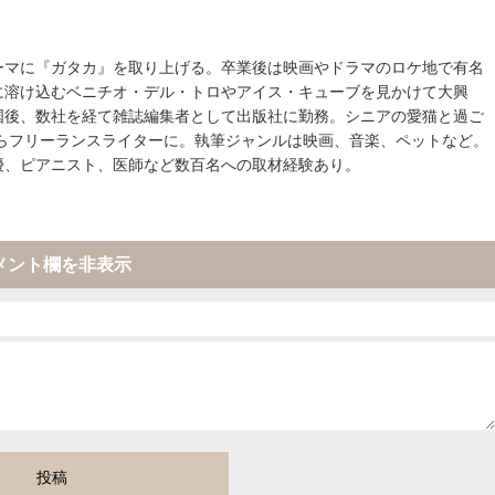
ーマに『ガタカ』を取り上げる。卒業後は映画やドラマのロケ地で有名
に溶け込むベニチオ・デル・トロやアイス・キューブを見かけて大興
国後、数社を経て雑誌編集者として出版社に勤務。シニアの愛猫と過ご
からフリーランスライターに。執筆ジャンルは映画、音楽、ペットなど。
優、ピアニスト、医師など数百名への取材経験あり。
メント欄を非表示