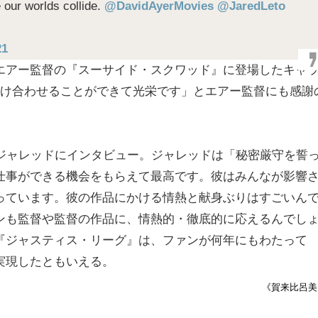
our worlds collide.
@DavidAyerMovies
@JaredLeto
21
エアー監督の『スーサイド・スクワッド』に登場したキャ
つけ合わせることができて光栄です」とエアー監督にも感謝
誌がジャレッドにインタビュー。ジャレッドは「秘密厳守を誓
仕事ができる機会をもらえて最高です。彼はみんなが影響
っています。彼の作品にかける情熱と献身ぶりはすごいん
ンも監督や監督の作品に、情熱的・徹底的に応えるんでし
『ジャスティス・リーグ』は、ファンが何年にもわたって
実現したともいえる。
《賀来比呂美