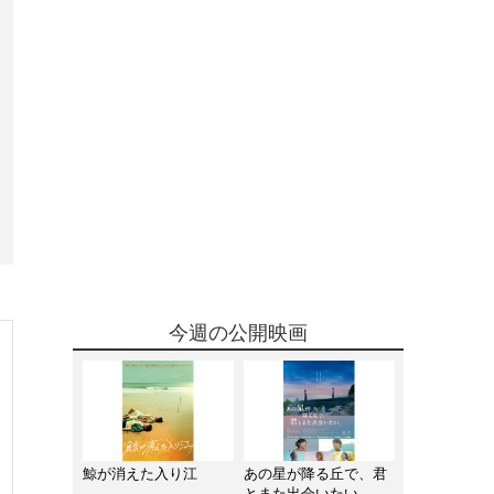
今週の公開映画
鯨が消えた入り江
あの星が降る丘で、君
とまた出会いたい。