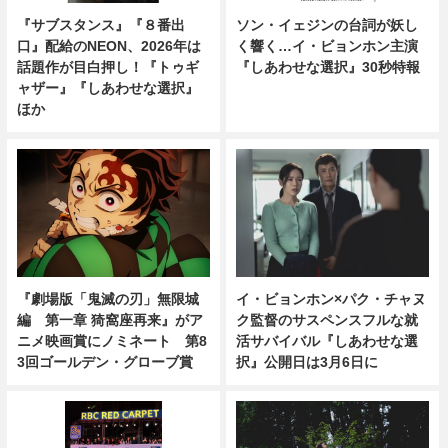
『サブスタンス』『８番出
ソン・イェジンの台詞が妖し
口』配給のNEON、2026年は
く響く…イ・ビョンホン主演
話題作が目白押し！『トゥギ
『しあわせな選択』30秒特報
ャザー』『しあわせな選択』
ほか
『劇場版「鬼滅の刃」無限城
イ・ビョンホン×パク・チャヌ
編 第一章 猗窩座再来』がア
ク監督のサスペンスフルな就
ニメ映画賞にノミネート 第8
活サバイバル『しあわせな選
3回ゴールデン・グローブ賞
択』公開日は3月6日に