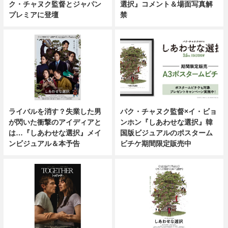
ク・チャヌク監督とジャパン
選択』コメント＆場面写真解
プレミアに登壇
禁
ライバルを消す？失業した男
パク・チャヌク監督×イ・ビョ
が閃いた衝撃のアイディアと
ンホン『しあわせな選択』韓
は…『しあわせな選択』メイ
国版ビジュアルのポスターム
ンビジュアル＆本予告
ビチケ期間限定販売中