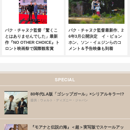
パク・チャヌク監督「驚くこ
パク・チャヌク監督最新作、2
とはありませんでした」最新
6年3月公開決定 イ・ビョン
作『NO OTHER CHOICE』ト
ホン、ソン・イェジンらのコ
ロント映画祭で国際観客賞
メント＆予告映像も到着
SPECIAL
80年代LA版「ゴシップガール」×シリアルキラー!?
提供：ウォルト・ディズニー・ジャパン
『モアナと伝説の海』＜超＞実写版でスケールアッ