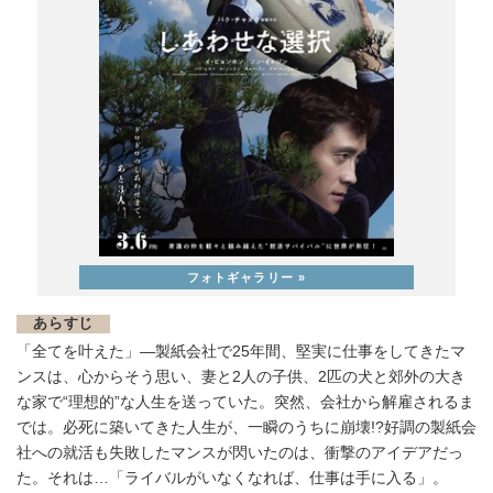
あらすじ
「全てを叶えた」—製紙会社で25年間、堅実に仕事をしてきたマ
ンスは、心からそう思い、妻と2人の子供、2匹の犬と郊外の大き
な家で“理想的”な人生を送っていた。突然、会社から解雇されるま
では。必死に築いてきた人生が、一瞬のうちに崩壊!?好調の製紙会
社への就活も失敗したマンスが閃いたのは、衝撃のアイデアだっ
た。それは…「ライバルがいなくなれば、仕事は手に入る」。