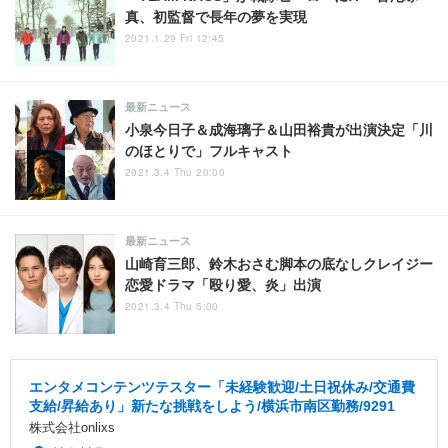
真、初監督で長年の夢を実現
2021.1.29 Fri 12:45
最新ニュース
小泉今日子＆成海璃子＆山田裕貴が出演決定「川
のほとりで」フルキャスト
2021.3.4 Thu 20:00
最新ニュース
山崎育三郎、鈴木おさむ脚本の底なしクレイジー
恋愛ドラマ「殴り愛、炎」出演
2021.3.4 Thu 5:00
エンタメコンテンツテスター「未経験歓迎/土日祝休み/交通費
支給/昇給あり」新たな挑戦をしよう/横浜市南区勤務/9291
株式会社onlixs