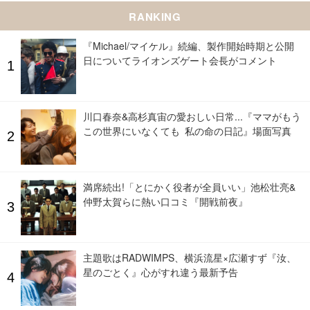
RANKING
『Michael/マイケル』続編、製作開始時期と公開
日についてライオンズゲート会長がコメント
川口春奈&高杉真宙の愛おしい日常...『ママがもう
この世界にいなくても 私の命の日記』場面写真
満席続出!「とにかく役者が全員いい」池松壮亮&
仲野太賀らに熱い口コミ『開戦前夜』
主題歌はRADWIMPS、横浜流星×広瀬すず『汝、
星のごとく』心がすれ違う最新予告