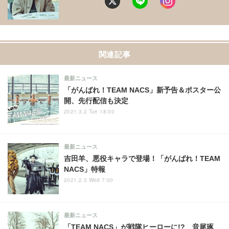
関連記事
最新ニュース
「がんばれ！TEAM NACS」新予告＆ポスター公
開、先行配信も決定
2021.3.2 Tue 18:00
最新ニュース
吉田羊、悪役キャラで登場！「がんばれ！TEAM
NACS」特報
2021.2.3 Wed 7:00
最新ニュース
「TEAM NACS」が戦隊ヒーローに!? 音尾琢