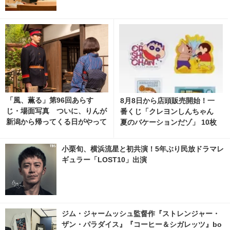
「風、薫る」第96回あらす
8月8日から店頭販売開始！一
じ・場面写真 ついに、りんが
番くじ「クレヨンしんちゃん
新潟から帰ってくる日がやって
夏のバケーションだゾ」 10枚
くる…8月10日放送 2枚目の写
目の写真・画像 | cinemacafe.
真・画像 | cinemacafe.net
net
小栗旬、横浜流星と初共演！5年ぶり民放ドラマレ
ギュラー「LOST10」出演
ジム・ジャームッシュ監督作『ストレンジャー・
ザン・パラダイス』『コーヒー＆シガレッツ』bo