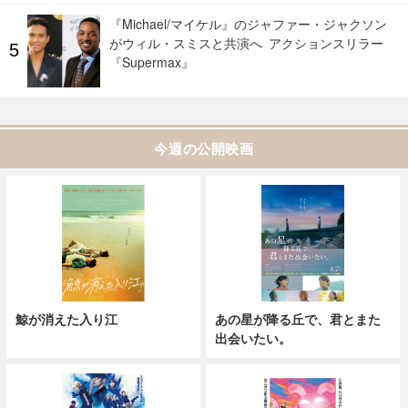
『Michael/マイケル』のジャファー・ジャクソン
がウィル・スミスと共演へ アクションスリラー
『Supermax』
今週の公開映画
鯨が消えた入り江
あの星が降る丘で、君とまた
出会いたい。