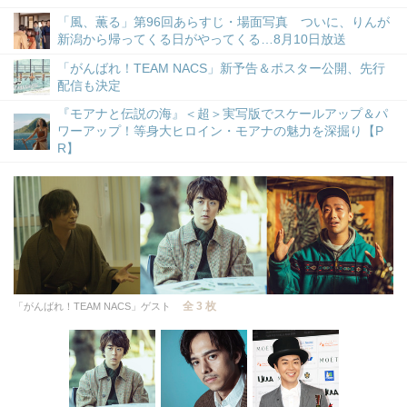
「風、薫る」第96回あらすじ・場面写真 ついに、りんが
新潟から帰ってくる日がやってくる…8月10日放送
「がんばれ！TEAM NACS」新予告＆ポスター公開、先行
配信も決定
『モアナと伝説の海』＜超＞実写版でスケールアップ＆パ
ワーアップ！等身大ヒロイン・モアナの魅力を深掘り【P
R】
全 3 枚
「がんばれ！TEAM NACS」ゲスト