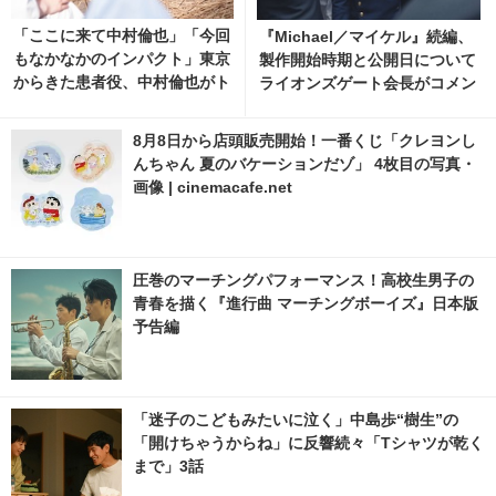
「ここに来て中村倫也」「今回
『Michael／マイケル』続編、
もなかなかのインパクト」東京
製作開始時期と公開日について
からきた患者役、中村倫也がト
ライオンズゲート会長がコメン
レンド入り「風、薫る」
ト
8月8日から店頭販売開始！一番くじ「クレヨンし
んちゃん 夏のバケーションだゾ」 4枚目の写真・
画像 | cinemacafe.net
圧巻のマーチングパフォーマンス！高校生男子の
青春を描く『進行曲 マーチングボーイズ』日本版
予告編
「迷子のこどもみたいに泣く」中島歩“樹生”の
「開けちゃうからね」に反響続々「Tシャツが乾く
まで」3話