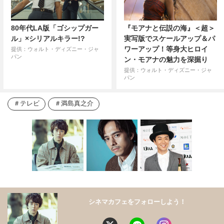
80年代LA版「ゴシップガー
『モアナと伝説の海』＜超＞
ル」×シリアルキラー!?
実写版でスケールアップ＆パ
ワーアップ！等身大ヒロイ
提供：ウォルト・ディズニー・ジャ
パン
ン・モアナの魅力を深掘り
提供：ウォルト・ディズニー・ジャ
パン
テレビ
満島真之介
シネマカフェをフォローしよう！