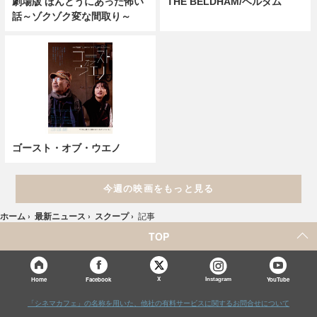
劇場版 ほんとうにあった怖い
THE BELDHAM/ベルダム
話～ゾクゾク変な間取り～
ゴースト・オブ・ウエノ
今週の映画をもっと見る
ホーム
›
最新ニュース
›
スクープ
›
記事
TOP
X
Home
Facebook
Instagram
YouTube
「シネマカフェ」の名称を用いた、他社の有料サービスに関するお問合せについて