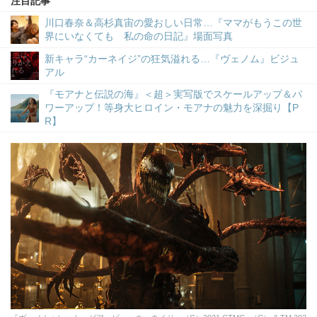
注目記事
川口春奈＆高杉真宙の愛おしい日常…『ママがもうこの世
界にいなくても 私の命の日記』場面写真
新キャラ“カーネイジ”の狂気溢れる…『ヴェノム』ビジュ
アル
『モアナと伝説の海』＜超＞実写版でスケールアップ＆パ
ワーアップ！等身大ヒロイン・モアナの魅力を深掘り【P
R】