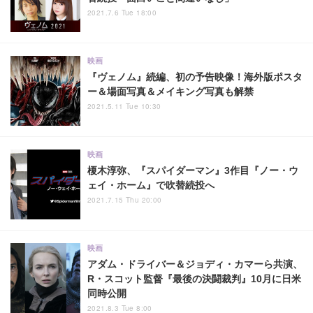
2021.7.6 Tue 18:00
映画
『ヴェノム』続編、初の予告映像！海外版ポスタ
ー＆場面写真＆メイキング写真も解禁
2021.5.11 Tue 10:30
映画
榎木淳弥、『スパイダーマン』3作目『ノー・ウ
ェイ・ホーム』で吹替続投へ
2021.7.15 Thu 20:00
映画
アダム・ドライバー＆ジョディ・カマーら共演、
R・スコット監督『最後の決闘裁判』10月に日米
同時公開
2021.8.3 Tue 8:00