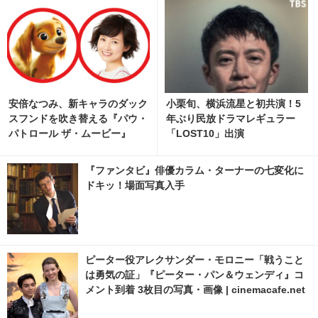
安倍なつみ、新キャラのダック
小栗旬、横浜流星と初共演！5
スフンドを吹き替える『パウ・
年ぶり民放ドラマレギュラー
パトロール ザ・ムービー』
「LOST10」出演
『ファンタビ』俳優カラム・ターナーの七変化に
ドキッ！場面写真入手
ピーター役アレクサンダー・モロニー「戦うこと
は勇気の証」『ピーター・パン＆ウェンディ』コ
メント到着 3枚目の写真・画像 | cinemacafe.net