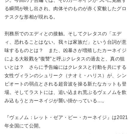
ジ。今回の予告編では、そのカーネイジがついに覚醒す
る瞬間が映し出され、肉体そのものが赤く変貌したグロ
テスクな形相が現れる。
刑務所でのエディとの接触。そしてクレタスの「エデ
ィ、恐れることはない。我々は家族だ」という台詞が意
味するものとは？ また、凶暴さが増殖したカーネイジ
による大殺戮を“復讐”と呼ぶクレタスの過去と、真の狙
いとは？ さらに予告編にはクレタスと行動を共にする
女性ヴィランのシュリーク（ナオミ・ハリス）が、シン
ビオートの弱点とされる超音波を操る新たなカットも登
場。そしてラストには、追い込まれ荒ぶるヴェノムを飲
み込もうとカーネイジが襲い掛かっている…。
『ヴェノム：レット・ゼア・ビー・カーネイジ』は2021
年全国にて公開。