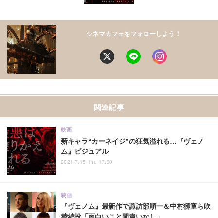
シネマカフェをフォローしよう！
関連記事
映画
新キャラ“カーネイジ”の狂気溢れる…『ヴェノ
ム』ビジュアル
2021.7.15 Thu 17:30
映画
『ヴェノム』最新作で諏訪部順一＆中村獅童ら吹
替続投「面白いこと間違いなし」