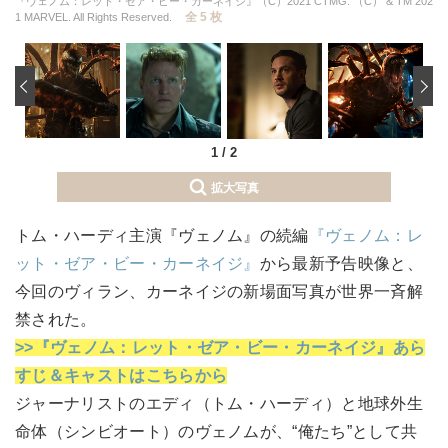
『ヴェノム：レット・ゼア・ビー・カーネイジ』（C）2021 CTMG. （C） & TM 202
全 5 枚
1 MARVEL. All Rights Reserved.
‹
1
/
2
拡大写真
トム・ハーディ主演『ヴェノム』の続編
『ヴェノム：レ
ット・ゼア・ビー・カーネイジ』
から最新予告映像と、
今回のヴィラン、カーネイジの新場面写真が世界一斉解
禁された。
>>『ヴェノム：レット・ゼア・ビー・カーネイジ』あら
すじ＆キャストはこちらから
ジャーナリストのエディ（トム・ハーディ）と地球外生
命体（シンビオート）のヴェノムが、“俺たち”として共