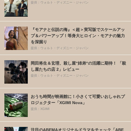
提供：ウォルト・ディズニー・ジャパン
『モアナと伝説の海』＜超＞実写版でスケールアッ
プ＆パワーアップ！等身大ヒロイン・モアナの魅力
を深掘り
提供：ウォルト・ディズニー・ジャパン
岡田将生＆玄理、殺し屋“姉弟“の活躍に期待！ 「殺
し屋たちの店 2」レビュー
提供：ウォルト・ディズニー・ジャパン
おうち時間が映画館に！小さくて可愛いおしゃれプ
ロジェクター「XGIMI Nova」
提供：XGIMI
注目のABEMAオリジナルドラマをチェック「ABE