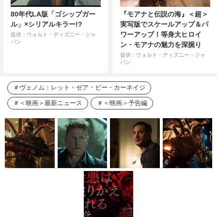
80年代LA版「ゴシップガー
『モアナと伝説の海』＜超＞
ル」×シリアルキラー!?
実写版でスケールアップ＆パ
ワーアップ！等身大ヒロイ
提供：ウォルト・ディズニー・ジャ
パン
ン・モアナの魅力を深掘り
提供：ウォルト・ディズニー・ジャ
パン
ヴェノム：レット・ゼア・ビー・カーネイジ
＜映画＞最新ニュース
＜映画＞予告編