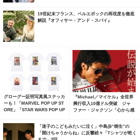
19世紀末フランス、ベルエポックの再現度を徹底
解説『オフィサー・アンド・スパイ』
グローグー証明写真風ステッカ
『Michael／マイケル』全世界
ーも！「MARVEL POP UP ST
興行収入10億ドル突破 ジャ
ORE」「STAR WARS POP UP
ファー・ジャクソン「心から感
STORE」がジェイアール京都
謝」
伊勢丹で開催 6枚目の写真・画
「迷子のこどもみたいに泣く」中島歩“樹生”の
像 | cinemacafe.net
「開けちゃうからね」に反響続々「Tシャツが乾く
まで」3話