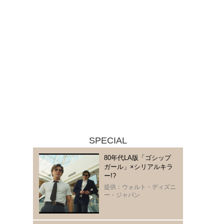
SPECIAL
80年代LA版「ゴシップ
ガール」×シリアルキラ
ー!?
提供：ウォルト・ディズニ
ー・ジャパン