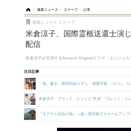
ホーム
›
最新ニュース
›
スクープ
›
記事
最新ニュース
スクープ
米倉涼子、国際霊柩送還士演
配信
米倉涼子が主演するAmazon Originalドラマ「エ
注目記事
「風、薫る」第96回あらすじ・場面写真 ついに、り
米倉涼子、ブラッド・ピットと“共演”『ブレット・
『モアナと伝説の海』＜超＞実写版でスケールアップ