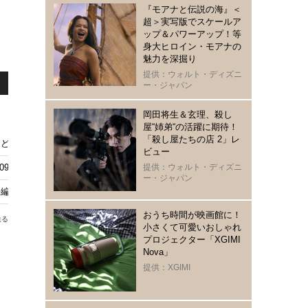
『モアナと伝説の海』＜
超＞実写版でスケールア
ップ＆パワーアップ！等
身大ヒロイン・モアナの
魅力を深掘り
提供：ウォルト・ディズニ
ー・ジャパン
岡田将生＆玄理、殺し
屋“姉弟“の活躍に期待！
「殺し屋たちの店 2」レ
ど最新ドラマまで、癒されながらパワーチャージ！ヒーリングドラマ4選
ビュー
99』11月25日より配信決定
提供：ウォルト・ディズニ
ー・ジャパン
編公開 スティーブン・キングの名作を現代的に再構築
おうち時間が映画館に！
送る
小さくて可愛いおしゃれ
プロジェクター「XGIMI
Nova」
提供：XGIMI