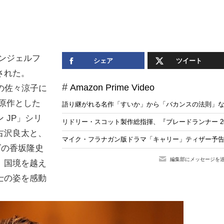
「エンジェルフ
シェア
ツイート
された。
Amazon Prime Video
の佐々涼子に
原作とした
語り継がれる名作「すいか」から「バカンスの法則」な
 JP」シリ
リドリー・スコット製作総指揮、『ブレードランナー 20
古沢良太と、
マイク・フラナガン版ドラマ「キャリー」ティザー予告
ズの香坂隆史
編集部にメッセージを
、国境を越え
士の姿を感動