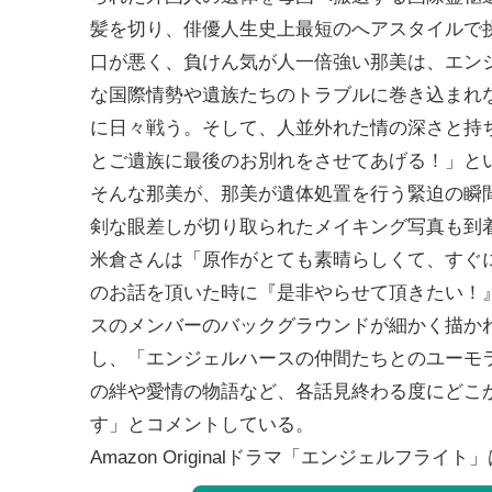
髪を切り、俳優人生史上最短のへアスタイルで
口が悪く、負けん気が人一倍強い那美は、エン
な国際情勢や遺族たちのトラブルに巻き込まれ
に日々戦う。そして、人並外れた情の深さと持
とご遺族に最後のお別れをさせてあげる！」と
そんな那美が、那美が遺体処置を行う緊迫の瞬
剣な眼差しが切り取られたメイキング写真も到
米倉さんは「原作がとても素晴らしくて、すぐ
のお話を頂いた時に『是非やらせて頂きたい！
スのメンバーのバックグラウンドが細かく描か
し、「エンジェルハースの仲間たちとのユーモ
の絆や愛情の物語など、各話見終わる度にどこ
す」とコメントしている。
Amazon Originalドラマ「エンジェルフライト」