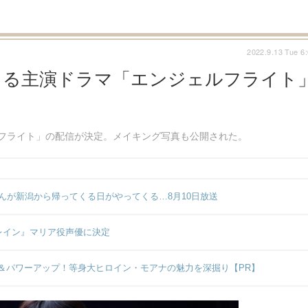
2022.9.13 Tue 6
じる主演ドラマ「エンジェルフライト
ンジェルフライト」の配信が決定。メイキング写真も公開された。
んが新潟から帰ってくる日がやってくる…8月10日放送
トレイン』マリア役声優に決定
＆パワーアップ！等身大ヒロイン・モアナの魅力を深掘り【PR】