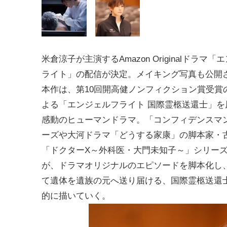
米倉涼子が主演するAmazon Originalドラマ
ライト」の配信が決定。メイキング写真も公開
本作は、第10回開高健ノンフィクション賞受賞
よる「エンジェルフライト 国際霊柩送還士」を
感動のヒューマンドラマ。「コンフィデンスマン
ーズや大河ドラマ「どうする家康」の脚本家・
「ドクターX～外科医・大門未知子～」シリー
が、ドラマオリジナルのエピソードを脚本化し
て遺体を遺族の元へ送り届ける、国際霊柩送還
的に描いていく。