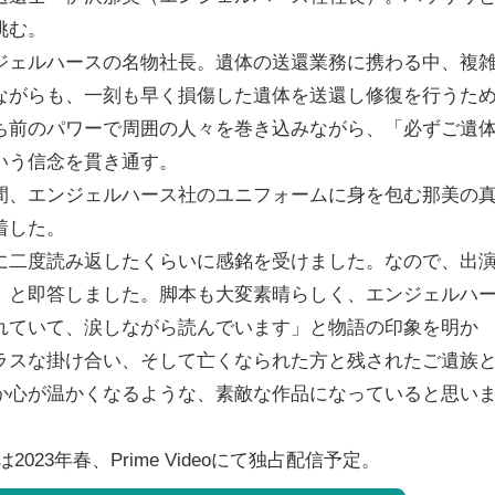
挑む。
ジェルハースの名物社長。遺体の送還業務に携わる中、複
ながらも、一刻も早く損傷した遺体を送還し修復を行うた
ち前のパワーで周囲の人々を巻き込みながら、「必ずご遺
いう信念を貫き通す。
間、エンジェルハース社のユニフォームに身を包む那美の
着した。
に二度読み返したくらいに感銘を受けました。なので、出
』と即答しました。脚本も大変素晴らしく、エンジェルハ
れていて、涙しながら読んでいます」と物語の印象を明か
ラスな掛け合い、そして亡くなられた方と残されたご遺族
か心が温かくなるような、素敵な作品になっていると思い
は2023年春、Prime Videoにて独占配信予定。