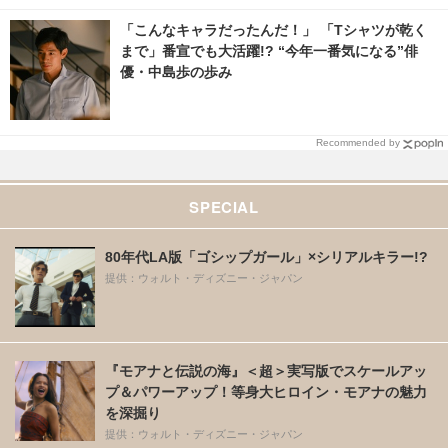
「こんなキャラだったんだ！」 「Tシャツが乾く
まで」番宣でも大活躍!? “今年一番気になる”俳
優・中島歩の歩み
Recommended by
SPECIAL
80年代LA版「ゴシップガール」×シリアルキラー!?
提供：ウォルト・ディズニー・ジャパン
『モアナと伝説の海』＜超＞実写版でスケールアッ
プ＆パワーアップ！等身大ヒロイン・モアナの魅力
を深掘り
提供：ウォルト・ディズニー・ジャパン