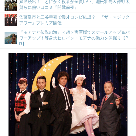
満席続出！「とにかく役者が全員いい」池松壮亮＆仲野太
賀らに熱い口コミ『開戦前夜』
佐藤浩市と三谷幸喜で漫才コンビ結成？ 『ザ・マジック
アワー』プレミア開催
『モアナと伝説の海』＜超＞実写版でスケールアップ＆パ
ワーアップ！等身大ヒロイン・モアナの魅力を深掘り【P
R】