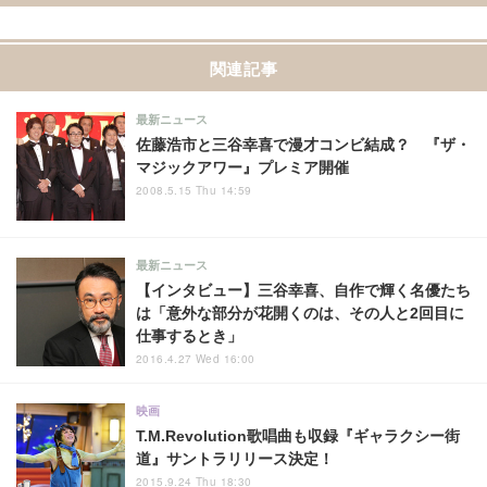
関連記事
最新ニュース
佐藤浩市と三谷幸喜で漫才コンビ結成？ 『ザ・
マジックアワー』プレミア開催
2008.5.15 Thu 14:59
最新ニュース
【インタビュー】三谷幸喜、自作で輝く名優たち
は「意外な部分が花開くのは、その人と2回目に
仕事するとき」
2016.4.27 Wed 16:00
映画
T.M.Revolution歌唱曲も収録『ギャラクシー街
道』サントラリリース決定！
2015.9.24 Thu 18:30