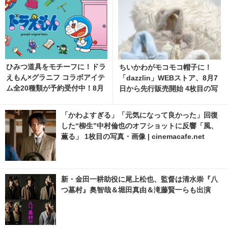
ひみつ道具をモチーフに！ドラ
ちいかわがモコモコ帽子に！
えもん×グラニフ コラボアイテ
「dazzlin」WEBストア、8月7
ム全20種類が予約受付中！8月
日から先行販売開始 4枚目の写
11日より発売 1枚目の写真・画
真・画像 | cinemacafe.net
像 | cinemacafe.net
「かわよすぎる」「元気になって良かった」回復
した“柳生”中村倫也のオフショットに反響「風、
薫る」 1枚目の写真・画像 | cinemacafe.net
新・金田一耕助役に尾上松也、監督は清水崇『八
つ墓村』奥智哉＆堀田真由＆滝藤賢一らも出演