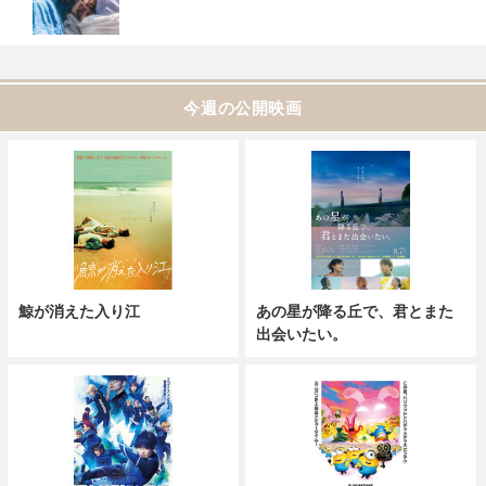
今週の公開映画
鯨が消えた入り江
あの星が降る丘で、君とまた
出会いたい。