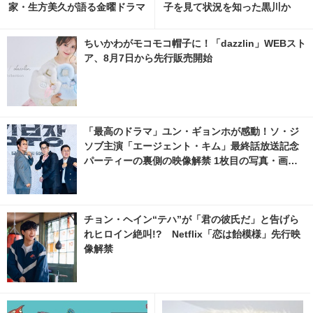
家・生方美久が語る金曜ドラマ
子を見て状況を知った黒川か
「Tシャツが乾くまで」
ら、意外な提案が…8月7日放
送
ちいかわがモコモコ帽子に！「dazzlin」WEBスト
ア、8月7日から先行販売開始
「最高のドラマ」ユン・ギョンホが感動！ソ・ジ
ソブ主演「エージェント・キム」最終話放送記念
パーティーの裏側の映像解禁 1枚目の写真・画像 |
cinemacafe.net
チョン・ヘイン“テハ”が「君の彼氏だ」と告げら
れヒロイン絶叫!? Netflix「恋は飴模様」先行映
像解禁