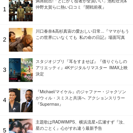
満席続出!「とにかく役者が全員いい」池松壮亮&
仲野太賀らに熱い口コミ『開戦前夜』
川口春奈&高杉真宙の愛おしい日常...『ママがもう
この世界にいなくても 私の命の日記』場面写真
スタジオジブリ『耳をすませば』『借りぐらしの
アリエッティ』4Kデジタルリマスター IMAX上映
決定
『Michael/マイケル』のジャファー・ジャクソン
がウィル・スミスと共演へ アクションスリラー
『Supermax』
主題歌はRADWIMPS、横浜流星×広瀬すず『汝、
星のごとく』心がすれ違う最新予告