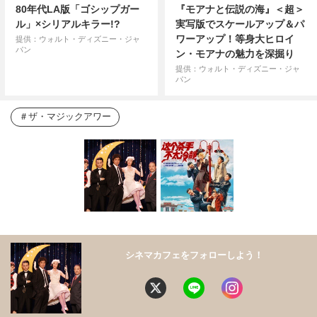
80年代LA版「ゴシップガー
『モアナと伝説の海』＜超＞
ル」×シリアルキラー!?
実写版でスケールアップ＆パ
ワーアップ！等身大ヒロイ
提供：ウォルト・ディズニー・ジャ
パン
ン・モアナの魅力を深掘り
提供：ウォルト・ディズニー・ジャ
パン
ザ・マジックアワー
シネマカフェをフォローしよう！