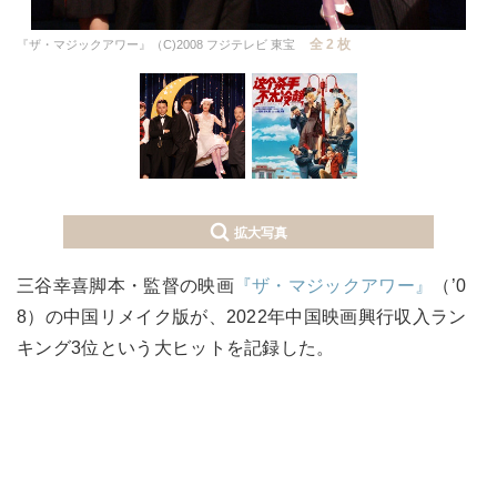
全 2 枚
『ザ・マジックアワー』（C)2008 フジテレビ 東宝
拡大写真
三谷幸喜脚本・監督の映画
『ザ・マジックアワー』
（’0
8）の中国リメイク版が、2022年中国映画興行収入ラン
キング3位という大ヒットを記録した。