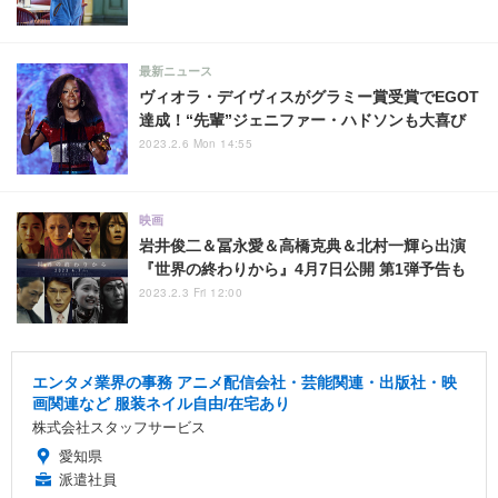
最新ニュース
ヴィオラ・デイヴィスがグラミー賞受賞でEGOT
達成！“先輩”ジェニファー・ハドソンも大喜び
2023.2.6 Mon 14:55
映画
岩井俊二＆冨永愛＆高橋克典＆北村一輝ら出演
『世界の終わりから』4月7日公開 第1弾予告も
2023.2.3 Fri 12:00
エンタメ業界の事務 アニメ配信会社・芸能関連・出版社・映
画関連など 服装ネイル自由/在宅あり
株式会社スタッフサービス
愛知県
派遣社員