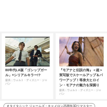
80年代LA版「ゴシップガー
『モアナと伝説の海』＜超＞
ル」×シリアルキラー!?
実写版でスケールアップ＆パ
ワーアップ！等身大ヒロイ
提供：ウォルト・ディズニー・ジャ
パン
ン・モアナの魅力を深掘り
提供：ウォルト・ディズニー・ジャ
パン
タイタニック ジェームズ・キャメロン25周年3Dリマスター