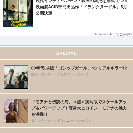
現代インディペンデント映画の新たな潮流 カンヌ
映画祭ACID部門出品作『ドランクヌードル』5月
公開決定
Recommended by
SPECIAL
80年代LA版「ゴシップガール」×シリアルキラー!?
提供：ウォルト・ディズニー・ジャパン
『モアナと伝説の海』＜超＞実写版でスケールアッ
プ＆パワーアップ！等身大ヒロイン・モアナの魅力
を深掘り
提供：ウォルト・ディズニー・ジャパン