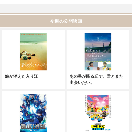
今週の公開映画
鯨が消えた入り江
あの星が降る丘で、君とまた
出会いたい。