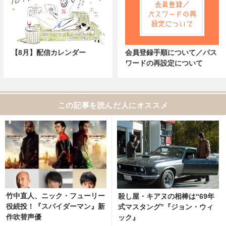
【8月】配信カレンダー
会員登録手順について／パス
ワードの再設定について
この記事を読んだ人にオススメ
竹中直人、ニック・フューリー
殺し屋・キアヌの相棒は“69年
役続投！『スパイダーマン』新
式マスタング”『ジョン・ウィ
作吹替声優
ック』