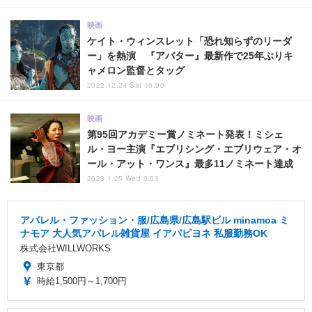
映画
ケイト・ウィンスレット「恐れ知らずのリーダ
ー」を熱演 『アバター』最新作で25年ぶりキ
ャメロン監督とタッグ
2022.12.24 Sat 16:00
映画
第95回アカデミー賞ノミネート発表！ミシェ
ル・ヨー主演『エブリシング・エブリウェア・オ
ール・アット・ワンス』最多11ノミネート達成
2023.1.25 Wed 0:53
アパレル・ファッション・服/広島県/広島駅ビル minamoa ミ
ナモア 大人気アパレル雑貨屋 イアパピヨネ 私服勤務OK
株式会社WILLWORKS
東京都
時給1,500円～1,700円