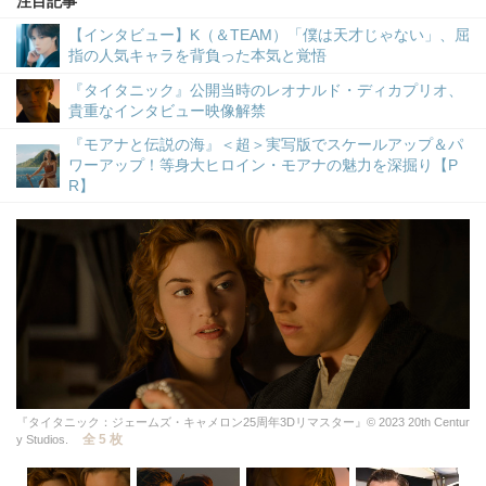
注目記事
【インタビュー】K（＆TEAM）「僕は天才じゃない」、屈
指の人気キャラを背負った本気と覚悟
『タイタニック』公開当時のレオナルド・ディカプリオ、
貴重なインタビュー映像解禁
『モアナと伝説の海』＜超＞実写版でスケールアップ＆パ
ワーアップ！等身大ヒロイン・モアナの魅力を深掘り【P
R】
『タイタニック：ジェームズ・キャメロン25周年3Dリマスター』© 2023 20th Centur
全 5 枚
y Studios.