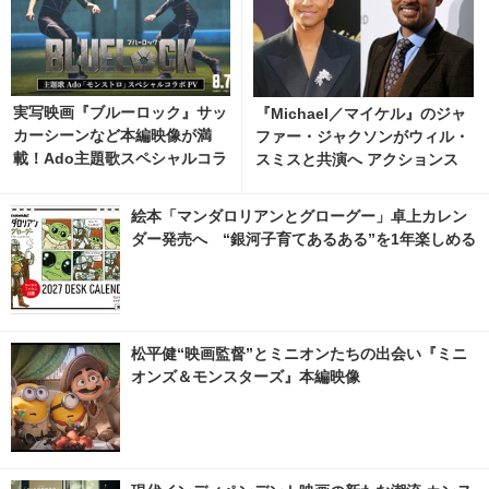
実写映画『ブルーロック』サッ
『Michael／マイケル』のジャ
カーシーンなど本編映像が満
ファー・ジャクソンがウィル・
載！Ado主題歌スペシャルコラ
スミスと共演へ アクションス
ボPV公開
リラー『Supermax』
絵本「マンダロリアンとグローグー」卓上カレン
ダー発売へ “銀河子育てあるある”を1年楽しめる
松平健“映画監督”とミニオンたちの出会い『ミニ
オンズ＆モンスターズ』本編映像