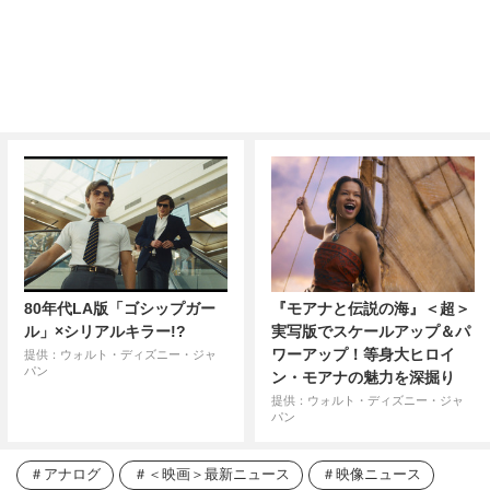
80年代LA版「ゴシップガー
『モアナと伝説の海』＜超＞
ル」×シリアルキラー!?
実写版でスケールアップ＆パ
ワーアップ！等身大ヒロイ
提供：ウォルト・ディズニー・ジャ
パン
ン・モアナの魅力を深掘り
提供：ウォルト・ディズニー・ジャ
パン
アナログ
＜映画＞最新ニュース
映像ニュース