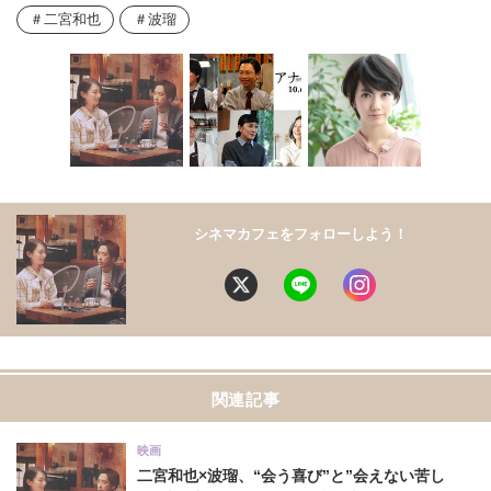
二宮和也
波瑠
シネマカフェをフォローしよう！
関連記事
映画
二宮和也×波瑠、“会う喜び”と”会えない苦し