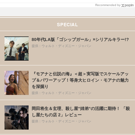
Recommended by
SPECIAL
80年代LA版「ゴシップガール」×シリアルキラー!?
提供：ウォルト・ディズニー・ジャパン
『モアナと伝説の海』＜超＞実写版でスケールアッ
プ＆パワーアップ！等身大ヒロイン・モアナの魅力
を深掘り
提供：ウォルト・ディズニー・ジャパン
岡田将生＆玄理、殺し屋“姉弟“の活躍に期待！ 「殺
し屋たちの店 2」レビュー
提供：ウォルト・ディズニー・ジャパン