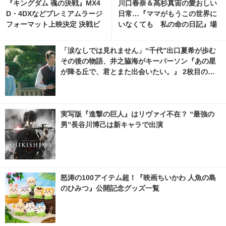
『キングダム 魂の決戦』MX4
川口春奈＆高杉真宙の愛おしい
D・4DXなどプレミアムラージ
日常…『ママがもうこの世界に
フォーマット上映決定 決戦ビ
いなくても 私の命の日記』場
ジュアルも解禁
面写真 4枚目の写真・画像 | ci
nemacafe.net
「涙なしでは見れません」“千代”出口夏希が歩む
その後の物語、井之脇海がキーパーソン『あの星
が降る丘で、君とまた出会いたい。』 2枚目の写
真・画像 | cinemacafe.net
実写版『進撃の巨人』はリヴァイ不在？ “最強の
男”長谷川博己は新キャラで出演
怒涛の100アイテム超！『映画ちいかわ 人魚の島
のひみつ』公開記念グッズ一覧