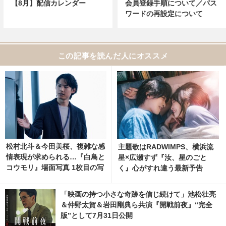
【8月】配信カレンダー
会員登録手順について／パス
ワードの再設定について
この記事を読んだ人にオススメ
松村北斗＆今田美桜、複雑な感
主題歌はRADWIMPS、横浜流
情表現が求められる…『白鳥と
星×広瀬すず『汝、星のごと
コウモリ』場面写真 1枚目の写
く』心がすれ違う最新予告
真・画像 | cinemacafe.net
「映画の持つ小さな奇跡を信じ続けて」池松壮亮
＆仲野太賀＆岩田剛典ら共演『開戦前夜』“完全
版”として7月31日公開