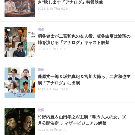
さ”映し出す『アナログ』特報映像
2023.5.18 Thu 6:00
映画
桐谷健太が二宮和也の友人役、板谷由夏は波瑠の
姉を演じる『アナログ』キャスト解禁
2023.6.2 Fri 17:00
映画
藤原丈一郎＆坂井真紀＆宮川大輔ら、二宮和也主
演『アナログ』に出演
2023.6.8 Thu 13:00
映画
竹野内豊＆山田孝之W主演『唄う六人の女』10
月公開決定 ティザービジュアル解禁
2023.6.16 Fri 20:40