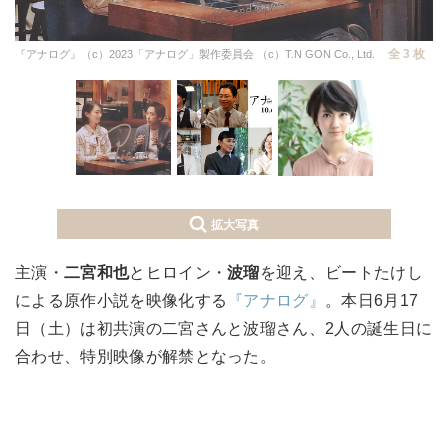
全 3 枚
『アナログ』（c）2023「アナログ」製作委員会 （c）T.N GON Co., Ltd.
拡大写真
主演・
二宮和也
とヒロイン・
波瑠
を迎え、ビートたけし
による原作小説を映像化する
『アナログ』
。本日6月17
日（土）は初共演の二宮さんと波瑠さん、2人の誕生日に
合わせ、特別映像が解禁となった。