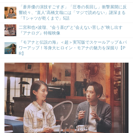
「蒼井優の演技すごすぎ」「圧巻の長回し」衝撃展開に反
響続々、“直人”高橋文哉には「マジで読めない」謎深まる
「Tシャツが乾くまで」5話
二宮和也×波瑠、“会う喜び”と”会えない苦しさ”映し出す
『アナログ』特報映像
『モアナと伝説の海』＜超＞実写版でスケールアップ＆パ
ワーアップ！等身大ヒロイン・モアナの魅力を深掘り【P
R】