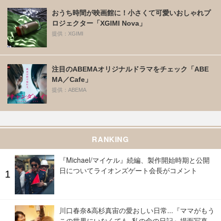
おうち時間が映画館に！小さくて可愛いおしゃれプ
ロジェクター「XGIMI Nova」
提供：XGIMI
注目のABEMAオリジナルドラマをチェック「ABE
MA／Cafe」
提供：ABEMA
RANKING
『Michael/マイケル』続編、製作開始時期と公開
日についてライオンズゲート会長がコメント
川口春奈&高杉真宙の愛おしい日常...『ママがもう
この世界にいなくても 私の命の日記』場面写真