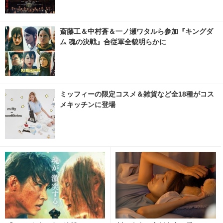
斎藤工＆中村蒼＆一ノ瀬ワタルら参加『キングダ
ム 魂の決戦』合従軍全貌明らかに
ミッフィーの限定コスメ＆雑貨など全18種がコス
メキッチンに登場