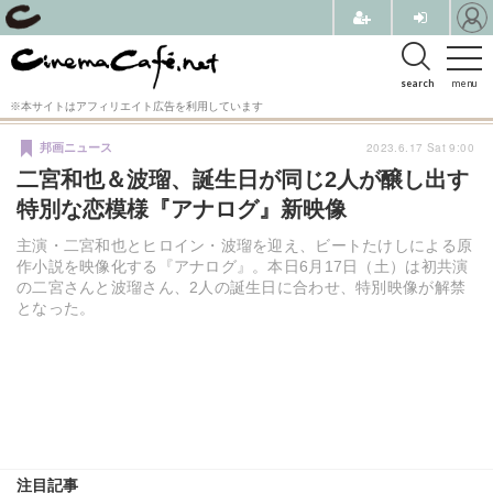
search
menu
※本サイトはアフィリエイト広告を利用しています
2023.6.17 Sat 9:00
邦画ニュース
二宮和也＆波瑠、誕生日が同じ2人が醸し出す
特別な恋模様『アナログ』新映像
主演・二宮和也とヒロイン・波瑠を迎え、ビートたけしによる原
作小説を映像化する『アナログ』。本日6月17日（土）は初共演
の二宮さんと波瑠さん、2人の誕生日に合わせ、特別映像が解禁
となった。
注目記事