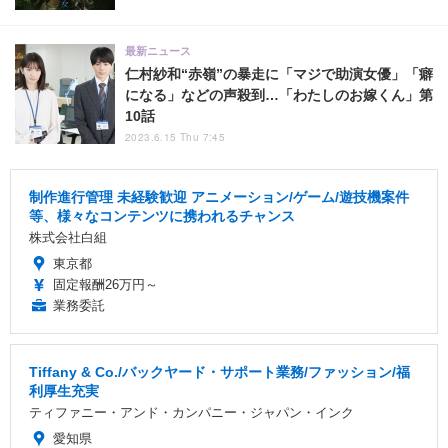
最新ニュース
仁村紗和“赤嶺”の暴走に「マジで助演女優」「癖
になる」などの声殺到…「わたしのお嫁くん」第
10話
2023.6.15 Thu 7:45
制作進行管理 未経験歓迎 アニメーション/ゲーム/遊技機案件
等、様々なコンテンツに携われるチャンス
株式会社白組
東京都
固定報酬26万円～
業務委託
Tiffany & Co./バックヤード・サポート業務/ファッション/福
利厚生充実
ティファニー・アンド・カンパニー・ジャパン・インク
愛知県