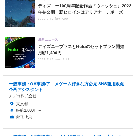
ディズニー100周年記念作品『ウィッシュ』2023
年冬公開 新ヒロインはアリアナ・デボーズ
2022.9.13 Tue 7:00
最新ニュース
ディズニープラスとHuluのセットプラン開始
月額1,490円
2023.7.12 Wed 9:22
一般事務・OA事務/アニメゲーム好きな方必見 SNS運用販促
企画アシスタント
アデコ株式会社
東京都
時給1,800円～
派遣社員