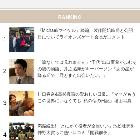
RANKING
『Michael/マイケル』続編、製作開始時期と公開
日についてライオンズゲート会長がコメント
「涙なしでは見れません」“千代”出口夏希が歩むそ
の後の物語、井之脇海がキーパーソン『あの星が
降る丘で、君とまた出会いたい。』
川口春奈&高杉真宙の愛おしい日常...『ママがもう
この世界にいなくても 私の命の日記』場面写真
満席続出!「とにかく役者が全員いい」池松壮亮&
仲野太賀らに熱い口コミ『開戦前夜』