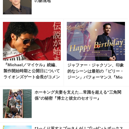
の新境地
『Michael／マイケル』続編、
ジャファー・ジャクソン、印象
製作開始時期と公開日について
的なシーンは最初の「ビリー・
ライオンズゲート会長がコメン
ジーン」パフォーマンス『Mic
ト 6枚目の写真・画像 | cinem
hael／マイケル』インタビュー
acafe.net
動画
ホーキング夫妻を支えた…常識を超える“三角関
係”の秘密『博士と彼女のセオリー』
ひっくり返すとプーさんが！プレゼントボックス