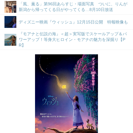
「風、薫る」第96回あらすじ・場面写真 ついに、りんが
新潟から帰ってくる日がやってくる…8月10日放送
ディズニー映画『ウィッシュ』12月15日公開 特報映像も
『モアナと伝説の海』＜超＞実写版でスケールアップ＆パ
ワーアップ！等身大ヒロイン・モアナの魅力を深掘り【P
R】