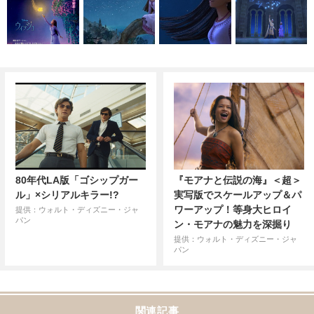
80年代LA版「ゴシップガー
『モアナと伝説の海』＜超＞
ル」×シリアルキラー!?
実写版でスケールアップ＆パ
ワーアップ！等身大ヒロイ
提供：ウォルト・ディズニー・ジャ
パン
ン・モアナの魅力を深掘り
提供：ウォルト・ディズニー・ジャ
パン
関連記事