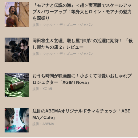
『モアナと伝説の海』＜超＞実写版でスケールアッ
プ＆パワーアップ！等身大ヒロイン・モアナの魅力
を深掘り
提供：ウォルト・ディズニー・ジャパン
岡田将生＆玄理、殺し屋“姉弟“の活躍に期待！ 「殺
し屋たちの店 2」レビュー
提供：ウォルト・ディズニー・ジャパン
おうち時間が映画館に！小さくて可愛いおしゃれプ
ロジェクター「XGIMI Nova」
提供：XGIMI
注目のABEMAオリジナルドラマをチェック「ABE
MA／Cafe」
提供：ABEMA