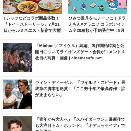
Tシャツなどコラボ商品多数！
ひみつ道具をモチーフに！ドラ
『トイ・ストーリー５』7月21
えもん×グラニフ コラボアイテ
日からルミネエスト新宿で大型
ム全20種類が予約受付中！8月
イベント開催
11日より発売
『Michael／マイケル』続編、製作開始時期と公
開日についてライオンズゲート会長がコメント 4
枚目の写真・画像 | cinemacafe.net
ヴィン・ディーゼル、『ワイルド・スピード』最
終章の脚本を絶賛！「ここ数十年の最高傑作！涙
が止まらない」
「青年から大人へ」『スパイダーマン』最新作で
も大注目トム・ホランド、『オデュッセイア』で