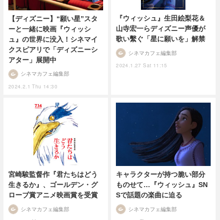
『ウィッシュ』生田絵梨花＆
【ディズニー】“願い星”スタ
山寺宏一らディズニー声優が
ーと一緒に映画『ウィッシ
歌い繫ぐ「星に願いを」解禁
ュ』の世界に没入！シネマイ
クスピアリで「ディズニーシ
シネマカフェ編集部
アター」展開中
2024.1.27 Sat 11:15
シネマカフェ編集部
2024.2.1 Thu 14:30
宮崎駿監督作『君たちはどう
キャラクターが持つ脆い部分
生きるか』、ゴールデン・グ
ものせて…『ウィッシュ』SN
ローブ賞アニメ映画賞を受賞
Sで話題の楽曲に迫る
シネマカフェ編集部
シネマカフェ編集部