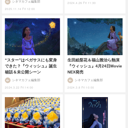
シネマカフェ編集部
2024.4.26 Fri 11:30
2025.11.14 Fri 12:00
“スター”はペガサスにも変身
生田絵梨花＆福山雅治ら熱演
できた？『ウィッシュ』誕生
『ウィッシュ』4月24日Movie
秘話＆未公開シーン
NEX発売
シネマカフェ編集部
シネマカフェ編集部
2024.3.22 Fri 14:00
2024.3.8 Fri 10:00