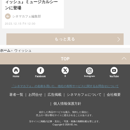
ィッシュ』ミュージカルシー
ンに登場
シネマカフェ編集部
2023.12.15 Fri 12:00
もっと見る
ホーム
›
ウィッシュ
TOP
X
Home
Facebook
Instagram
YouTube
「シネマカフェ」の名称を用いた、他社の有料サービスに関するお問合せについて
著者一覧
お問合せ
広告掲載
シネマカフェについて
会社概要
個人情報保護方針
紹介した商品/サービスを購入、契約した場合に、
売上の一部が弊社サイトに還元されることがあります。
当サイトに掲載の記事・見出し・写真・画像の無断転載を禁じます。
Copyright © 2026 IID, Inc.