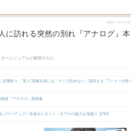
2023.7.21 Fri 6
2人に訪れる突然の別れ『アナログ』本
スタービジュアルが解禁された。
反響続々、“直人”高橋文哉には「マジで読めない」謎深まる「Tシャツが乾
恋模様『アナログ』新映像
＆パワーアップ！等身大ヒロイン・モアナの魅力を深掘り【PR】