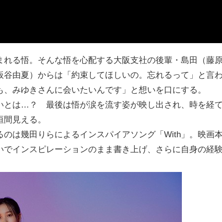
まれる悟。そんな悟を心配する大阪支社の後輩・島田（藤
板谷由夏）からは「約束してほしいの。忘れるって」と言
も、みゆきさんに会いたいんです」と想いを口にする。
いとは…？ 最後は悟が涙を流す姿が映し出され、時を経
垣間見える。
のは幾田りらによるインスパイアソング「With」。映画
いでインスピレーションのまま書き上げ、さらに自身の経