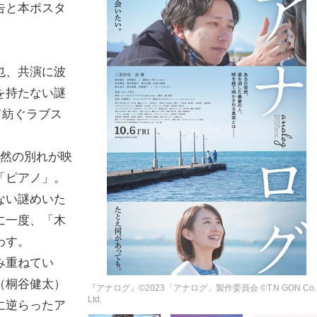
告と本ポスタ
也、共演に波
を持たない謎
て紡ぐラブス
突然の別れが映
「ピアノ」。
ない謎めいた
に一度、「木
わす。
み重ねてい
（桐谷健太）
『アナログ』©︎2023「アナログ」製作委員会 ©︎T.N GON Co.
Ltd.
に逆らったア