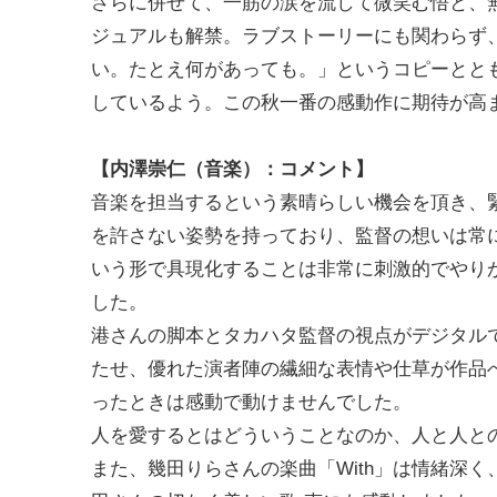
さらに併せて、一筋の涙を流して微笑む悟と、
ジュアルも解禁。ラブストーリーにも関わらず
い。たとえ何があっても。」というコピーとと
しているよう。この秋一番の感動作に期待が高
【内澤崇仁（音楽）：コメント】
音楽を担当するという素晴らしい機会を頂き、
を許さない姿勢を持っており、監督の想いは常
いう形で具現化することは非常に刺激的でやり
した。
港さんの脚本とタカハタ監督の視点がデジタル
たせ、優れた演者陣の繊細な表情や仕草が作品
ったときは感動で動けませんでした。
人を愛するとはどういうことなのか、人と人と
また、幾田りらさんの楽曲「With」は情緒深