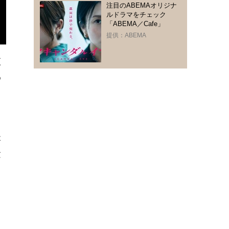
注目のABEMAオリジナ
ルドラマをチェック
「ABEMA／Cafe」
提供：ABEMA
原
わ
て
本
験