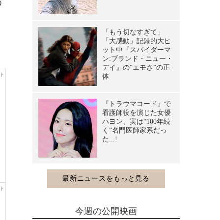
う
る
今週の公開映画