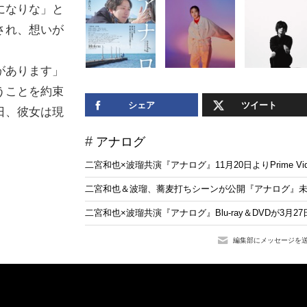
になりな」と
され、想いが
。
があります」
うことを約束
シェア
ツイート
日、彼女は現
アナログ
二宮和也×波瑠共演『アナログ』11月20日よりPrime V
二宮和也＆波瑠、蕎麦打ちシーンが公開『アナログ』
二宮和也×波瑠共演『アナログ』Blu-ray＆DVDが3月2
編集部にメッセージを