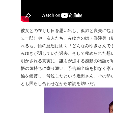
彼女との在りし日を思い出し、孤独と喪失に包
丈一郎）や、友人たち。みゆきの姉・香津美（
れるも、悟の意思は固く「どんなみゆきさんで
みゆきが隠していた過去、そして秘められた想
明かされる真実に、誰もが涙する感動の物語が
悟の気持ちに寄り添い、予告編全編を切なく彩る
編を鑑賞し、号泣したという幾田さん。その勢
とも照らし合わせながら歌詞を紡いだ。