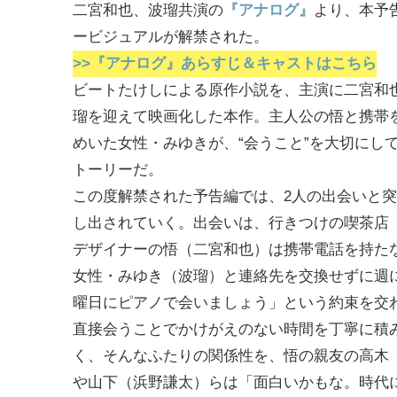
二宮和也、波瑠共演の
『アナログ』
より、本予
ービジュアルが解禁された。
>>『アナログ』あらすじ＆キャストはこちら
ビートたけしによる原作小説を、主演に二宮和
瑠を迎えて映画化した本作。主人公の悟と携帯
めいた女性・みゆきが、“会うこと”を大切にし
トーリーだ。
この度解禁された予告編では、2人の出会いと
し出されていく。出会いは、行きつけの喫茶店
デザイナーの悟（二宮和也）は携帯電話を持た
女性・みゆき（波瑠）と連絡先を交換せずに週
曜日にピアノで会いましょう」という約束を交
直接会うことでかけがえのない時間を丁寧に積
く、そんなふたりの関係性を、悟の親友の高木
や山下（浜野謙太）らは「面白いかもな。時代