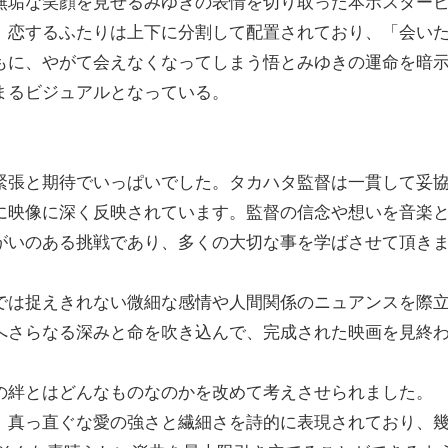
無垢な笑顔を見せるみゆきの表情を切り取った本ポスター
、恋するふたりは上下に分割して配置されており、「会い
もに、やがて会えなくなってしまう悟とみゆきの運命を暗
まるビジュアルとなっている。
緊張と期待でいっぱいでした。タカハタ監督は一貫して妥
に映像に深く反映されています。監督の信念や想いを音楽
がいのある挑戦であり、多くの大切な事を学ばさせて頂き
では捉えきれない微細な感情や人間関係のニュアンスを際
へさらなる深みと命を吹き込んで、完成された映画を見終
の絆とはどんなものなのかを改めて考えさせられました。
く、真っ直ぐな愛の強さと繊細さを詩的に表現されており、