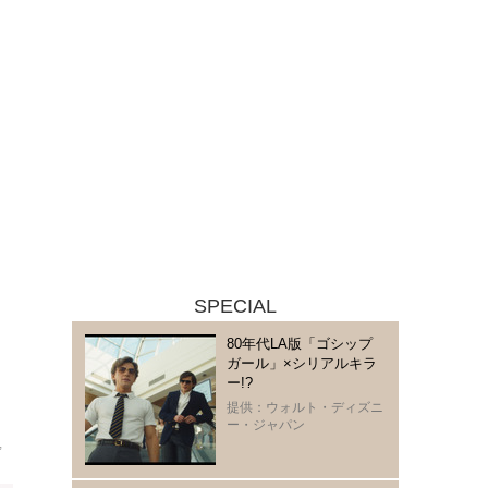
SPECIAL
80年代LA版「ゴシップ
ガール」×シリアルキラ
ー!?
提供：ウォルト・ディズニ
ー・ジャパン
,