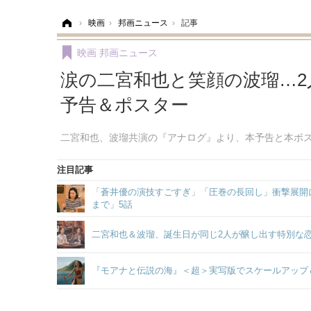
ホーム
›
映画
›
邦画ニュース
›
記事
映画
邦画ニュース
涙の二宮和也と笑顔の波瑠…
予告＆ポスター
二宮和也、波瑠共演の『アナログ』より、本予告と本ポ
注目記事
「蒼井優の演技すごすぎ」「圧巻の長回し」衝撃展開に
まで」5話
二宮和也＆波瑠、誕生日が同じ2人が醸し出す特別な
『モアナと伝説の海』＜超＞実写版でスケールアップ