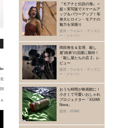
『モアナと伝説の海』＜
超＞実写版でスケールア
ップ＆パワーアップ！等
身大ヒロイン・モアナの
魅力を深掘り
提供：ウォルト・ディズニ
ー・ジャパン
岡田将生＆玄理、殺し
屋“姉弟“の活躍に期待！
「殺し屋たちの店 2」レ
ビュー
ideoにて見放題独占配信
提供：ウォルト・ディズニ
ー・ジャパン
未公開映像
7日発売
おうち時間が映画館に！
小さくて可愛いおしゃれ
プロジェクター「XGIMI
送る
Nova」
提供：XGIMI