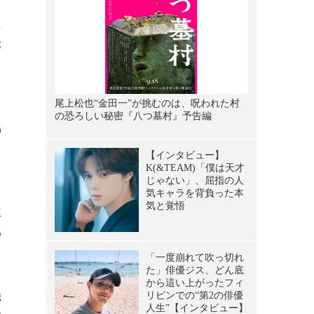
ビ
た
示
協
と
ま
立
わ
幾