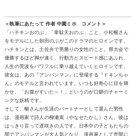
＜執筆にあたって 作者 中園ミホ コメント＞
「ハチキンおのぶ」「韋駄天おのぶ」こと、小松暢さん
をモデルにした朝田のぶがこのドラマのヒロインです。
ハチキンとは、土佐弁で男勝りの女性のこと。県大会で
優勝するほど脚が速く、行動力とスピード感にあふれ、
人生の荒波をパワフルに乗り越えていくヒロインです。
彼女は、あの『アンパンマン』に登場する『ドキンちゃ
ん』のモデルと言われています。いつも好奇心に目を輝
かせ、「お腹がすいた～！」というのが口癖のチャーミ
ングな妖精です。
そして、暢さんが生涯のパートナーとして選んだ男性
は、漫画家で詩人の柳瀬嵩（やなせたかし）さん。彼は
はっきり言って遅咲きの人です。日本中の子どもたちの
間でアンパンマンが大人気となり、漫画家として世間に