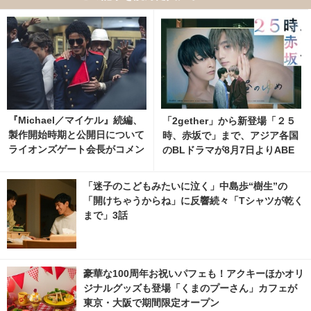
『Michael／マイケル』続編、
「2gether」から新登場「２５
製作開始時期と公開日について
時、赤坂で」まで、アジア各国
ライオンズゲート会長がコメン
のBLドラマが8月7日よりABE
ト 1枚目の写真・画像 | cinem
MAで無料配信
acafe.net
「迷子のこどもみたいに泣く」中島歩“樹生”の
「開けちゃうからね」に反響続々「Tシャツが乾く
まで」3話
豪華な100周年お祝いパフェも！アクキーほかオリ
ジナルグッズも登場「くまのプーさん」カフェが
東京・大阪で期間限定オープン