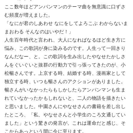
ここ数年ほどアンパンマンのテーマ曲を無意識に口ずさ
む頻度が増えました。
「なにが君のしあわせ なにをしてよろこぶ わからないま
まおわる そんなのはいやだ！」
人生百年時代と言われ、大人になればなるほど生き方に
悩み、この歌詞が身に染みるのです。人生って一回きり
なんだなー、と。この歌詞を生み出したやなせたかしさ
んをぐいぐいと抜群の行動力で引っ張ってきたのが、小
松暢さんです。上京する時、結婚する時、漫画家として
独立する時、いつも暢さんのアクションがありました。
暢さんがいなかったらもしかしたらアンパンマンも生ま
れていなかったかもしれないと、二人の物語を描きたい
と思いました。中園さんにやなせさんの書籍を差し出し
たところ、「私、やなせさんと小学生のころ文通してい
ました」という驚きの発言が。これは運命だと感じ、そ
こからあっという間に今に至ります。