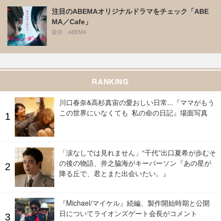
注目のABEMAオリジナルドラマをチェック「ABE
MA／Cafe」
提供：ABEMA
RANKING
川口春奈&高杉真宙の愛おしい日常...『ママがもう
この世界にいなくても 私の命の日記』場面写真
「涙なしでは見れません」“千代”出口夏希が歩むそ
の後の物語、井之脇海がキーパーソン『あの星が
降る丘で、君とまた出会いたい。』
『Michael/マイケル』続編、製作開始時期と公開
日についてライオンズゲート会長がコメント