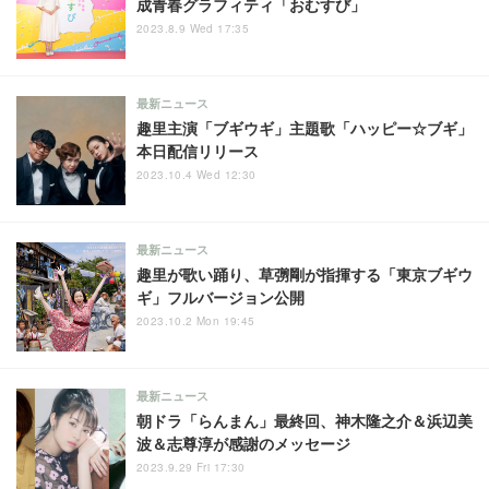
成青春グラフィティ「おむすび」
2023.8.9 Wed 17:35
最新ニュース
趣里主演「ブギウギ」主題歌「ハッピー☆ブギ」
本日配信リリース
2023.10.4 Wed 12:30
最新ニュース
趣里が歌い踊り、草彅剛が指揮する「東京ブギウ
ギ」フルバージョン公開
2023.10.2 Mon 19:45
最新ニュース
朝ドラ「らんまん」最終回、神木隆之介＆浜辺美
波＆志尊淳が感謝のメッセージ
2023.9.29 Fri 17:30