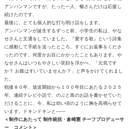
アンパンマンですが、たった一人、暢さんだけは応援し
続けたのです。
最後に、とても個人的な打ち明け話をします。
アンパンマンが誕生するずっと前、小学生の私は、やな
せさんと文通をしていました。『愛する歌』という詩集
に感動して手紙を送ったところ、すぐにお返事をくださ
ったのです。何度かお目にかかったこともあります。や
なせさんはいつもやさしい笑顔を浮かべ、「元気です
か？ お腹はすいていませんか？」と声をかけてくれまし
た。
戦後８０年、放送開始から１００年目にあたる２０２５
年、連続テレビ小説で、のぶと嵩のお話を書かせていた
だけることに、今、私は幼い頃のように胸を高鳴らせて
います。ドキンドキンと――
＜制作にあたって 制作統括・倉崎憲 チーフプロデューサ
ー コメント＞