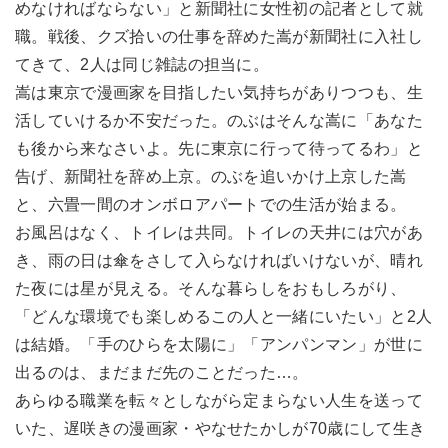
めなければならない」と新聞社に女性初の記者として就
職。戦後、クズ拾いの仕事を辞めた嵩が新聞社に入社し
てきて、2人は同じ雑誌の担当に。
嵩は東京で漫画家を目指したい気持ちがありつつも、生
活していけるか不安だった。のぶはそんな嵩に「あなた
も後から来なさいよ。先に東京に行って待ってるわ」と
告げ、新聞社を辞め上京。のぶを追いかけ上京した嵩
と、六畳一間のオンボロアパートでの生活が始まる。
お風呂はなく、トイレは共同。トイレの天井には穴があ
き、雨の日は傘をさして入らなければいけないが、晴れ
た夜には星が見える。そんな暮らしをおもしろがり、
「どんな環境でも楽しめるこの人と一緒にいたい」と2人
は結婚。「手のひらを太陽に」「アンパンマン」が世に
出るのは、まだまだ先のことだった…。
あらゆる職業を転々としながら定まらない人生を送って
いた、遅咲きの漫画家・やなせたかしが70歳にして生き