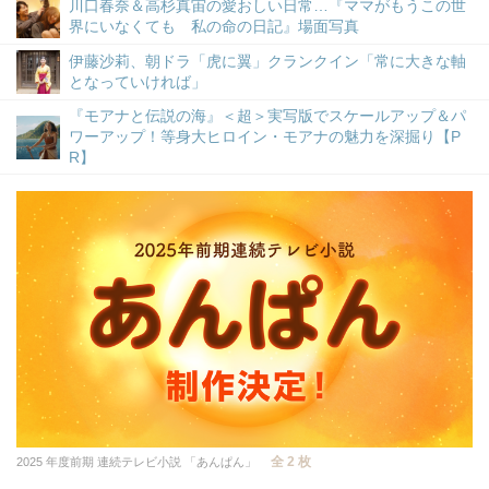
川口春奈＆高杉真宙の愛おしい日常…『ママがもうこの世
界にいなくても 私の命の日記』場面写真
伊藤沙莉、朝ドラ「虎に翼」クランクイン「常に大きな軸
となっていければ」
『モアナと伝説の海』＜超＞実写版でスケールアップ＆パ
ワーアップ！等身大ヒロイン・モアナの魅力を深掘り【P
R】
全 2 枚
2025 年度前期 連続テレビ小説 「あんぱん」