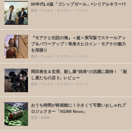
80年代LA版「ゴシップガール」×シリアルキラー!?
提供：ウォルト・ディズニー・ジャパン
『モアナと伝説の海』＜超＞実写版でスケールアッ
プ＆パワーアップ！等身大ヒロイン・モアナの魅力
を深掘り
提供：ウォルト・ディズニー・ジャパン
岡田将生＆玄理、殺し屋“姉弟“の活躍に期待！ 「殺
し屋たちの店 2」レビュー
提供：ウォルト・ディズニー・ジャパン
おうち時間が映画館に！小さくて可愛いおしゃれプ
ロジェクター「XGIMI Nova」
提供：XGIMI