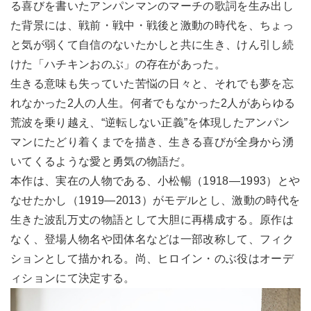
る喜びを書いたアンパンマンのマーチの歌詞を生み出し
た背景には、戦前・戦中・戦後と激動の時代を、ちょっ
と気が弱くて自信のないたかしと共に生き、けん引し続
けた「ハチキンおのぶ」の存在があった。
生きる意味も失っていた苦悩の日々と、それでも夢を忘
れなかった2人の人生。何者でもなかった2人があらゆる
荒波を乗り越え、“逆転しない正義”を体現したアンパン
マンにたどり着くまでを描き、生きる喜びが全身から湧
いてくるような愛と勇気の物語だ。
本作は、実在の人物である、小松暢（1918―1993）とや
なせたかし（1919―2013）がモデルとし、激動の時代を
生きた波乱万丈の物語として大胆に再構成する。原作は
なく、登場人物名や団体名などは一部改称して、フィク
ションとして描かれる。尚、ヒロイン・のぶ役はオーデ
ィションにて決定する。