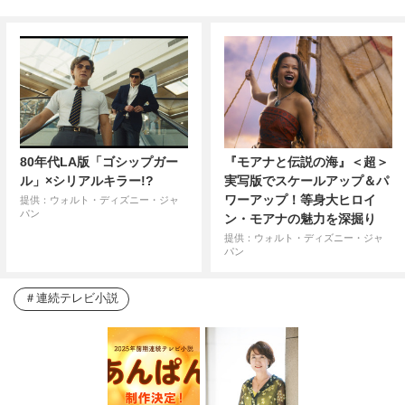
80年代LA版「ゴシップガー
『モアナと伝説の海』＜超＞
ル」×シリアルキラー!?
実写版でスケールアップ＆パ
ワーアップ！等身大ヒロイ
提供：ウォルト・ディズニー・ジャ
パン
ン・モアナの魅力を深掘り
提供：ウォルト・ディズニー・ジャ
パン
連続テレビ小説