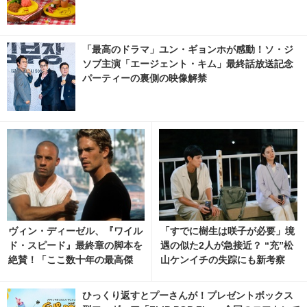
「最高のドラマ」ユン・ギョンホが感動！ソ・ジ
ソブ主演「エージェント・キム」最終話放送記念
パーティーの裏側の映像解禁
ヴィン・ディーゼル、『ワイル
「すでに樹生は咲子が必要」境
ド・スピード』最終章の脚本を
遇の似た2人が急接近？ “充”松
絶賛！「ここ数十年の最高傑
山ケンイチの失踪にも新考察
作！涙が止まらない」
「Tシャツが乾くまで」4話
ひっくり返すとプーさんが！プレゼントボックス