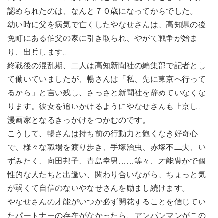
認められたのは、なんと７０歳になってからでした。
幼い時に父を病気で亡くしたやなせさんは、高知県の後
免町にある伯父の家に引き取られ、やがて戦争が始ま
り、出兵します。
終戦後の混乱期、二人は高知新聞社の編集部で記者とし
て働いていましたが、暢さんは「私、先に東京へ行って
るから」と言い残し、さっさと新聞社を辞めていなくな
ります。彼女を追いかけるようにやなせさんも上京し、
漫画家となるきっかけをつかむのです。
こうして、暢さんは持ち前の行動力と飽くなき好奇心
で、様々な職場を渡り歩き、手塚治虫、赤塚不二夫、い
ずみたく、向田邦子、青島幸男……等々、才能豊かで個
性的な人たちと出逢い、関わり合いながら、ちょっと気
が弱くて自信のないやなせさんを励まし続けます。
やなせさんの才能がいつか必ず開花することを信じてい
たパートナーの存在がなかったら、アンパンマンがこの