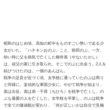
昭和のはじめ頃、高知の町中をものすごい勢いで走る少
女がいた。「ハチキンおのぶ」こと、朝田のぶ。一方、
幼い時に父を病気で亡くした柳井嵩（やないたかし）
は、叔父の家に引き取られ、そこでのぶに出会う。2人を
結びつけたのは、一個のあんぱん。
戦争の足音が近づく頃、女学校に通っていたのぶは周り
と同様に、妄信的な軍国少女に。やがて戦争が始まり、
嵩は出征。嵩は弟・千尋（ちひろ）を戦争で亡くし、の
ぶも最愛の人を亡くした。女学校を卒業し、のぶは戦争
で全ての価値観が変わり、「何が正しいかは自分で見極